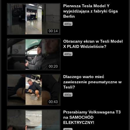
Pierwsza Tesla Model Y
wyjeżdżająca z fabryki Giga
Berlin
480p
00:14
Obracany ekran w Tesli Model
X PLAID Widzieliście?
480p
00:20
Dlaczego warto mieć
zawieszenie pneumatyczne w
Tesli?
480p
00:43
Przerabiamy Volkswagena T3
na SAMOCHÓD
ELEKTRYCZNY!