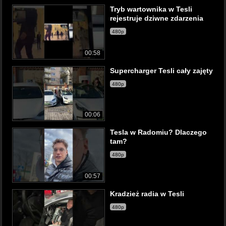
Tryb wartownika w Tesli
rejestruje dziwne zdarzenia
480p
00:58
Supercharger Tesli cały zajęty
480p
00:06
Tesla w Radomiu? Dlaczego
tam?
480p
00:57
Kradzież radia w Tesli
480p