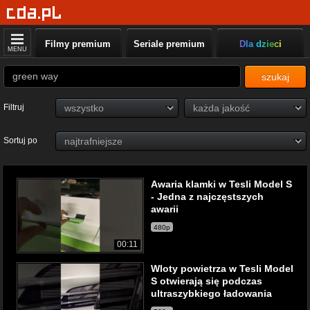
Filmy premium
Seriale premium
Dla dzieci
MENU
szukaj
Filtruj
Sortuj po
Awaria klamki w Tesli Model S
- Jedna z najczęstszych
awarii
480p
00:11
Wloty powietrza w Tesli Model
S otwierają się podczas
ultraszybkiego ładowania