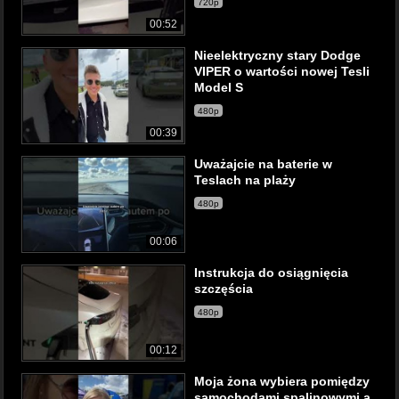
720p
00:52
Nieelektryczny stary Dodge
VIPER o wartości nowej Tesli
Model S
480p
00:39
Uważajcie na baterie w
Teslach na plaży
480p
00:06
Instrukcja do osiągnięcia
szczęścia
480p
00:12
Moja żona wybiera pomiędzy
samochodami spalinowymi a