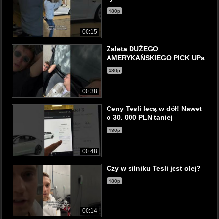
480p
00:15
Zaleta DUŻEGO
AMERYKAŃSKIEGO PICK UPa
480p
00:38
Ceny Tesli lecą w dół! Nawet
o 30. 000 PLN taniej
480p
00:48
Czy w silniku Tesli jest olej?
480p
00:14