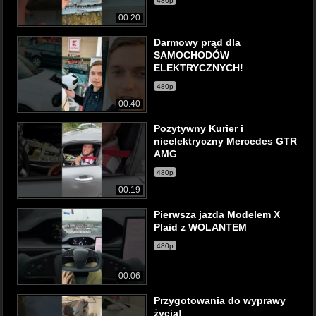
480p
00:20
Darmowy prąd dla
SAMOCHODÓW
ELEKTRYCZNYCH!
480p
00:40
Pozytywny Kurier i
nieelektryczny Mercedes GTR
AMG
480p
00:19
Pierwsza jazda Modelem X
Plaid z WOLANTEM
480p
00:06
Przygotowania do wyprawy
życia!