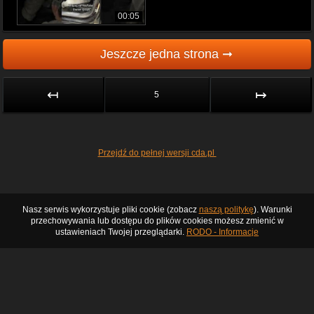
00:05
Jeszcze jedna strona ➞
↤
↦
5
Przejdź do pełnej wersji cda.pl
Nasz serwis wykorzystuje pliki cookie (zobacz
naszą politykę
). Warunki
przechowywania lub dostępu do plików cookies możesz zmienić w
ustawieniach Twojej przeglądarki.
RODO - Informacje