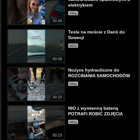
elektrykiem
480p
00:46
Tesla na moście z Danii do
Szwecji
480p
00:08
Nożyce hydrauliczne do
ROZCINANIA SAMOCHODÓW
480p
00:20
NIO z wymienną baterią
POTRAFI ROBIĆ ZDJĘCIA
480p
00:15