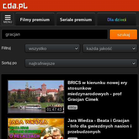
Filmy premium
Seriale premium
Dla dzieci
MENU
szukaj
Filtruj
Sortuj po
BRICS w kierunku nowej ery
stosunkow
miedzynarodowych - prof
Gracjan Cimek
480p
01:47:43
Jara Wiedza - Beata i Gracjan
- Info dla gwiezdnych nasion i
przebudzonych