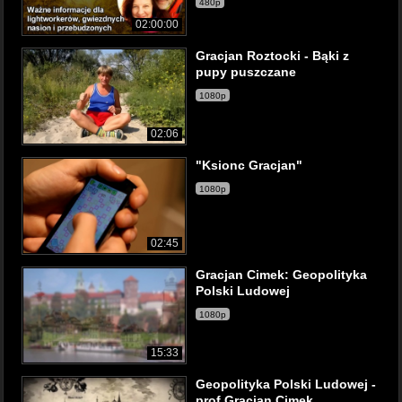
480p
02:00:00
Gracjan Roztocki - Bąki z
pupy puszczane
1080p
02:06
"Ksionc Gracjan"
1080p
02:45
Gracjan Cimek: Geopolityka
Polski Ludowej
1080p
15:33
Geopolityka Polski Ludowej -
prof Gracjan Cimek