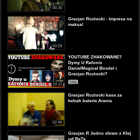
00:30
Gracjan Roztocki - Impreza na
maksa!
03:29
YOUTUBE ZHAKOWANE?
Dymy U Rafonix
DanielMagical Boxdel i
Gracjan Roztocki?
720p
10:11
Gracjan Roztocki kasa za
kebab baterie Arania
02:46
Gracjan R Jedno słowo x Klej
od ReTa