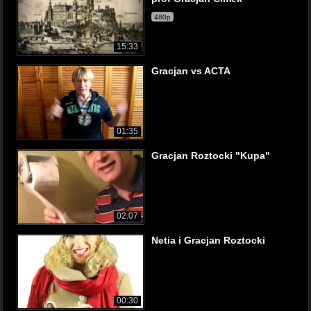
480p
15:33
Gracjan vs ACTA
01:35
Gracjan Roztocki "Kupa"
02:07
Netia i Gracjan Roztocki
00:30