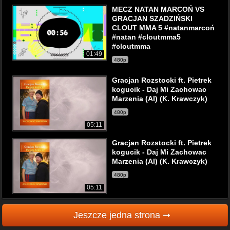
MECZ NATAN MARCOŃ VS
GRACJAN SZADZIŃSKI
CLOUT MMA 5 #natanmarcoń
#natan #cloutmma5
#cloutmma
01:49
480p
Gracjan Rozstocki ft. Pietrek
kogucik - Daj Mi Zachowac
Marzenia (AI) (K. Krawczyk)
480p
05:11
Gracjan Rozstocki ft. Pietrek
kogucik - Daj Mi Zachowac
Marzenia (AI) (K. Krawczyk)
480p
05:11
Jeszcze jedna strona ➞