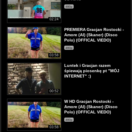
480p
02:24
PREMIERA Gracjan Rostocki -
Amore (AI) (Skaner) (Disco
Polo) (OFFICAL VIEDO)
480p
03:58
Luntek i Gracjan razem
śpiewają piosenkę pt "MÓJ
INTERNET" :)
00:52
W HD Gracjan Rostocki -
Amore (AI) (Skaner) (Disco
Polo) (OFFICAL VIEDO)
480p
03:58