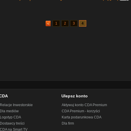
1
2
3
4
CDA
Ulepsz konto
Relacje Inwestorskie
Aktywuj konto CDA Premium
Dla mediów
CDA Premium - korzyści
Logotyp CDA
Karta podarunkowa CDA
Dostawcy treści
Dla firm
CDA na Smart TV