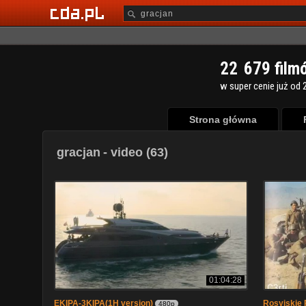
2
2
6
7
9
film
w super cenie już od 2
Strona główna
gracjan
- video (63)
01:04:28
EKIPA-3KIPA(1H version)
Rosyjskie 
480p