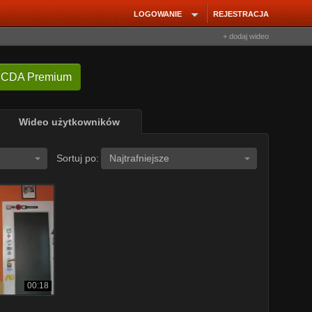
LOGOWANIE
REJESTRACJA
+ dodaj wideo
 CDA Premium
Wideo użytkowników
Sortuj po:
Najtrafniejsze
00:18