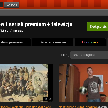
ów i seriali premium + telewizja
Dołącz
do
3,99 zł / miesiąc
Filmy premium
Seriale premium
Dla dzieci
Filtruj
każda długość
35:43
Piosenki Wojenne | Russian War Song
Nosz kurna akurat (oryginal)
480p