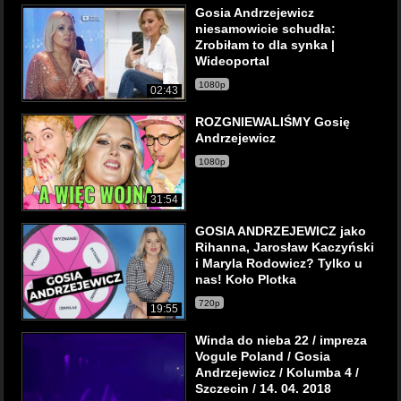
Gosia Andrzejewicz
niesamowicie schudła:
Zrobiłam to dla synka |
Wideoportal
1080p
02:43
ROZGNIEWALIŚMY Gosię
Andrzejewicz
1080p
31:54
GOSIA ANDRZEJEWICZ jako
Rihanna, Jarosław Kaczyński
i Maryla Rodowicz? Tylko u
nas! Koło Plotka
720p
19:55
Winda do nieba 22 / impreza
Vogule Poland / Gosia
Andrzejewicz / Kolumba 4 /
Szczecin / 14. 04. 2018