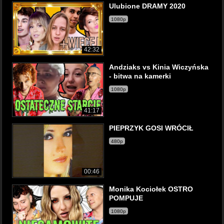
Ulubione DRAMY 2020
1080p
42:32
Andziaks vs Kinia Wiczyńska
- bitwa na kamerki
1080p
41:17
PIEPRZYK GOSI WRÓCIŁ
480p
00:46
Monika Kociołek OSTRO
POMPUJE
1080p