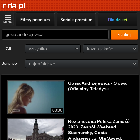
Filmy premium
Seriale premium
Dla dzieci
MENU
szukaj
Filtruj
Sortuj po
Gosia Andrzejewicz - Słowa
(Oficjalny Teledysk
03:36
Roztańczona Polska Zamość
2023. Zespół Weekend,
Stachursky, Gosia
Andrzejewicz, Ola Szwed,