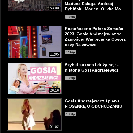
Mariusz Kalaga, Andrzej
53:00
Rybiński, Marien, Olivka Ma
1080p
Roztańczona Polska Zamość
2023. Gosia Andrzejewicz w
Zamościu Wielbicielka Otwórz
oczy Na zawsze
1080p
11:05
Szybki sukces i duży hejt -
historia Gosi Andrzejewicz
1080p
26:16
Gosia Andrzejewicz śpiewa
PIOSENKĘ O ODCHUDZANIU
1080p
01:02