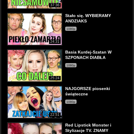
37:36
Stało się. WYBIERAMY
ANDZIAKS
1080p
24:31
Basia Kurdej-Szatan W
SZPONACH DIABŁA
1080p
25:24
NAJGORSZE piosenki
świąteczne
1080p
22:51
Red Lipstick Monster i
Stylizacje TV. ZNAMY