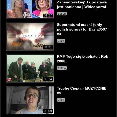
Zapendowskiej: Ta postawa
jest haniebna | Wideoportal
1080p
01:27
Supernatural crack! {only
polish songs} for Basia3597
#4
720p
04:31
RMF Tego się słuchało : Rok
2006
1080p
09:24
Trochę Ciepła - MUZYCZNIE
#5
720p
03:09