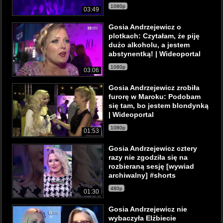
1080p
03:49
Gosia Andrzejewicz o
plotkach: Czytałam, że piję
dużo alkoholu, a jestem
abstynentką! | Wideoportal
1080p
03:06
Gosia Andrzejewicz zrobiła
furorę w Maroku: Podobam
się tam, bo jestem blondynką
| Wideoportal
1080p
01:53
Gosia Andrzejewicz cztery
razy nie zgodziła się na
rozbieraną sesję [wywiad
archiwalny] #shorts
480p
01:30
Gosia Andrzejewicz nie
wybaczyła Elżbiecie