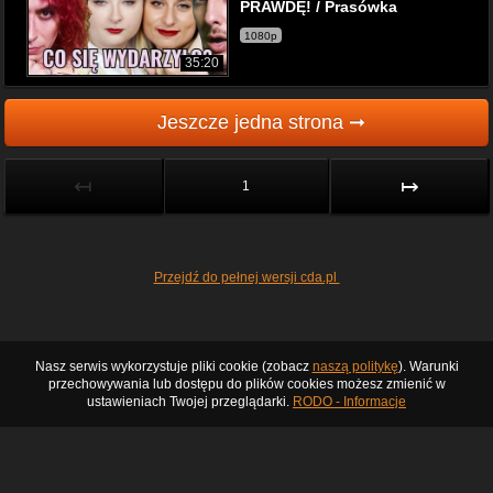
PRAWDĘ! / Prasówka
1080p
35:20
Jeszcze jedna strona ➞
↤
↦
1
Przejdź do pełnej wersji cda.pl
Nasz serwis wykorzystuje pliki cookie (zobacz
naszą politykę
). Warunki
przechowywania lub dostępu do plików cookies możesz zmienić w
ustawieniach Twojej przeglądarki.
RODO - Informacje