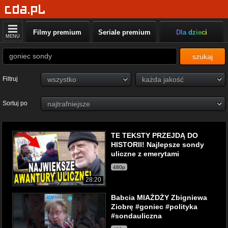
Filmy premium
Seriale premium
Dla dzieci
MENU
szukaj
Filtruj
Sortuj po
TE TEKSTY PRZEJDĄ DO
HISTORII! Najlepsze sondy
uliczne z emerytami
480p
28:20
Babcia MIAŻDŻY Zbigniewa
Ziobrę #goniec #polityka
#sondauliczna