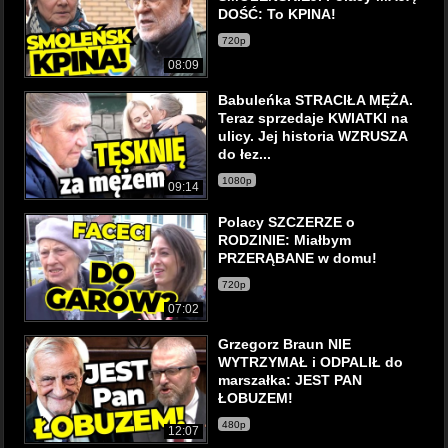
DOŚĆ: To KPINA!
720p
08:09
Babuleńka STRACIŁA MĘŻA.
Teraz sprzedaje KWIATKI na
ulicy. Jej historia WZRUSZA
do łez...
1080p
09:14
Polacy SZCZERZE o
RODZINIE: Miałbym
PRZERĄBANE w domu!
720p
07:02
Grzegorz Braun NIE
WYTRZYMAŁ i ODPALIŁ do
marszałka: JEST PAN
ŁOBUZEM!
480p
12:07