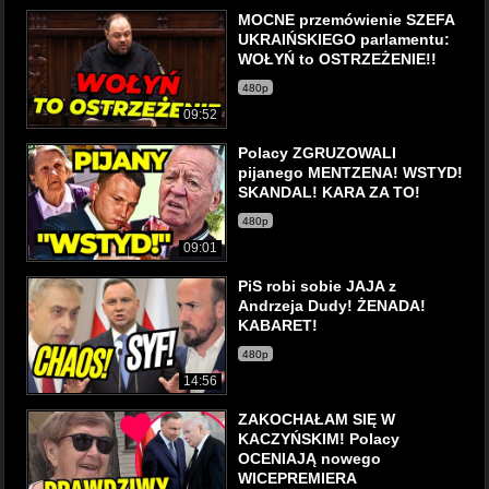
MOCNE przemówienie SZEFA
UKRAIŃSKIEGO parlamentu:
WOŁYŃ to OSTRZEŻENIE!!
480p
09:52
Polacy ZGRUZOWALI
pijanego MENTZENA! WSTYD!
SKANDAL! KARA ZA TO!
480p
09:01
PiS robi sobie JAJA z
Andrzeja Dudy! ŻENADA!
KABARET!
480p
14:56
ZAKOCHAŁAM SIĘ W
KACZYŃSKIM! Polacy
OCENIAJĄ nowego
WICEPREMIERA