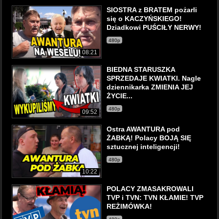
SIOSTRA z BRATEM pożarli
się o KACZYŃSKIEGO!
Dziadkowi PUŚCIŁY NERWY!
480p
08:21
BIEDNA STARUSZKA
SPRZEDAJE KWIATKI. Nagle
dziennikarka ZMIENIA JEJ
ŻYCIE...
480p
09:52
Ostra AWANTURA pod
ŻABKĄ! Polacy BOJĄ SIĘ
sztucznej inteligencji!
480p
10:22
POLACY ZMASAKROWALI
TVP i TVN: TVN KŁAMIE! TVP
REŻIMÓWKA!