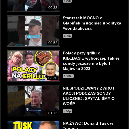
480p
00:33
Staruszek MOCNO o
Glapińskim #goniec #polityka
#sondauliczna
480p
00:52
Polacy przy grillu o
KIEŁBASIE wyborczej. Takiej
sondy jeszcze nie było l
Majówka 2023
1080p
08:30
NIESPODZIEWANY ZWROT
AKCJI PODCZAS SONDY
ULICZNEJ. SPYTALIŚMY O
WOŚP
480p
01:13
NA ŻYWO: Donald Tusk w
Toruniu