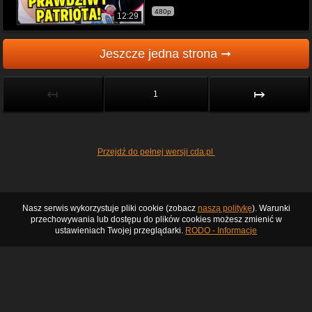
480p
12:29
Jeszcze jedna strona ➞
↤
↦
1
Przejdź do pełnej wersji cda.pl
Nasz serwis wykorzystuje pliki cookie (zobacz
naszą politykę
). Warunki
przechowywania lub dostępu do plików cookies możesz zmienić w
ustawieniach Twojej przeglądarki.
RODO - Informacje