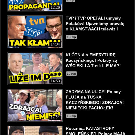
480p
12:26
TVP i TVP OPĘTALI umysły
Polaków! Ujawniamy prawdę
o KŁAMSTWACH telewizji
1080p
14:04
KŁÓTNIA o EMERYTURĘ
Kaczyńskiego! Polacy są
WŚCIEKLI A Tusk ILE MA?!
1080p
14:53
ZADYMA NA ULICY! Polacy
PLUJĄ na TUSKA i
KACZYŃSKIEGO! ZDRAJCA!
NIEMIECKI PACHOŁEK!
1080p
14:21
Rocznica KATASTROFY
SMOLEŃSKIEJ. Polacy MAJĄ