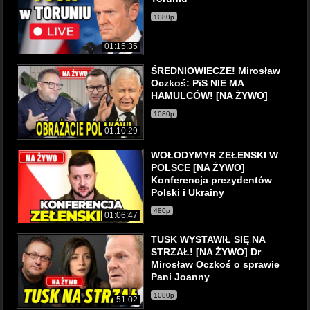
1080p
01:15:35
ŚREDNIOWIECZE! Mirosław
Oczkoś: PiS NIE MA
HAMULCÓW! [NA ŻYWO]
1080p
01:10:29
WOŁODYMYR ZEŁENSKI W
POLSCE [NA ŻYWO]
Konferencja prezydentów
Polski i Ukrainy
480p
01:06:47
TUSK WYSTAWIŁ SIĘ NA
STRZAŁ! [NA ŻYWO] Dr
Mirosław Oczkoś o sprawie
Pani Joanny
1080p
51:02