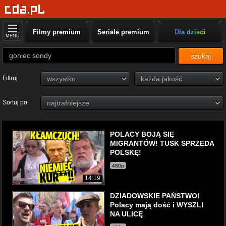
Filmy premium
Seriale premium
Dla dzieci
MENU
szukaj
Filtruj
Sortuj po
POLACY BOJĄ SIĘ
MIGRANTÓW! TUSK SPRZEDA
POLSKĘ!
480p
14:19
DZIADOWSKIE PAŃSTWO!
Polacy mają dość i WYSZLI
NA ULICĘ