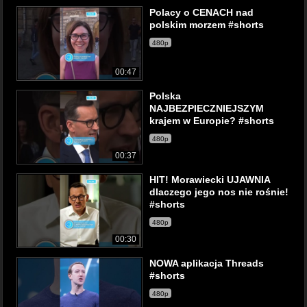
Polacy o CENACH nad
polskim morzem #shorts
480p
00:47
Polska
NAJBEZPIECZNIEJSZYM
krajem w Europie? #shorts
480p
00:37
HIT! Morawiecki UJAWNIA
dlaczego jego nos nie rośnie!
#shorts
480p
00:30
NOWA aplikacja Threads
#shorts
480p