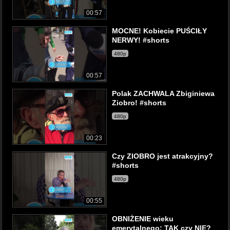
00:57
MOCNE! Kobiecie PUŚCIŁY
NERWY! #shorts
480p
00:57
Polak ZACHWALA Zbiginiewa
Ziobro! #shorts
480p
00:23
Czy ZIOBRO jest atrakcyjny?
#shorts
480p
00:55
OBNIŻENIE wieku
emerytalnego: TAK czy NIE?