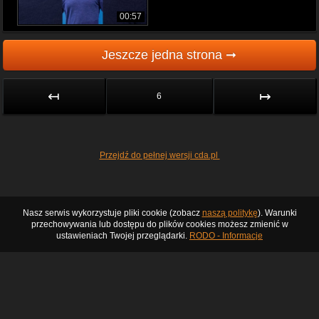
00:57
Jeszcze jedna strona ➞
↤
↦
6
Przejdź do pełnej wersji cda.pl
Nasz serwis wykorzystuje pliki cookie (zobacz
naszą politykę
). Warunki
przechowywania lub dostępu do plików cookies możesz zmienić w
ustawieniach Twojej przeglądarki.
RODO - Informacje