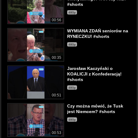
#shorts
480p
00:56
WYMIANA ZDAŃ seniorów na
RYNECZKU! #shorts
480p
00:35
Jarosław Kaczyński o
KOALICJI z Konfederacją!
#shorts
480p
00:51
Czy można mówić, że Tusk
jest Niemcem? #shorts
480p
00:53