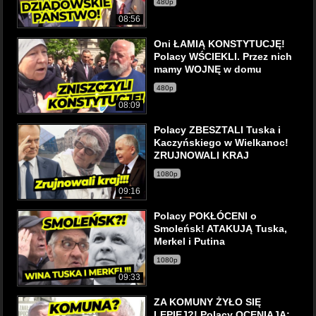
480p
08:56
Oni ŁAMIĄ KONSTYTUCJĘ!
Polacy WŚCIEKLI. Przez nich
mamy WOJNĘ w domu
480p
08:09
Polacy ZBESZTALI Tuska i
Kaczyńskiego w Wielkanoc!
ZRUJNOWALI KRAJ
1080p
09:16
Polacy POKŁÓCENI o
Smoleńsk! ATAKUJĄ Tuska,
Merkel i Putina
1080p
09:33
ZA KOMUNY ŻYŁO SIĘ
LEPIEJ?! Polacy OCENIAJĄ: