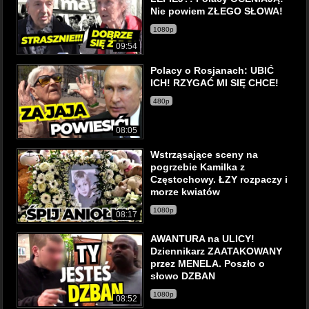
Nie powiem ZŁEGO SŁOWA!
1080p
09:54
Polacy o Rosjanach: UBIĆ
ICH! RZYGAĆ MI SIĘ CHCE!
480p
08:05
Wstrząsające sceny na
pogrzebie Kamilka z
Częstochowy. ŁZY rozpaczy i
morze kwiatów
1080p
08:17
AWANTURA na ULICY!
Dziennikarz ZAATAKOWANY
przez MENELA. Poszło o
słowo DZBAN
1080p
08:52