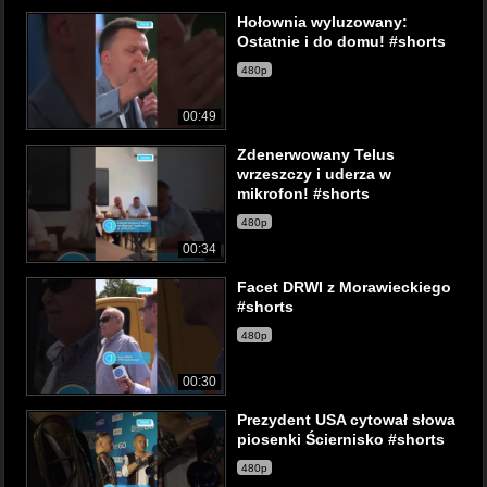
Hołownia wyluzowany:
Ostatnie i do domu! #shorts
480p
00:49
Zdenerwowany Telus
wrzeszczy i uderza w
mikrofon! #shorts
480p
00:34
Facet DRWI z Morawieckiego
#shorts
480p
00:30
Prezydent USA cytował słowa
piosenki Ściernisko #shorts
480p