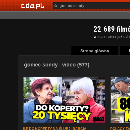
2
2
6
8
9
film
w super cenie już od 2
Strona główna
goniec sondy
- video (577)
11:08
ILE DO KOPERTY NA ŚLUB?! BABCIA
POLACY ZA