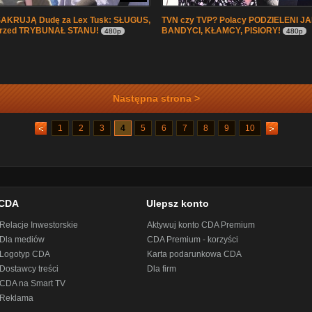
AKRUJĄ Dudę za Lex Tusk: SŁUGUS,
TVN czy TVP? Polacy PODZIELENI J
Przed TRYBUNAŁ STANU!
BANDYCI, KŁAMCY, PISIORY!
480p
480p
Następna strona >
1
2
3
4
5
6
7
8
9
10
CDA
Ulepsz konto
Relacje Inwestorskie
Aktywuj konto CDA Premium
Dla mediów
CDA Premium - korzyści
Logotyp CDA
Karta podarunkowa CDA
Dostawcy treści
Dla firm
CDA na Smart TV
Reklama