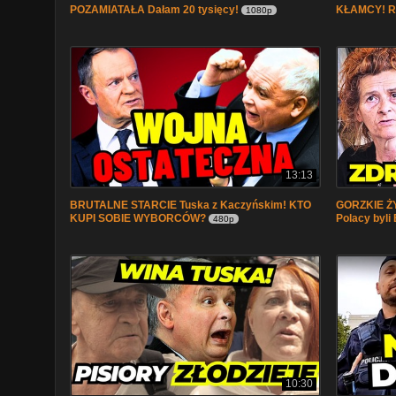
POZAMIATAŁA Dałam 20 tysięcy!
KŁAMCY! R
1080p
13:13
BRUTALNE STARCIE Tuska z Kaczyńskim! KTO
GORZKIE Ż
KUPI SOBIE WYBORCÓW?
Polacy byl
480p
10:30