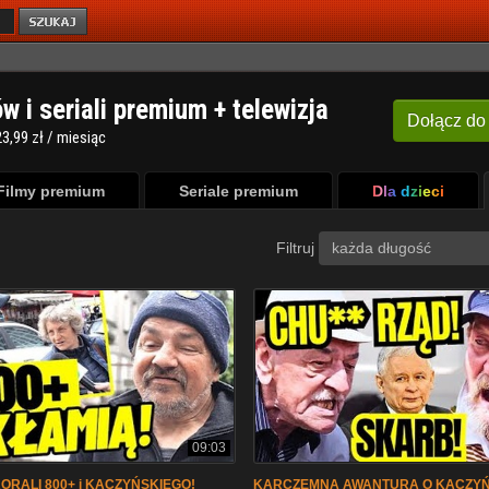
ów i seriali premium + telewizja
Dołącz
do
3,99 zł / miesiąc
Filmy premium
Seriale premium
Dla dzieci
Filtruj
każda długość
09:03
ORALI 800+ i KACZYŃSKIEGO!
KARCZEMNA AWANTURA O KACZYŃ