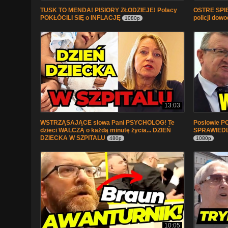
TUSK TO MENDA! PISIORY ZŁODZIEJE! Polacy
OSTRE SPIĘ
POKŁÓCILI SIĘ o INFLACJĘ
policji dow
1080p
13:03
WSTRZĄSAJĄCE słowa Pani PSYCHOLOG! Te
Posłowie P
dzieci WALCZĄ o każdą minutę życia... DZIEŃ
SPRAWIEDLI
DZIECKA W SZPITALU
480p
1080p
10:05