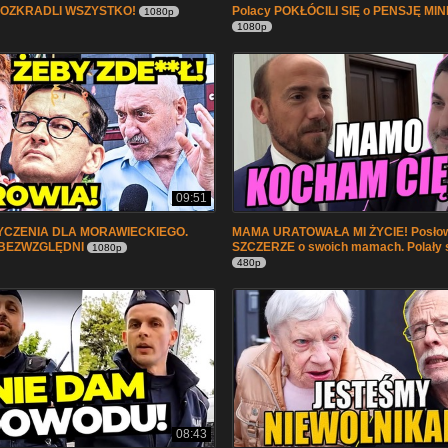
OZKRADLI WSZYSTKO!
Polacy POKŁÓCILI SIĘ o PENSJĘ MI
1080p
1080p
09:51
YCZENIA DLA MORAWIECKIEGO.
MAMA URATOWAŁA MI ŻYCIE! Posło
i BEZWZGLĘDNI
SZCZERZE o swoich mamach. Polały 
1080p
480p
08:43