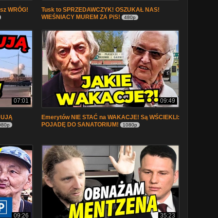
asz WRÓG!
Tusk to SPRZEDAWCZYK! OSZUKAŁ NAS!
WIEŚNIACY MUREM ZA PiS!
480p
07:01
09:49
DUJĄ
Emerytów NIE STAĆ na WAKACJE! Są WŚCIEKLI:
POJADĘ DO SANATORIUM!
080p
1080p
09:26
35:23