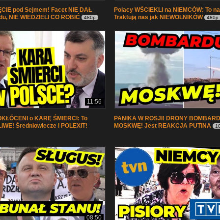
CIE pod Sejmem! Facet NIE DAŁ
Polacy WŚCIEKLI na NIEMCÓW: To n
odu, NIE WIEDZIELI CO ROBIĆ
Traktują nas jak NIEWOLNIKÓW
480p
480p
11:56
OKŁÓCENI o KARĘ ŚMIERCI: To
PANIKA W ROSJI! DRONY BOMBAR
WE! Średniowiecze i POLEXIT!
MOSKWĘ! Jest REAKCJA PUTINA
1
08:50