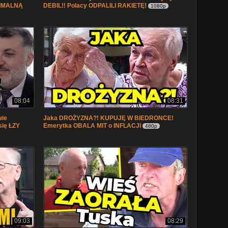
NIMALNĄ
DEBIL!! Polacy ODPALILI RAKIETĘ!
1080p
08:04
08:31
wie
Jaka DROŻYZNA?! KUPUJĘ W BIEDRONCE!
się ŁZY
Emerytka OBALA MIT o INFLACJI
480p
09:03
08:29