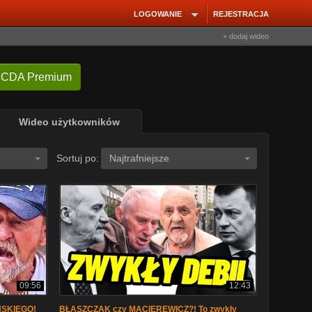
LOGOWANIE
REJESTRACJA
+ dodaj wideo
 CDA Premium
Wideo użytkowników
Sortuj po:
Najtrafniejsze
09:56
12:43
SKIEGO!
BŁASZCZAK czy MACIEREWICZ?! To zwykły