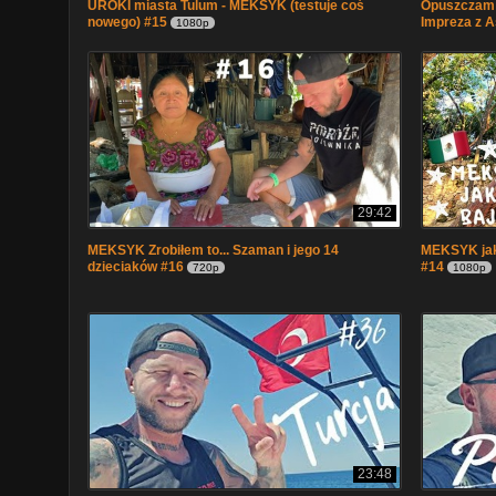
UROKI miasta Tulum - MEKSYK (testuje coś
Opuszczam M
nowego) #15
Impreza z 
1080p
29:42
MEKSYK Zrobiłem to... Szaman i jego 14
MEKSYK jak 
dzieciaków #16
#14
720p
1080p
23:48