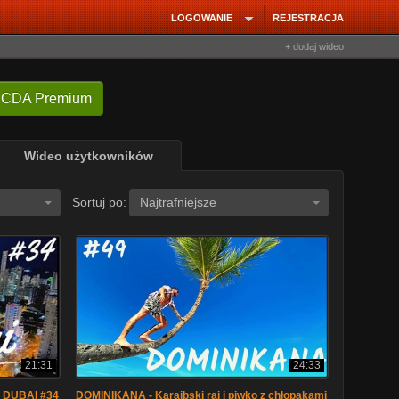
LOGOWANIE
REJESTRACJA
+ dodaj wideo
 CDA Premium
Wideo użytkowników
Sortuj po:
Najtrafniejsze
21:31
24:33
. DUBAI #34
DOMINIKANA - Karaibski raj i piwko z chłopakami