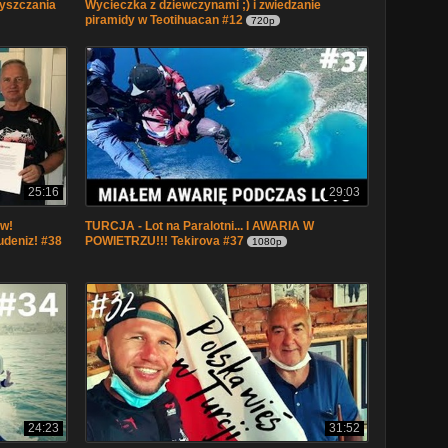
yszczania
Wycieczka z dziewczynami ;) i zwiedzanie
piramidy w Teotihuacan #12
720p
25:16
29:03
ów!
TURCJA - Lot na Paralotni... I AWARIA W
deniz! #38
POWIETRZU!!! Tekirova #37
1080p
24:23
31:52