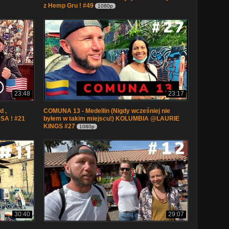
z Hemp Gru ! #49
1080p
23:48
23:17
d ,
COMUNA 13 - Medellin (Nigdy wcześniej nie
USA ! #21
byłem w takim miejscu!) KOLUMBIA @LAURIE
KINGS #27
1080p
30:40
29:07