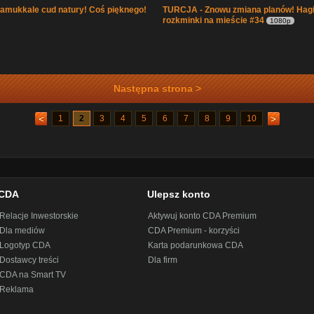
amukkale cud natury! Coś pięknego!
TURCJA - Znowu zmiana planów! Hagi
rozkminki na mieście #34
1080p
Następna strona >
1
2
3
4
5
6
7
8
9
10
CDA
Ulepsz konto
Relacje Inwestorskie
Aktywuj konto CDA Premium
Dla mediów
CDA Premium - korzyści
Logotyp CDA
Karta podarunkowa CDA
Dostawcy treści
Dla firm
CDA na Smart TV
Reklama