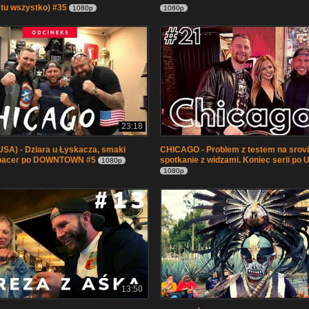
 tu wszystko) #35
1080p
1080p
23:18
SA) - Dziara u Łyskacza, smaki
CHICAGO - Problem z testem na srovi
spacer po DOWNTOWN #5
spotkanie z widzami. Koniec serii po 
1080p
1080p
13:50