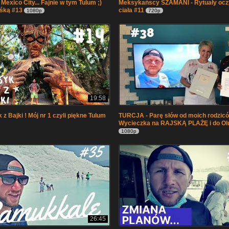
exico City... Fajnie w tym Tulum ;)
Meksykańscy SZAMANI - Rytuały ocz
Aśką #13
ciała #11
1080p
720p
19:58
z Bajki ! Mój nr 1 czyli piękne Tulum
TURCJA - Parę słów od moich rodzic
Wycieczka na RAJSKĄ PLAŻĘ i do Olu
1080p
26:45