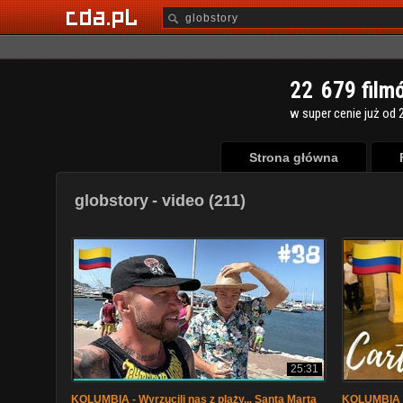
2
2
6
7
9
film
w super cenie już od 2
Strona główna
globstory
- video (211)
25:31
KOLUMBIA - Wyrzucili nas z plaży... Santa Marta
KOLUMBIA 