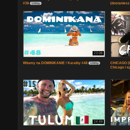
#38
(dostaniesz
1080p
23:06
Witamy na DOMINIKANIE ! Karaiby #48
CHICAGO (U
1080p
Chicago i 
24:49