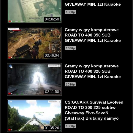
GIVEAWAY MIN. 1zł Karaoke
1080p
04:36:50
Gramy w gry komputerowe
ROAD TO 400 350 SUB
GIVEAWAY MIN. 1zł Karaoke
1080p
03:46:04
Gramy w gry komputerowe
ROAD TO 400 320 SUB
GIVEAWAY MIN. 1zł Karaoke
1080p
02:11:50
CS:GO/ARK Survival Evolved
ROAD TO 300 225 subów
Giveaway Five-SeveN
(StatTrak) Brutalny daimyō
1080p
01:35:26