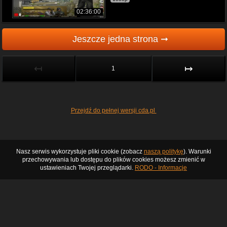
02:36:00
Jeszcze jedna strona ➞
↤
↦
1
Przejdź do pełnej wersji cda.pl
Nasz serwis wykorzystuje pliki cookie (zobacz
naszą politykę
). Warunki
przechowywania lub dostępu do plików cookies możesz zmienić w
ustawieniach Twojej przeglądarki.
RODO - Informacje