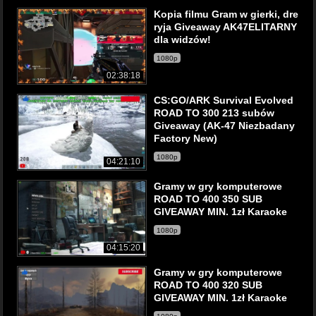
Kopia filmu Gram w gierki, dre
ryja Giveaway AK47ELITARNY
dla widzów!
1080p
02:38:18
CS:GO/ARK Survival Evolved
ROAD TO 300 213 subów
Giveaway (AK-47 Niezbadany
Factory New)
1080p
04:21:10
Gramy w gry komputerowe
ROAD TO 400 350 SUB
GIVEAWAY MIN. 1zł Karaoke
1080p
04:15:20
Gramy w gry komputerowe
ROAD TO 400 320 SUB
GIVEAWAY MIN. 1zł Karaoke