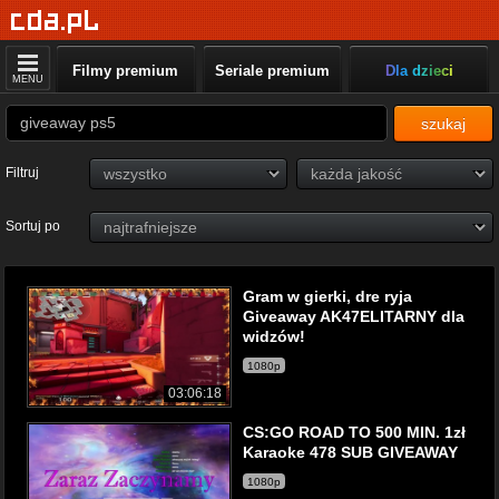
Filmy premium
Seriale premium
Dla dzieci
MENU
szukaj
Filtruj
Sortuj po
Gram w gierki, dre ryja
Giveaway AK47ELITARNY dla
widzów!
1080p
03:06:18
CS:GO ROAD TO 500 MIN. 1zł
Karaoke 478 SUB GIVEAWAY
1080p