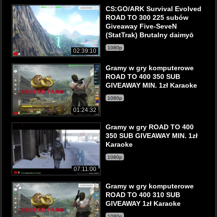
CS:GO/ARK Survival Evolved
ROAD TO 300 225 subów
Giveaway Five-SeveN
(StatTrak) Brutalny daimyō
1080p
02:39:10
Gramy w gry komputerowe
ROAD TO 400 350 SUB
GIVEAWAY MIN. 1zł Karaoke
1080p
01:24:32
Gramy w gry ROAD TO 400
350 SUB GIVEAWAY MIN. 1zł
Karaoke
1080p
07:11:00
Gramy w gry komputerowe
ROAD TO 400 310 SUB
GIVEAWAY 1zł Karaoke
1080p