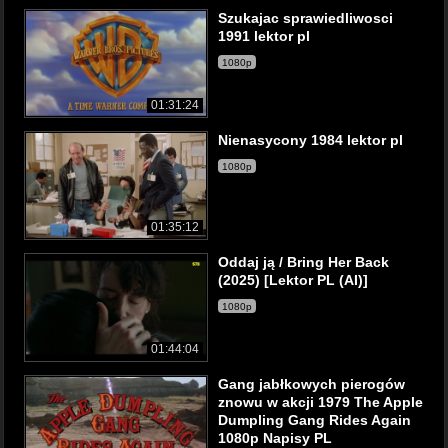
Szukajac sprawiedliwosci
1991 lektor pl
1080p
01:31:24
Nienasycony 1984 lektor pl
1080p
01:35:12
Oddaj ją / Bring Her Back
(2025) [Lektor PL (AI)]
1080p
01:44:04
Gang jabłkowych pierogów
znowu w akcji 1979 The Apple
Dumpling Gang Rides Again
1080p Napisy PL