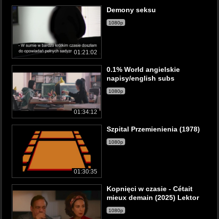
Demony seksu
1080p
01:21:02
0.1% World angielskie
napisy/english subs
1080p
01:34:12
Szpital Przemienienia (1978)
1080p
01:30:35
Kopnięci w czasie - Cétait
mieux demain (2025) Lektor
1080p