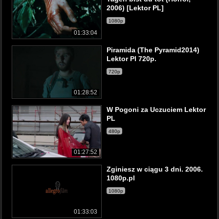
2006) [Lektor PL]
1080p
01:33:04
Piramida (The Pyramid2014)
Lektor Pl 720p.
720p
01:28:52
W Pogoni za Uczuciem Lektor
PL
480p
01:27:52
Zginiesz w ciągu 3 dni. 2006.
1080p.pl
1080p
01:33:03