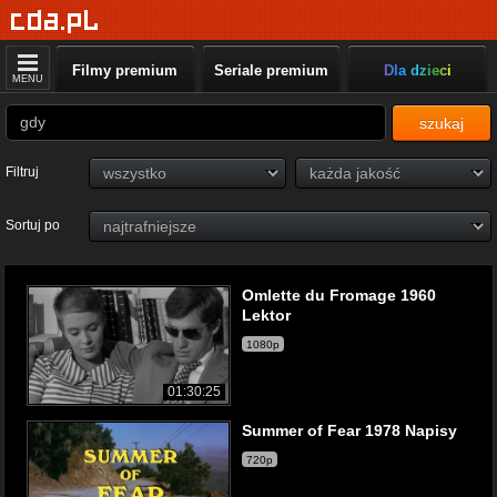
Filmy premium
Seriale premium
Dla dzieci
MENU
szukaj
Filtruj
Sortuj po
Omlette du Fromage 1960
Lektor
1080p
01:30:25
Summer of Fear 1978 Napisy
720p