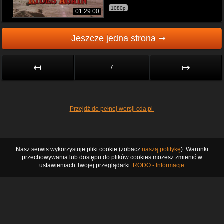
1080p
01:29:00
Jeszcze jedna strona ➞
↤
↦
7
Przejdź do pełnej wersji cda.pl
Nasz serwis wykorzystuje pliki cookie (zobacz
naszą politykę
). Warunki
przechowywania lub dostępu do plików cookies możesz zmienić w
ustawieniach Twojej przeglądarki.
RODO - Informacje