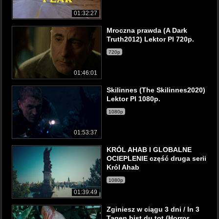
01:32:27
Mroczna prawda (A Dark
Truth2012) Lektor Pl 720p.
720p
01:46:01
Skilinnes (The Skilinnes2020)
Lektor Pl 1080p.
1080p
01:53:37
KRÓL AHAB I GLOBALNE
OCIEPLENIE część druga serii
Król Ahab
1080p
01:39:49
Zginiesz w ciągu 3 dni / In 3
Tagen bist du tot (Horror,