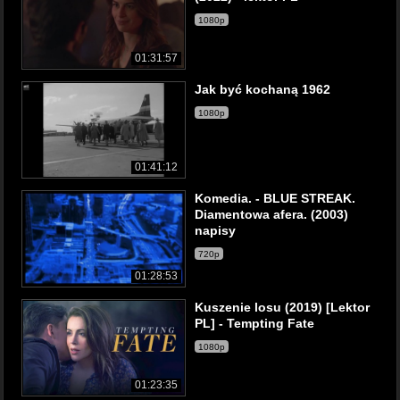
1080p
01:31:57
Jak być kochaną 1962
1080p
01:41:12
Komedia. - BLUE STREAK.
Diamentowa afera. (2003)
napisy
720p
01:28:53
Kuszenie losu (2019) [Lektor
PL] - Tempting Fate
1080p
01:23:35