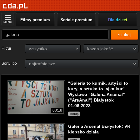
Filmy premium
Seriale premium
Dla dzieci
MENU
szukaj
Filtruj
Sortuj po
"Galeria to kurnik, artyści to
kury, a sztuka to jajka kur".
Wystawa "Galeria Arsenał"
("ArsAnal") Białystok
01.06.2023
08:18
1080p
Galeria Arsenał Białystok: VR
kiepsko działa