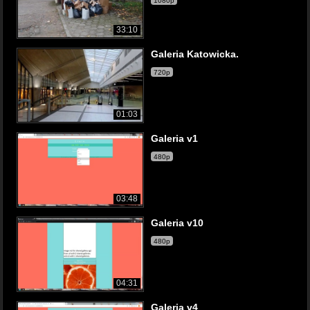
1080p
33:10
Galeria Katowicka.
720p
01:03
Galeria v1
480p
03:48
Galeria v10
480p
04:31
Galeria v4