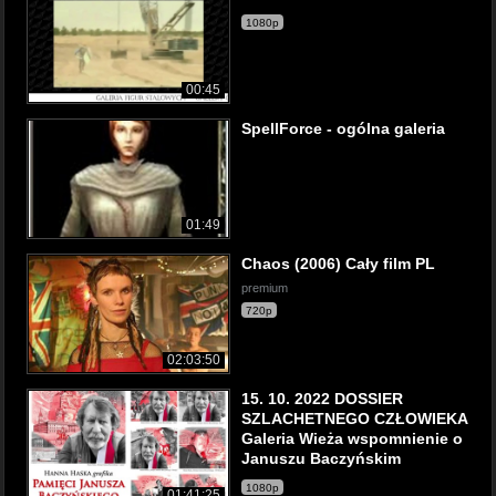
1080p
00:45
SpellForce - ogólna galeria
01:49
Chaos (2006) Cały film PL
premium
720p
02:03:50
15. 10. 2022 DOSSIER
SZLACHETNEGO CZŁOWIEKA
Galeria Wieża wspomnienie o
Januszu Baczyńskim
1080p
01:41:25