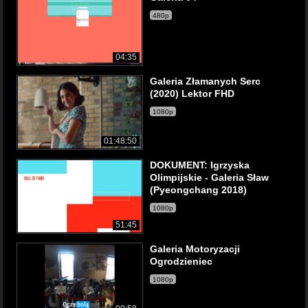
480p
04:35
Galeria Złamanych Serc
(2020) Lektor FHD
1080p
01:48:50
DOKUMENT: Igrzyska
Olimpijskie - Galeria Sław
(Pyeongchang 2018)
1080p
51:45
Galeria Motoryzacji
Ogrodzieniec
1080p