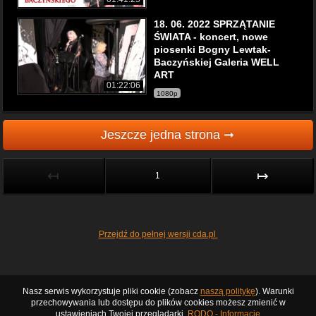
18. 06. 2022 SPRZĄTANIE
ŚWIATA - koncert, nowe
piosenki Bogny Lewtak-
Baczyńskiej Galeria WELL
ART
01:22:06
1080p
Jeszcze jedna strona ➞
↤
↦
1
Przejdź do pełnej wersji cda.pl
Nasz serwis wykorzystuje pliki cookie (zobacz
naszą politykę
). Warunki
przechowywania lub dostępu do plików cookies możesz zmienić w
ustawieniach Twojej przeglądarki.
RODO - Informacje