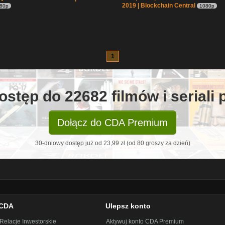
2019 | Blockchain Central
80p
1080p
1
ostęp do 22682 filmów i seriali
Dołącz do CDA Premium
30-dniowy dostęp już od 23,99 zł (od 80 groszy za dzień)
CDA
Ulepsz konto
Relacje Inwestorskie
Aktywuj konto CDA Premium