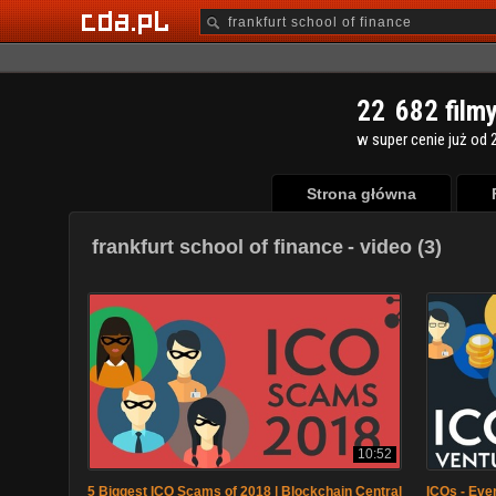
2
2
6
8
2
film
w super cenie już od 2
Strona główna
frankfurt school of finance
- video (3)
10:52
5 Biggest ICO Scams of 2018 | Blockchain Central
ICOs - Eve