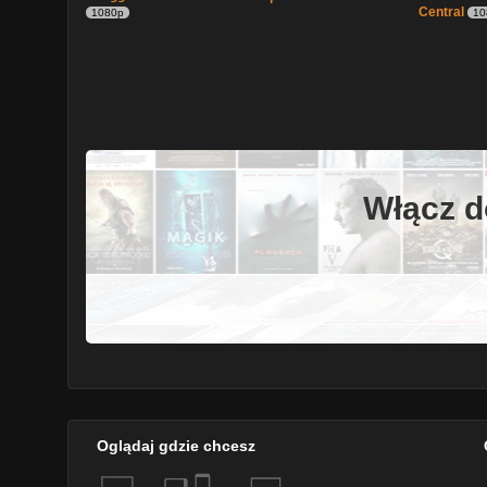
Central
1080p
10
Włącz d
Oglądaj gdzie chcesz