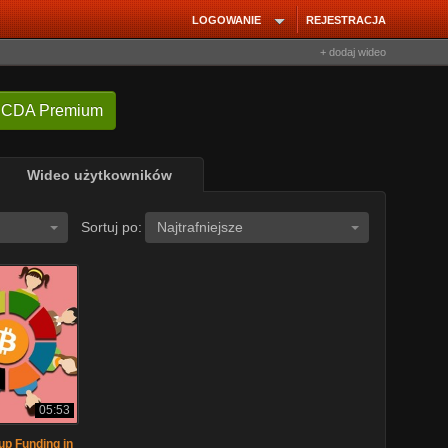
LOGOWANIE
REJESTRACJA
+ dodaj wideo
 CDA Premium
Wideo użytkowników
Sortuj po:
Najtrafniejsze
05:53
up Funding in