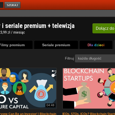
y i seriale premium + telewizja
Dołącz
do
3,99 zł / miesiąc
Filmy premium
Seriale premium
Dla dzieci
Filtruj
każda długość
04:48
ryone Can Be an Investor! | Blockchain
IEOs, STOs, ICOs? Blockchain Start