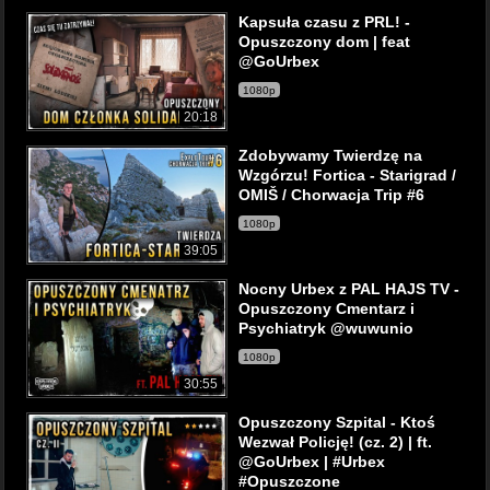
Kapsuła czasu z PRL! -
Opuszczony dom | feat
@GoUrbex
1080p
20:18
Zdobywamy Twierdzę na
Wzgórzu! Fortica - Starigrad /
OMIŠ / Chorwacja Trip #6
1080p
39:05
Nocny Urbex z PAL HAJS TV -
Opuszczony Cmentarz i
Psychiatryk @wuwunio
1080p
30:55
Opuszczony Szpital - Ktoś
Wezwał Policję! (cz. 2) | ft.
@GoUrbex | #Urbex
#Opuszczone