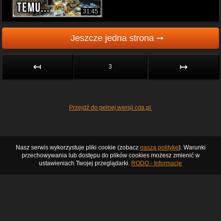
31:45
Jeszcze jedna strona ➞
↤
↦
3
Przejdź do pełnej wersji cda.pl
Nasz serwis wykorzystuje pliki cookie (zobacz
naszą politykę
). Warunki
przechowywania lub dostępu do plików cookies możesz zmienić w
ustawieniach Twojej przeglądarki.
RODO - Informacje