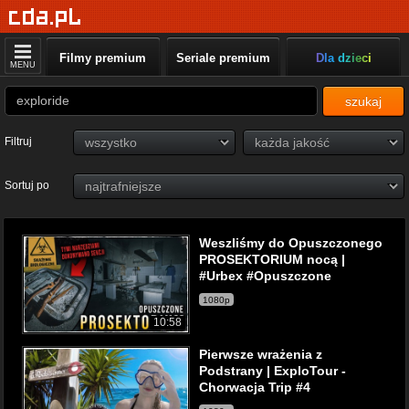
Filmy premium
Seriale premium
Dla dzieci
MENU
szukaj
Filtruj
Sortuj po
Weszliśmy do Opuszczonego
PROSEKTORIUM nocą |
#Urbex #Opuszczone
1080p
10:58
Pierwsze wrażenia z
Podstrany | ExploTour -
Chorwacja Trip #4