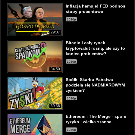
Inflacja hamuje! FED podnosi
stopy procentowe
1080p
29:07
Bitcoin i cały rynek
kryptowalut rosną, ale czy to
koniec problemów?
1080p
34:50
Spółki Skarbu Państwa
podzielą się NADMIAROWYM
zyskiem?
1080p
39:38
Ethereum i The Merge - spore
ryzyko i wielka szansa
1080p