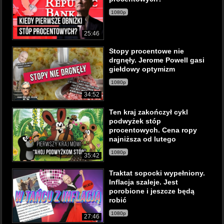
1080p
25:46
Stopy procentowe nie
drgnęły. Jerome Powell gasi
giełdowy optymizm
1080p
34:52
Ten kraj zakończył cykl
podwyżek stóp
procentowych. Cena ropy
najniższa od lutego
1080p
35:42
Traktat sopocki wypełniony.
Inflacja szaleje. Jest
porobione i jeszcze będą
robić
1080p
27:46