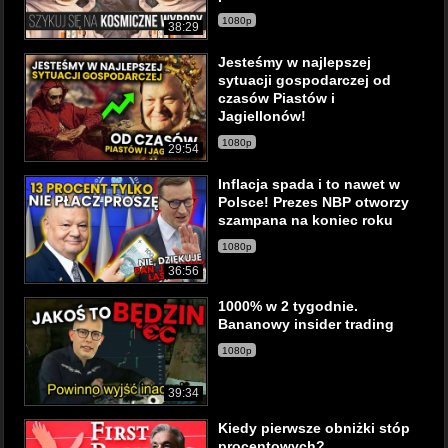
1080p
38:29
Jesteśmy w najlepszej
sytuacji gospodarczej od
czasów Piastów i
Jagiellonów!
1080p
29:54
Inflacja spada i to nawet w
Polsce! Prezes NBP otworzy
szampana na koniec roku
1080p
36:56
1000% w 2 tygodnie.
Bananowy insider trading
1080p
39:34
Kiedy pierwsze obniżki stóp
procentowych?