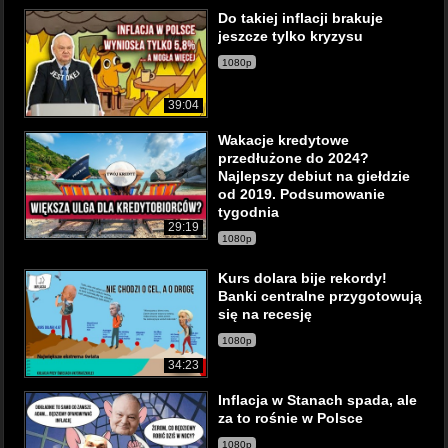
Do takiej inflacji brakuje
jeszcze tylko kryzysu
1080p
39:04
Wakacje kredytowe
przedłużone do 2024?
Najlepszy debiut na giełdzie
od 2019. Podsumowanie
tygodnia
29:19
1080p
Kurs dolara bije rekordy!
Banki centralne przygotowują
się na recesję
1080p
34:23
Inflacja w Stanach spada, ale
za to rośnie w Polsce
1080p