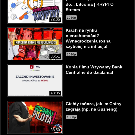
do... bitcoina | KRYPTO
Stream
1080p
38:05
Krach na rynku
nieruchomości?
Wynagrodzenia rosną
szybciej niż inflacja!
1080p
36:51
Kopia filmu Wzywamy Banki
Centralne do działania!
48:05
Giełdy tańczą, jak im Chiny
zagrają (np. na Guzheng)
1080p
38:50