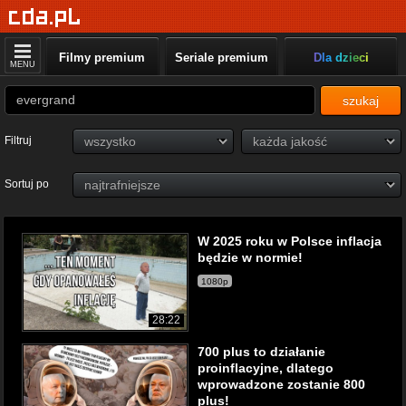
Filmy premium
Seriale premium
Dla dzieci
MENU
szukaj
Filtruj
Sortuj po
W 2025 roku w Polsce inflacja
będzie w normie!
1080p
28:22
700 plus to działanie
proinflacyjne, dlatego
wprowadzone zostanie 800
plus!