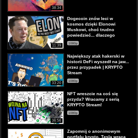
38:34
Dogecoin znów leci w
kosmos dzięki Elonowi
Muskowi, choć trudno
powiedzieć... dlaczego
1080p
11:39
Największy atak hakerski w
historii DeFi wyszedł na jaw...
przez przypadek | KRYPTO
Stream
1080p
33:20
NFT wreszcie na coś się
przyda? Wracamy z serią
KRYPTO Stream!
1080p
36:56
Zapomnij o anonimowym
portfelu krypto. Tesla wraca