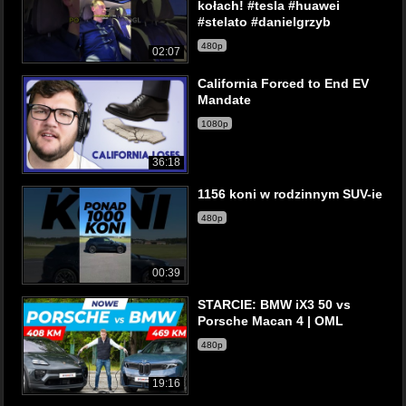
kołach! #tesla #huawei
#stelato #danielgrzyb
480p
02:07
California Forced to End EV
Mandate
1080p
36:18
1156 koni w rodzinnym SUV-ie
480p
00:39
STARCIE: BMW iX3 50 vs
Porsche Macan 4 | OML
480p
19:16