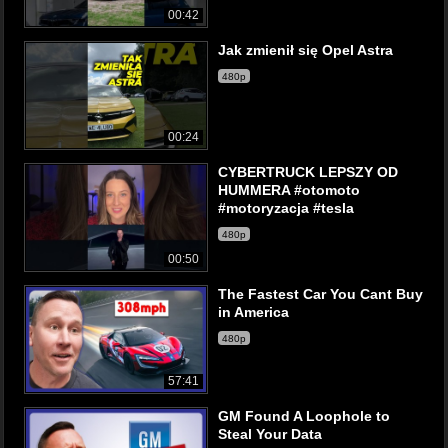
00:42
Jak zmienił się Opel Astra
480p
00:24
CYBERTRUCK LEPSZY OD
HUMMERA #otomoto
#motoryzacja #tesla
480p
00:50
The Fastest Car You Cant Buy
in America
480p
57:41
GM Found A Loophole to
Steal Your Data