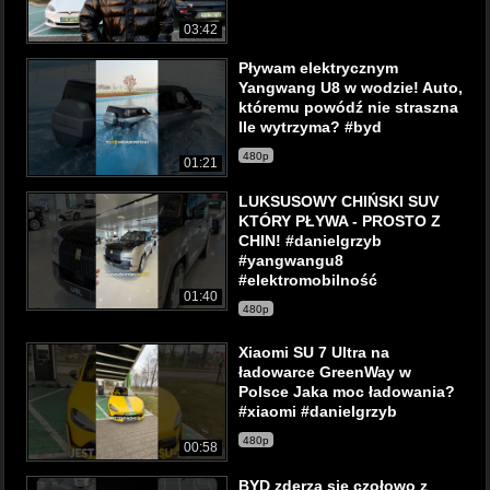
03:42
Pływam elektrycznym
Yangwang U8 w wodzie! Auto,
któremu powódź nie straszna
Ile wytrzyma? #byd
480p
01:21
LUKSUSOWY CHIŃSKI SUV
KTÓRY PŁYWA - PROSTO Z
CHIN! #danielgrzyb
#yangwangu8
#elektromobilność
01:40
480p
Xiaomi SU 7 Ultra na
ładowarce GreenWay w
Polsce Jaka moc ładowania?
#xiaomi #danielgrzyb
480p
00:58
BYD zderza się czołowo z