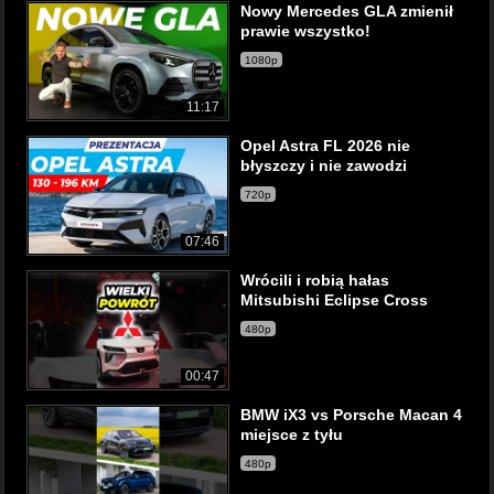
Nowy Mercedes GLA zmienił
prawie wszystko!
1080p
11:17
Opel Astra FL 2026 nie
błyszczy i nie zawodzi
720p
07:46
Wrócili i robią hałas
Mitsubishi Eclipse Cross
480p
00:47
BMW iX3 vs Porsche Macan 4
miejsce z tyłu
480p