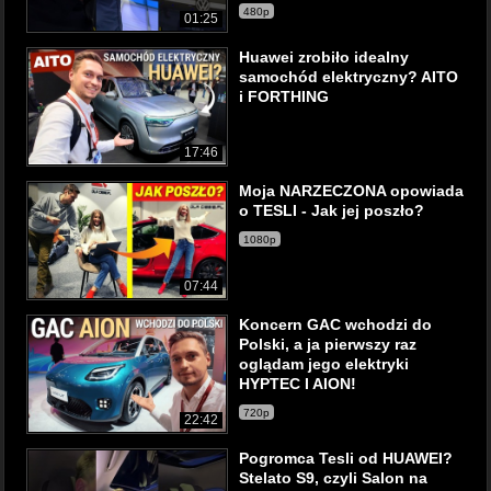
480p
01:25
Huawei zrobiło idealny
samochód elektryczny? AITO
i FORTHING
17:46
Moja NARZECZONA opowiada
o TESLI - Jak jej poszło?
1080p
07:44
Koncern GAC wchodzi do
Polski, a ja pierwszy raz
oglądam jego elektryki
HYPTEC I AION!
720p
22:42
Pogromca Tesli od HUAWEI?
Stelato S9, czyli Salon na