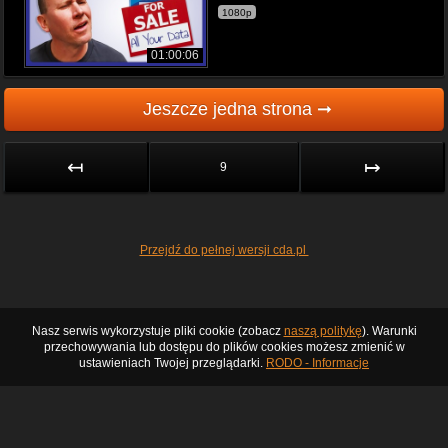
1080p
01:00:06
Jeszcze jedna strona ➞
↤
↦
9
Przejdź do pełnej wersji cda.pl
Nasz serwis wykorzystuje pliki cookie (zobacz
naszą politykę
). Warunki
przechowywania lub dostępu do plików cookies możesz zmienić w
ustawieniach Twojej przeglądarki.
RODO - Informacje