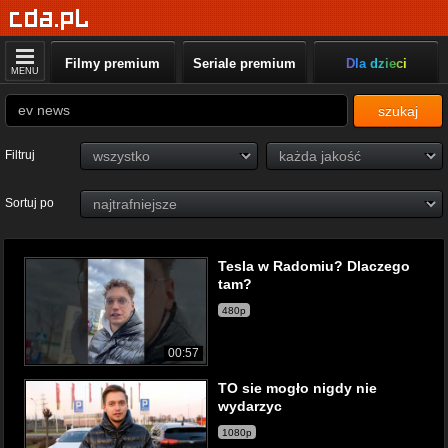
Filmy premium
Seriale premium
Dla dzieci
MENU
szukaj
Filtruj
Sortuj po
Tesla w Radomiu? Dlaczego
tam?
480p
00:57
TO sie mogło nigdy nie
wydarzyc
1080p