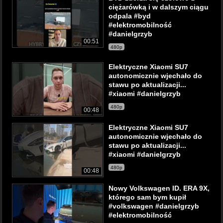
ciężarówką i w dalszym ciągu
odpala #byd
#elektromobilność
#danielgrzyb
00:51
480p
Elektryczne Xiaomi SU7
autonomicznie wjechało do
stawu po aktualizacji...
#xiaomi #danielgrzyb
480p
00:48
Elektryczne Xiaomi SU7
autonomicznie wjechało do
stawu po aktualizacji...
#xiaomi #danielgrzyb
480p
00:48
Nowy Volkswagen ID. ERA 9X,
którego sam bym kupił
#volkswagen #danielgrzyb
#elektromobilność