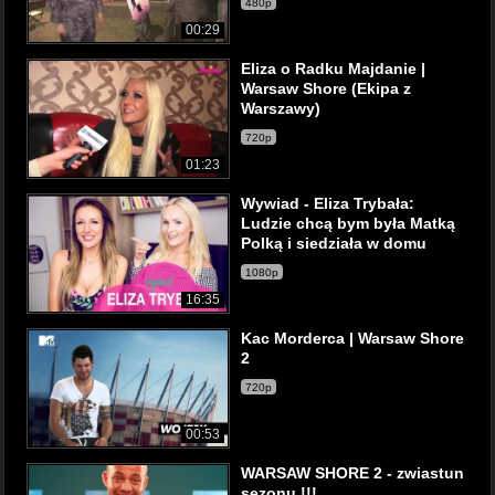
480p
00:29
Eliza o Radku Majdanie |
Warsaw Shore (Ekipa z
Warszawy)
720p
01:23
Wywiad - Eliza Trybała:
Ludzie chcą bym była Matką
Polką i siedziała w domu
1080p
16:35
Kac Morderca | Warsaw Shore
2
720p
00:53
WARSAW SHORE 2 - zwiastun
sezonu !!!