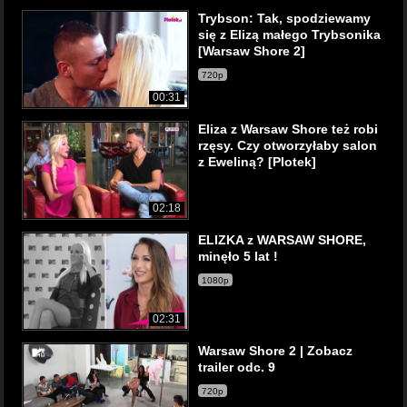
Trybson: Tak, spodziewamy
się z Elizą małego Trybsonika
[Warsaw Shore 2]
720p
00:31
Eliza z Warsaw Shore też robi
rzęsy. Czy otworzyłaby salon
z Eweliną? [Plotek]
02:18
ELIZKA z WARSAW SHORE,
minęło 5 lat !
1080p
02:31
Warsaw Shore 2 | Zobacz
trailer odc. 9
720p