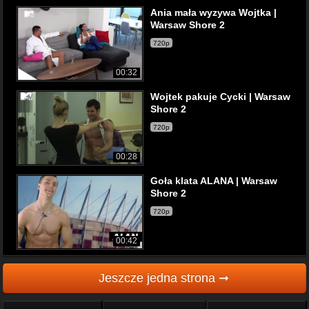
Ania mała wyzywa Wojtka |
Warsaw Shore 2
720p
00:32
Wojtek pakuje Cycki | Warsaw
Shore 2
720p
00:28
Goła klata ALANA | Warsaw
Shore 2
720p
00:42
Jeszcze jedna strona ➞