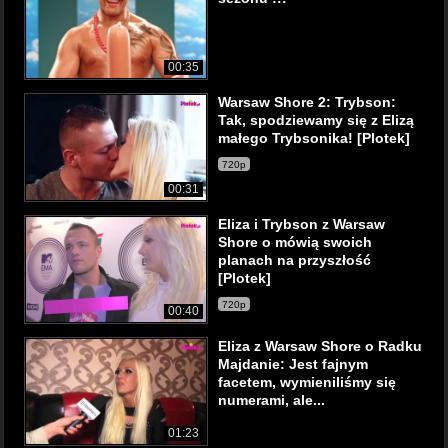
00:35
Warsaw Shore 2: Trybson:
Tak, spodziewamy się z Elizą
małego Trybsonika! [Plotek]
720p
00:31
Eliza i Trybson z Warsaw
Shore o mówią swoich
planach na przyszłość
[Plotek]
720p
00:40
Eliza z Warsaw Shore o Radku
Majdanie: Jest fajnym
facetem, wymieniliśmy się
numerami, ale...
01:23