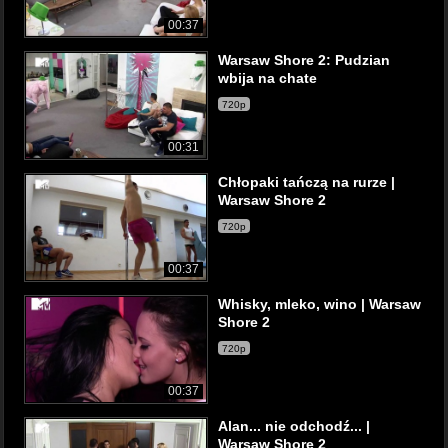
00:37
Warsaw Shore 2: Pudzian
wbija na chate
720p
00:31
Chłopaki tańczą na rurze |
Warsaw Shore 2
720p
00:37
Whisky, mleko, wino | Warsaw
Shore 2
720p
00:37
Alan... nie odchodź... |
Warsaw Shore 2