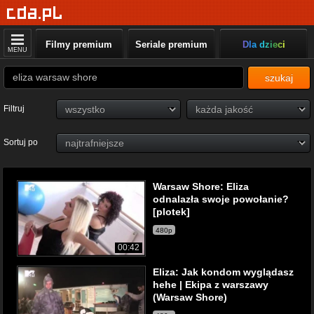
Filmy premium
Seriale premium
Dla dzieci
MENU
szukaj
Filtruj
Sortuj po
Warsaw Shore: Eliza
odnalazła swoje powołanie?
[plotek]
480p
00:42
Eliza: Jak kondom wyglądasz
hehe | Ekipa z warszawy
(Warsaw Shore)