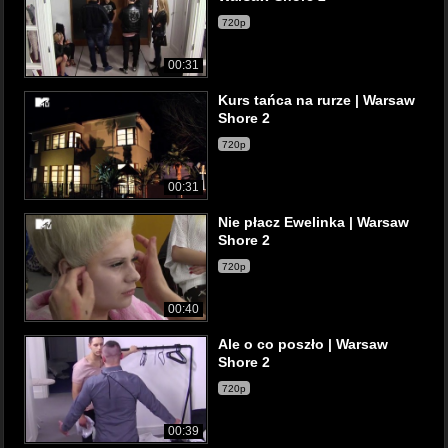
720p
00:31
Kurs tańca na rurze | Warsaw
Shore 2
720p
00:31
Nie płacz Ewelinka | Warsaw
Shore 2
720p
00:40
Ale o co poszło | Warsaw
Shore 2
720p
00:39