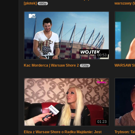
[plotek]
warszawy (
480p
00:53
Kac Morderca | Warsaw Shore 2
WARSAW SHO
720p
01:23
Eliza z Warsaw Shore o Radku Majdanie: Jest
Trybson: Ta