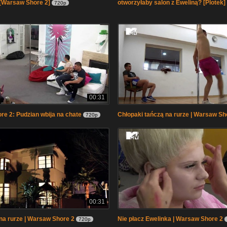
[Warsaw Shore 2]
otworzyłaby salon z Eweliną? [Plotek]
720p
00:31
e 2: Pudzian wbija na chate
Chłopaki tańczą na rurze | Warsaw Sh
720p
00:31
na rurze | Warsaw Shore 2
Nie płacz Ewelinka | Warsaw Shore 2
720p