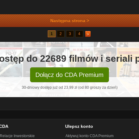
Następna strona >
1
2
3
4
ostęp do 22689 filmów i seriali
Dołącz do CDA Premium
30-dniowy dostęp już od 23,99 zł (od 80 groszy za dzień)
CDA
Ulepsz konto
Relacje Inwestorskie
Aktywuj konto CDA Premium