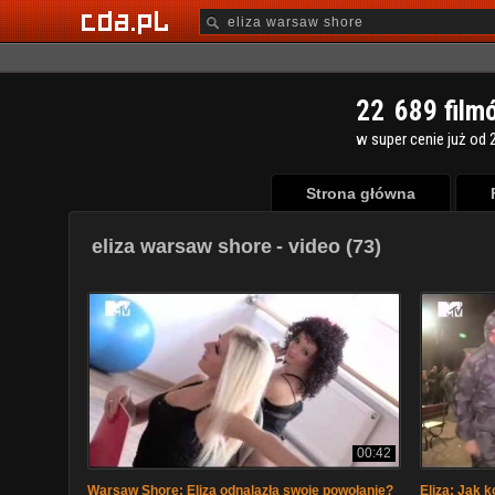
2
2
6
8
9
film
w super cenie już od 2
Strona główna
eliza warsaw shore
- video (73)
00:42
Warsaw Shore: Eliza odnalazła swoje powołanie?
Eliza: Jak 