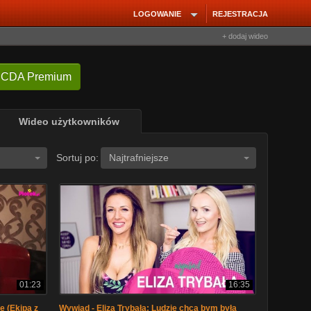
LOGOWANIE
REJESTRACJA
+ dodaj wideo
 CDA Premium
Wideo użytkowników
Sortuj po:
Najtrafniejsze
01:23
16:35
e (Ekipa z
Wywiad - Eliza Trybała: Ludzie chcą bym była