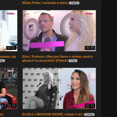
Matką Polką i siedziała w domu
1080p
00:31
00:40
iewamy się
Eliza i Trybson z Warsaw Shore o mówią swoich
planach na przyszłość [Plotek]
20p
720p
02:18
02:31
Czy
ELIZKA z WARSAW SHORE, minęło 5 lat !
1080p