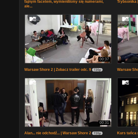
fajnym facetem, wymieniliśmy się numerami,
Trybsonika 
ale...
00:37
Warsaw Shore 2 | Zobacz trailer odc. 9
Warsaw Shor
720p
00:31
Alan... nie odchodź... | Warsaw Shore 2
Kurs tańca 
720p