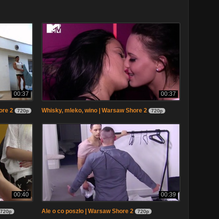
00:37
00:37
ore 2
Whisky, mleko, wino | Warsaw Shore 2
720p
720p
00:40
00:39
Ale o co poszło | Warsaw Shore 2
720p
720p