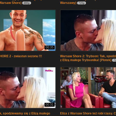
Warsaw Shore)
Warszawy)
480p
720p
00:35
RE 2 - zwiastun sezonu !!!
Warsaw Shore 2: Trybson: Tak, spodz
z Elizą małego Trybsonika! [Plotek]
7
00:31
k, spodziewamy się z Elizą małego
Eliza z Warsaw Shore też robi rzęsy. 