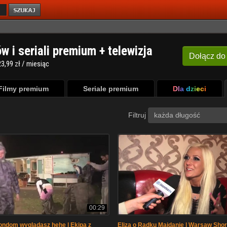
ów i seriali premium + telewizja
Dołącz
do
3,99 zł / miesiąc
Filmy premium
Seriale premium
Dla dzieci
Filtruj
każda długość
00:29
kondom wyglądasz hehe | Ekipa z
Eliza o Radku Majdanie | Warsaw Shor