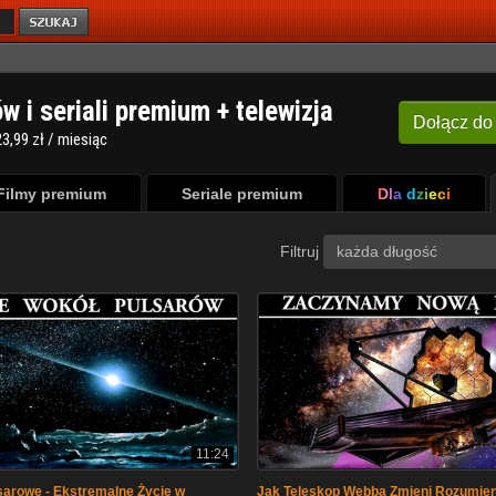
ów i seriali premium + telewizja
Dołącz
do
3,99 zł / miesiąc
Filmy premium
Seriale premium
Dla dzieci
Filtruj
każda długość
11:24
sarowe - Ekstremalne Życie w
Jak Teleskop Webba Zmieni Rozumien