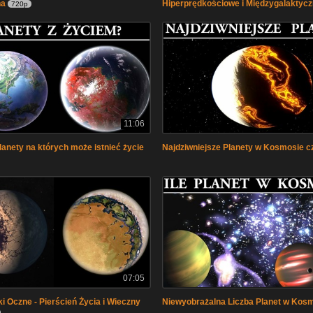
na
Hiperprędkościowe i Międzygalaktyc
720p
11:06
lanety na których może istnieć życie
Najdziwniejsze Planety w Kosmosie cz
07:05
ki Oczne - Pierścień Życia i Wieczny
Niewyobrażalna Liczba Planet w Kos