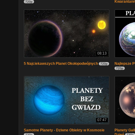
Kwarantan
720p
08:13
5 Najciekawszych Planet Okołopodwójnych
Najlepsze P
720p
720p
07:47
Samotne Planety - Dziwne Obiekty w Kosmosie
Planety Gał
Dzień
720p
720p