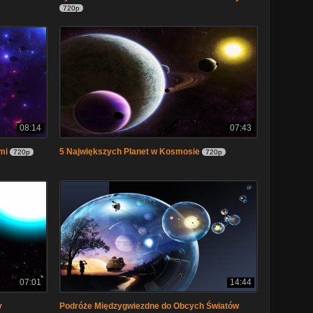
720p
08:14
07:43
mi
5 Największych Planet w Kosmosie
720p
720p
07:01
14:44
y
Podróże Międzygwiezdne do Obcych Światów