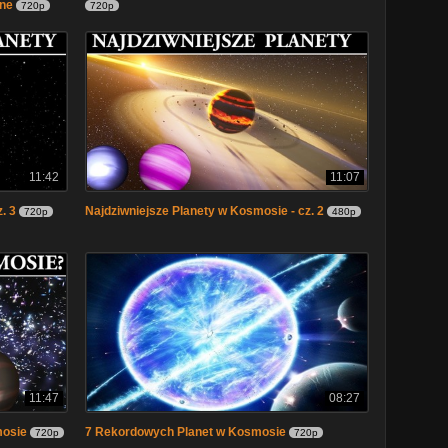
zne
720p
720p
11:42
11:07
. 3
Najdziwniejsze Planety w Kosmosie - cz. 2
720p
480p
11:47
08:27
mosie
7 Rekordowych Planet w Kosmosie
720p
720p