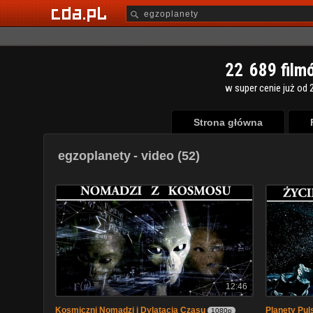
2
2
6
8
9
film
w super cenie już od 2
Strona główna
egzoplanety
- video (52)
12:46
Kosmiczni Nomadzi i Dylatacja Czasu
Planety Pul
1080p