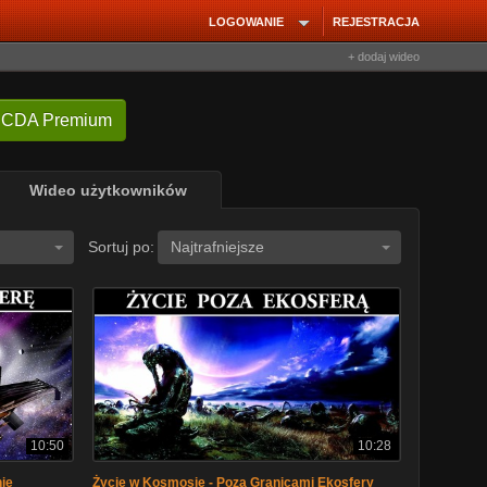
LOGOWANIE
REJESTRACJA
+ dodaj wideo
 CDA Premium
Wideo użytkowników
Sortuj po:
Najtrafniejsze
10:50
10:28
ie
Życie w Kosmosie - Poza Granicami Ekosfery