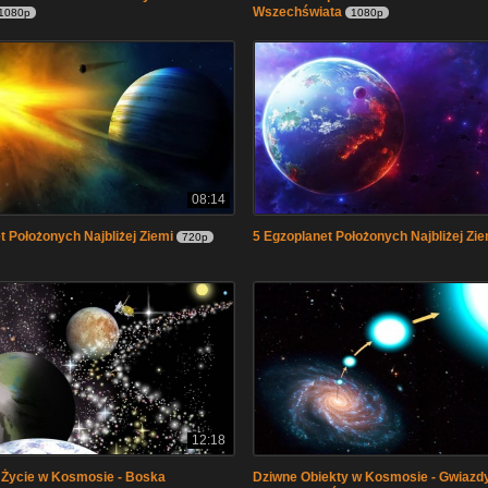
Wszechświata
1080p
1080p
08:14
t Położonych Najbliżej Ziemi
5 Egzoplanet Położonych Najbliżej Zie
720p
12:18
e Życie w Kosmosie - Boska
Dziwne Obiekty w Kosmosie - Gwiazd