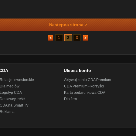
Następna strona >
1
2
3
CDA
Ulepsz konto
Relacje Inwestorskie
Aktywuj konto CDA Premium
Dla mediów
CDA Premium - korzyści
Logotyp CDA
Karta podarunkowa CDA
Dostawcy treści
Dla firm
CDA na Smart TV
Reklama