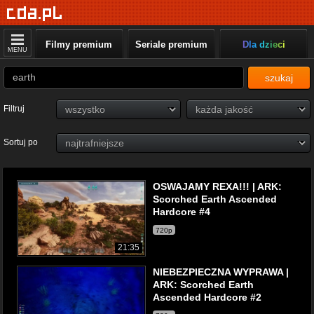
Filmy premium
Seriale premium
Dla dzieci
MENU
szukaj
Filtruj
Sortuj po
OSWAJAMY REXA!!! | ARK:
Scorched Earth Ascended
Hardcore #4
720p
21:35
NIEBEZPIECZNA WYPRAWA |
ARK: Scorched Earth
Ascended Hardcore #2