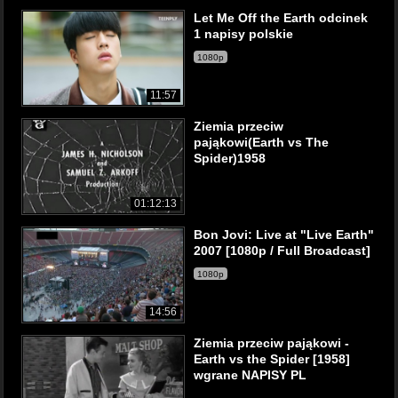
Let Me Off the Earth odcinek
1 napisy polskie
1080p
11:57
Ziemia przeciw
pająkowi(Earth vs The
Spider)1958
01:12:13
Bon Jovi: Live at "Live Earth"
2007 [1080p / Full Broadcast]
1080p
14:56
Ziemia przeciw pająkowi -
Earth vs the Spider [1958]
wgrane NAPISY PL