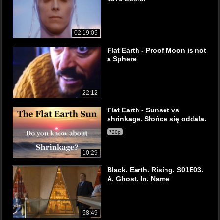
02:19:05
Flat Earth - Proof Moon is not
a Sphere
22:12
Flat Earth - Sunset vs
shrinkage. Słońce się oddala.
720p
10:29
Black. Earth. Rising. S01E03.
A. Ghost. In. Name
58:49