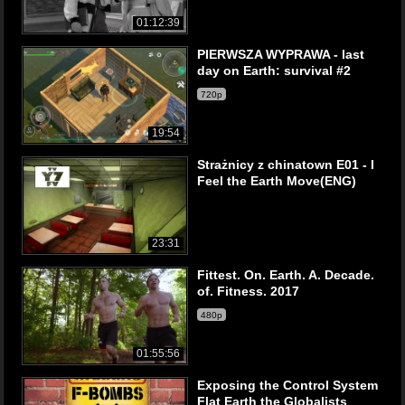
01:12:39
PIERWSZA WYPRAWA - last
day on Earth: survival #2
720p
19:54
Strażnicy z chinatown E01 - I
Feel the Earth Move(ENG)
23:31
Fittest. On. Earth. A. Decade.
of. Fitness. 2017
480p
01:55:56
Exposing the Control System
Flat Earth the Globalists