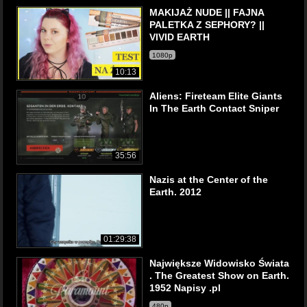
MAKIJAŻ NUDE || FAJNA
PALETKA Z SEPHORY? ||
VIVID EARTH
1080p
10:13
Aliens: Fireteam Elite Giants
In The Earth Contact Sniper
35:56
Nazis at the Center of the
Earth. 2012
01:29:38
Największe Widowisko Świata
. The Greatest Show on Earth.
1952 Napisy .pl
480p