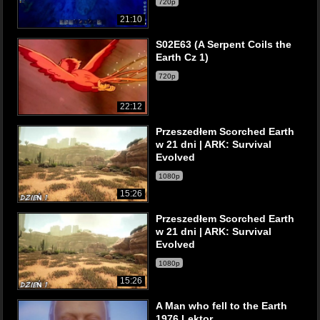
720p
21:10
S02E63 (A Serpent Coils the
Earth Cz 1)
720p
22:12
Przeszedłem Scorched Earth
w 21 dni | ARK: Survival
Evolved
1080p
15:26
Przeszedłem Scorched Earth
w 21 dni | ARK: Survival
Evolved
1080p
15:26
A Man who fell to the Earth
1976 Lektor