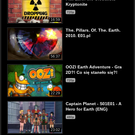
Kryptonite
720p
16:59
The. Pillars. Of. The. Earth.
2010. E01.pl
56:37
OOZI Earth Adventure - Gra
2D?! Co się staneło się?!
720p
22:29
Captain Planet - S01E01 - A
Hero for Earth (ENG)
480p
23:02