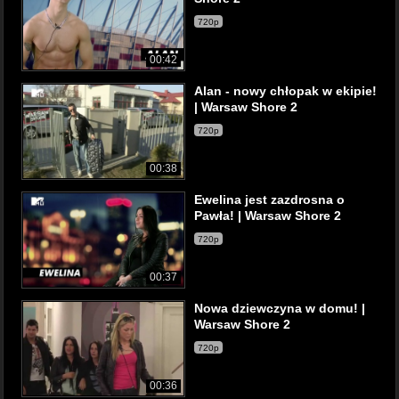
720p
00:42
Alan - nowy chłopak w ekipie!
| Warsaw Shore 2
720p
00:38
Ewelina jest zazdrosna o
Pawła! | Warsaw Shore 2
720p
00:37
Nowa dziewczyna w domu! |
Warsaw Shore 2
720p
00:36