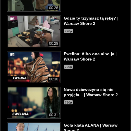
00:28
Gdzie ty trzymasz tą rękę? |
Warsaw Shore 2
720p
00:28
Ewelina: Albo ona albo ja |
Warsaw Shore 2
720p
00:30
Nowa dziewczyna się nie
przyjęła... | Warsaw Shore 2
720p
00:31
Goła klata ALANA | Warsaw
Shore 2