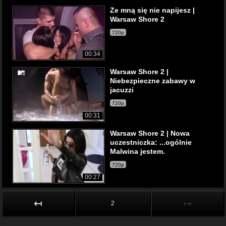
Ze mną się nie napijesz |
Warsaw Shore 2
720p
00:34
Warsaw Shore 2 |
Niebezpieczne zabawy w
jacuzzi
720p
00:31
Warsaw Shore 2 | Nowa
uczestniczka: ...ogólnie
Malwina jestem.
720p
00:27
↤
↦
2