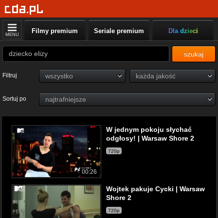
Filmy premium
Seriale premium
Dla dzieci
MENU
szukaj
Filtruj
Sortuj po
W jednym pokoju słychać
odgłosy! | Warsaw Shore 2
720p
00:26
Wojtek pakuje Cycki | Warsaw
Shore 2
720p