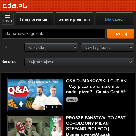
Filmy premium
Seriale premium
Dla dzieci
MENU
szukaj
Filtruj
Sortuj po
Q&A DUMANOWSKI I GUZIAK
- Czy pizza z ananasem to
nadal pizza? | Calcio Cast #9
1080p
01:11:02
PROSZĘ PAŃSTWA, TO JEST
ODRODZONY MILAN
STEFANO PIOLEGO |
Dumanowski&Guziak |