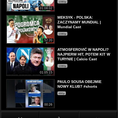
1080p
01:08:02
MEKSYK - POLSKA:
ZACZYNAMY MUNDIAL |
Mundial Cast
1080p
52:20
ATMOSFEROVIĆ W NAPOLI?
NAJPIERW HIT, POTEM KIT W
TURYNIE | Calcio Cast
1080p
01:05:15
PAULO SOUSA OBEJMIE
NOWY KLUB? #shorts
480p
00:26