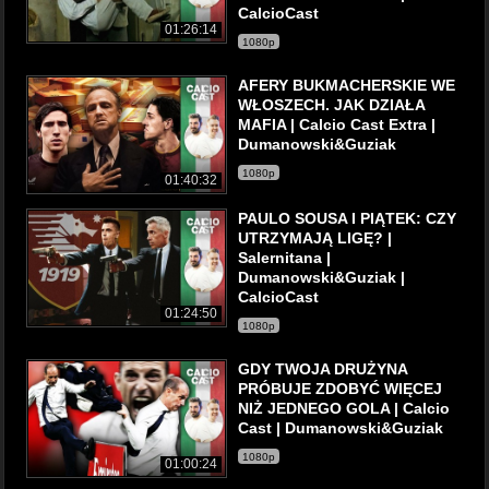
CalcioCast
01:26:14
1080p
AFERY BUKMACHERSKIE WE
WŁOSZECH. JAK DZIAŁA
MAFIA | Calcio Cast Extra |
Dumanowski&Guziak
1080p
01:40:32
PAULO SOUSA I PIĄTEK: CZY
UTRZYMAJĄ LIGĘ? |
Salernitana |
Dumanowski&Guziak |
CalcioCast
01:24:50
1080p
GDY TWOJA DRUŻYNA
PRÓBUJE ZDOBYĆ WIĘCEJ
NIŻ JEDNEGO GOLA | Calcio
Cast | Dumanowski&Guziak
1080p
01:00:24