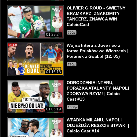
OLIVIER GIROUD - ŚWIETNY
BRAMKARZ, ZNAKOMITY
TANCERZ, ZNAWCA WIN |
CalcioCast
720p
01:29:24
Wojna Interu z Juve i co z
formą Polaków we Włoszech |
Poranek z Goal.pl (12. 05)
720p
01:16:18
ODRODZENIE INTERU,
PORAŻKA ATALANTY, NAPOLI
ZDOBYWA RZYM! | Calcio
Cast #13
1080p
01:05:19
WPADKA MILANU, NAPOLI
ODJEŻDŻA RESZCIE STAWKI |
Calcio Cast #14