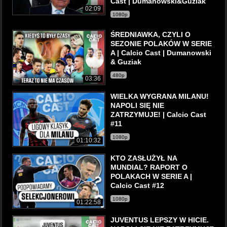
Cast | Dumanowski&Guziak
02:09
1080p
ŚREDNIAWKA, CZYLI O
SEZONIE POLAKÓW W SERIE
A | Calcio Cast | Dumanowski
& Guziak
480p
03:36
WIELKA WYGRANA MILANU!
NAPOLI SIĘ NIE
ZATRZYMUJE! | Calcio Cast
#11
1080p
01:10:32
KTO ZASŁUŻYŁ NA
MUNDIAL? RAPORT O
POLAKACH W SERIE A |
Calcio Cast #12
1080p
01:22:58
JUVENTUS LEPSZY W HICIE.