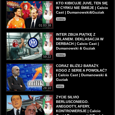
KTO KIBICUJE JUVE, TEN SIĘ
W CYRKU NIE ŚMIEJE | Calcio
Cast | Dumanowski&Guziak
1080p
01:03:38
INTER ZBIJA PIĄTKĘ Z
MILANEM. DEKLASACJA W
DERBACH | Calcio Cast |
Dumanowski & Guziak
1080p
59:22
CORAZ BLIŻEJ BARAŻY.
KOGO Z SERIE A POWOŁAĆ?
| Calcio Cast | Dumanowski &
Guziak
480p
28:10
ŻYCIE SILVIO
BERLUSCONIEGO.
ANEGDOTY, AFERY,
KONTROWERSJE | Calcio