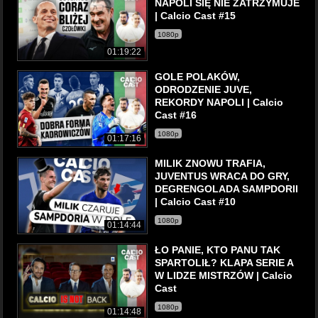
NAPOLI SIĘ NIE ZATRZYMUJE
| Calcio Cast #15
1080p
01:19:22
GOLE POLAKÓW,
ODRODZENIE JUVE,
REKORDY NAPOLI | Calcio
Cast #16
1080p
01:17:16
MILIK ZNOWU TRAFIA,
JUVENTUS WRACA DO GRY,
DEGRENGOLADA SAMPDORII
| Calcio Cast #10
1080p
01:14:44
ŁO PANIE, KTO PANU TAK
SPARTOLIŁ? KLAPA SERIE A
W LIDZE MISTRZÓW | Calcio
Cast
1080p
01:14:48