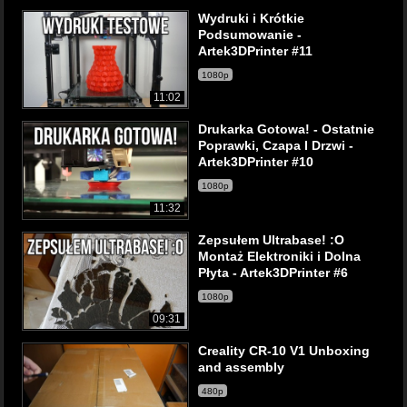
Wydruki i Krótkie
Podsumowanie -
Artek3DPrinter #11
1080p
11:02
Drukarka Gotowa! - Ostatnie
Poprawki, Czapa I Drzwi -
Artek3DPrinter #10
1080p
11:32
Zepsułem Ultrabase! :O
Montaż Elektroniki i Dolna
Płyta - Artek3DPrinter #6
1080p
09:31
Creality CR-10 V1 Unboxing
and assembly
480p