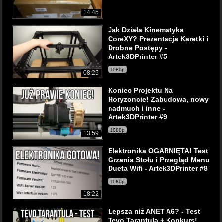
14:45
Jak Działa Kinematyka
CoreXY? Prezentacja Karetki i
Drobne Postępy -
Artek3DPrinter #5
1080p
08:25
Koniec Projektu Na
Horyzoncie! Zabudowa, nowy
nadmuch i inne -
Artek3DPrinter #9
1080p
13:59
Elektronika OGARNIĘTA! Test
Grzania Stołu i Przegląd Menu
Dueta Wifi - Artek3DPrinter #8
1080p
18:22
Lepsza niż ANET A6? - Test
Tevo Tarantula + Konkurs!