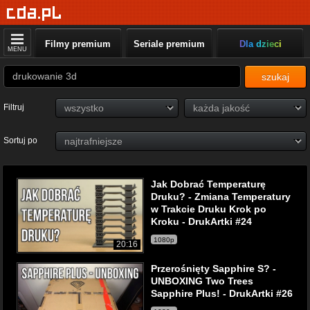
Filmy premium
Seriale premium
Dla dzieci
MENU
szukaj
Filtruj
Sortuj po
Jak Dobrać Temperaturę
Druku? - Zmiana Temperatury
w Trakcie Druku Krok po
Kroku - DrukArtki #24
1080p
20:16
Przerośnięty Sapphire S? -
UNBOXING Two Trees
Sapphire Plus! - DrukArtki #26