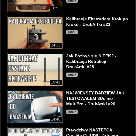
1080p
16:53
Kalibracja Ekstrudera Krok po
Kroku - DrukArtki #21
1080p
24:13
Jak Pozbyć się NITEK? -
Kalibracja Retrakcji -
DrukArtki #28
1080p
19:42
NAJWIĘKSZY BADZIEW JAKI
TESTOWAŁEM 3Dsimo
MultiPro - DrukArtki #26
1080p
14:40
Prawdziwy NASTĘPCA
Creality Cr-10S! - Artillery