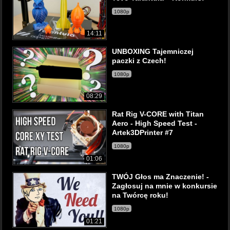
1080p
14:11
UNBOXING Tajemniczej
paczki z Czech!
1080p
08:29
Rat Rig V-CORE with Titan
Aero - High Speed Test -
Artek3DPrinter #7
1080p
01:06
TWÓJ Głos ma Znaczenie! -
Zagłosuj na mnie w konkursie
na Twórcę roku!
1080p
01:21