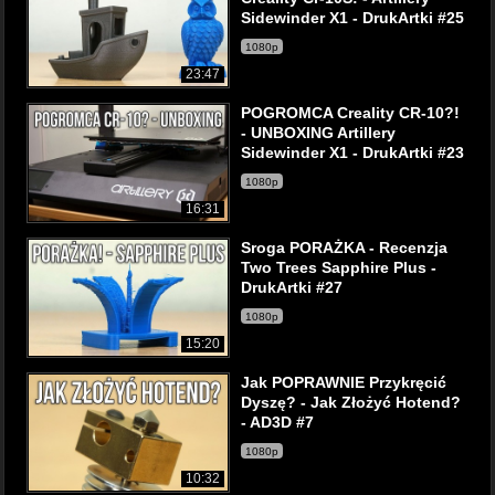
Sidewinder X1 - DrukArtki #25
1080p
23:47
POGROMCA Creality CR-10?!
- UNBOXING Artillery
Sidewinder X1 - DrukArtki #23
1080p
16:31
Sroga PORAŻKA - Recenzja
Two Trees Sapphire Plus -
DrukArtki #27
1080p
15:20
Jak POPRAWNIE Przykręcić
Dyszę? - Jak Złożyć Hotend?
- AD3D #7
1080p
10:32