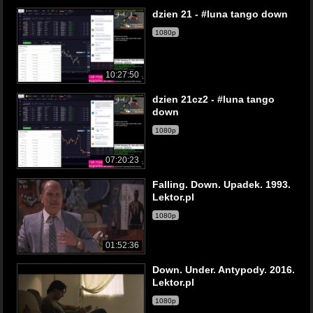
dzien 21 - #luna tango down
1080p
10:27:50
dzien 21cz2 - #luna tango
down
1080p
07:20:23
Falling. Down. Upadek. 1993.
Lektor.pl
1080p
01:52:36
Down. Under. Antypody. 2016.
Lektor.pl
1080p