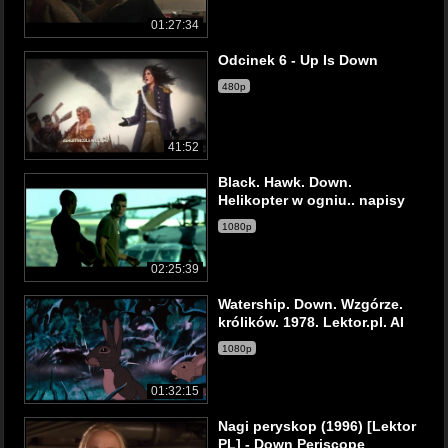
01:27:34
Odcinek 6 - Up Is Down
480p
41:52
Black. Hawk. Down.
Helikopter w ogniu.. napisy
1080p
02:25:39
Watership. Down. Wzgórze.
królików. 1978. Lektor.pl. AI
1080p
01:32:15
Nagi peryskop (1996) [Lektor
PL] - Down Periscope