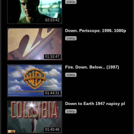
1080p
02:23:42
Down. Periscope. 1996. 1080p
1080p
01:32:47
Fire. Down. Below... (1997)
1080p
01:44:31
Down to Earth 1947 napisy pl
1080p
01:40:46