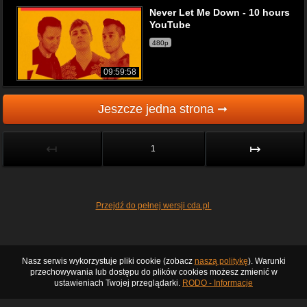
Never Let Me Down - 10 hours
YouTube
480p
09:59:58
Jeszcze jedna strona ➞
↤
↦
1
Przejdź do pełnej wersji cda.pl
Nasz serwis wykorzystuje pliki cookie (zobacz
naszą politykę
). Warunki
przechowywania lub dostępu do plików cookies możesz zmienić w
ustawieniach Twojej przeglądarki.
RODO - Informacje