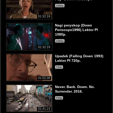
1080p
01:32:19
Nagi peryskop (Down
Periscope1996) Lektor Pl
1080p.
1080p
01:32:19
Upadek (Falling Down 1993)
Lektor Pl 720p.
720p
01:52:39
Never. Back. Down. No.
Surrender. 2016.
720p
01:41:23