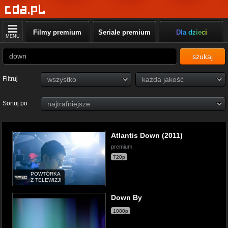
Filmy premium
Seriale premium
Dla dzieci
MENU
szukaj
Filtruj
Sortuj po
Atlantis Down (2011)
premium
720p
POWTÓRKA
Z TELEWIZJI
Down By
1080p