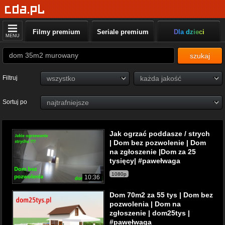
Filmy premium
Seriale premium
Dla dzieci
MENU
szukaj
Filtruj
Sortuj po
Jak ogrzać poddasze / strych
| Dom bez pozwolenie | Dom
na zgłoszenie |Dom za 25
tysięcy| #pawełwaga
1080p
10:36
Dom 70m2 za 55 tys | Dom bez
pozwolenia | Dom na
zgłoszenie | dom25tys |
#pawełwaga