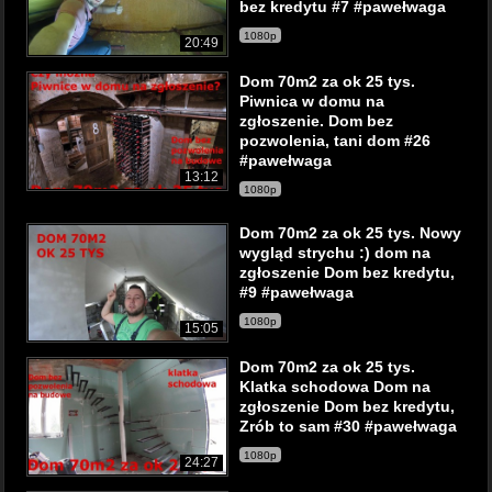
bez kredytu #7 #pawełwaga
1080p
20:49
Dom 70m2 za ok 25 tys.
Piwnica w domu na
zgłoszenie. Dom bez
pozwolenia, tani dom #26
#pawełwaga
13:12
1080p
Dom 70m2 za ok 25 tys. Nowy
wygląd strychu :) dom na
zgłoszenie Dom bez kredytu,
#9 #pawełwaga
1080p
15:05
Dom 70m2 za ok 25 tys.
Klatka schodowa Dom na
zgłoszenie Dom bez kredytu,
Zrób to sam #30 #pawełwaga
1080p
24:27