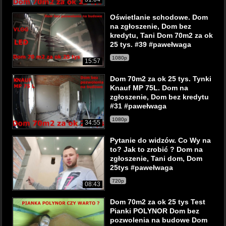
Oświetlanie schodowe. Dom
na zgłoszenie, Dom bez
kredytu, Tani Dom 70m2 za ok
25 tys. #39 #pawełwaga
1080p
15:57
Dom 70m2 za ok 25 tys. Tynki
Knauf MP 75L. Dom na
zgłoszenie, Dom bez kredytu
#31 #pawełwaga
1080p
34:55
Pytanie do widzów. Co Wy na
to? Jak to zrobić ? Dom na
zgłoszenie, Tani dom, Dom
25tys #pawełwaga
720p
08:43
Dom 70m2 za ok 25 tys Test
Pianki POLYNOR Dom bez
pozwolenia na budowe Dom