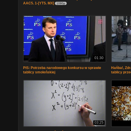
AAC5. 1-[YTS. MX]
1080p
01:30
PiS: Potrzeba narodowego konkursu w sprawie
Hańba!, Zdr
tablicy smoleńskiej
tablicy prz
03:25