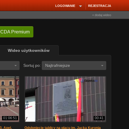
LOGOWANIE
REJESTRACJA
+ dodaj wideo
 CDA Premium
Wideo użytkowników
Sortuj po:
Najtrafniejsze
01:06:51
00:41
. Apel,
Odsłonięcie tablicy na placu im. Jacka Kuronia