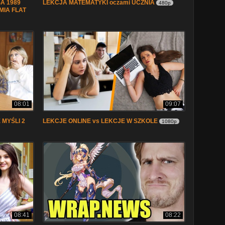
A 1989
LEKCJA MATEMATYKI oczami UCZNIA
480p
MIA FLAT
08:01
09:07
 MYŚLI 2
LEKCJE ONLINE vs LEKCJE W SZKOLE
1080p
08:41
08:22