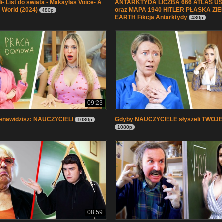
- List do świata - Makaylas Voice- A
ANTARKTYDA LICZBA 666 ATLAS US
e World (2024)
oraz MAPA 1940 HITLER PŁASKA ZIE
480p
EARTH Fikcja Antarktydy
480p
09:23
ienawidzisz: NAUCZYCIELI
Gdyby NAUCZYCIELE słyszeli TWOJE
1080p
1080p
08:59