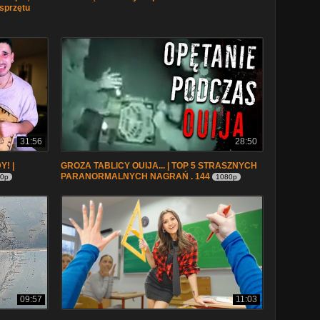
 sprzętu
31:56
28:50
Y! |
GROZA TABLICY OUIJA... | TOP 5 STRASZNYCH
PARANORMALNYCH NAGRAŃ . 144
80p
1080p
09:57
11:03