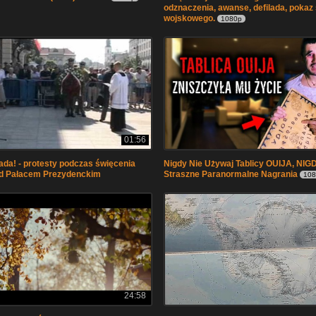
odznaczenia, awanse, defilada, pokaz
wojskowego.
1080p
01:56
ada! - protesty podczas święcenia
Nigdy Nie Używaj Tablicy OUIJA, NIGD
ed Pałacem Prezydenckim
Straszne Paranormalne Nagrania
10
24:58