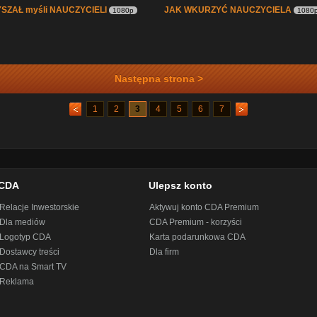
YSZAŁ myśli NAUCZYCIELI
JAK WKURZYĆ NAUCZYCIELA
1080p
1080
Następna strona >
1
2
3
4
5
6
7
CDA
Ulepsz konto
Relacje Inwestorskie
Aktywuj konto CDA Premium
Dla mediów
CDA Premium - korzyści
Logotyp CDA
Karta podarunkowa CDA
Dostawcy treści
Dla firm
CDA na Smart TV
Reklama