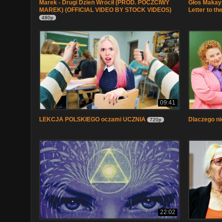
Marek - Drugi Dzień Wrócił (PROD. POCZCIWY
Głos Makayli
MAREK) (OFFICIAL VIDEO BY STOCK VIDEOS)
Letter to th
480p
09:41
LEKCJA POLSKIEGO oczami UCZNIA
Dlaczego n
720p
22:02