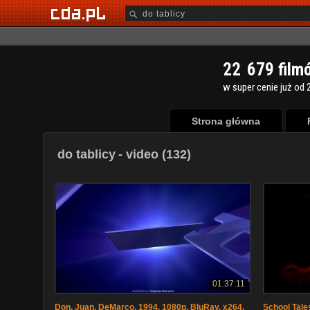
2
2
6
7
9
film
w super cenie już od 2
Strona główna
do tablicy
- video (132)
01:37:11
Don. Juan. DeMarco. 1994. 1080p. BluRay. x264.
School Tale