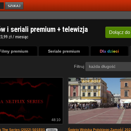
ów i seriali premium + telewizja
Dołącz
do
3,99 zł / miesiąc
Filmy premium
Seriale premium
Dla dzieci
Filtruj
każda długość
48:10
s The Series (2022) S01E01
Święto Wojska Polskiego Zamość 2023
1080p