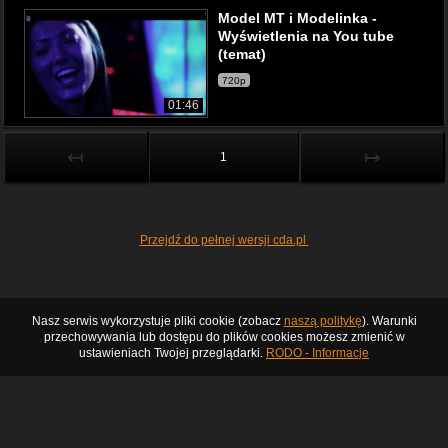
Model MT i Modelinka -
Wyświetlenia na You tube
(temat)
720p
01:46
↤
↦
1
Przejdź do pełnej wersji cda.pl
Nasz serwis wykorzystuje pliki cookie (zobacz
naszą politykę
). Warunki
przechowywania lub dostępu do plików cookies możesz zmienić w
ustawieniach Twojej przeglądarki.
RODO - Informacje