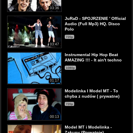
03:36
JuRaD - SPOJRZENIE ' Official
Audio (Full Mp3) HQ. Disco
Polo
720p
03:47
Instrumental Hip Hop Beat
AMAZING !!! - It ain't techno
1080p
01:17
Modelinka I Model MT - To
chyba z nudów ( prywatne)
720p
00:13
Model MT i Modelinka -
Zakupy (Prywatnie)