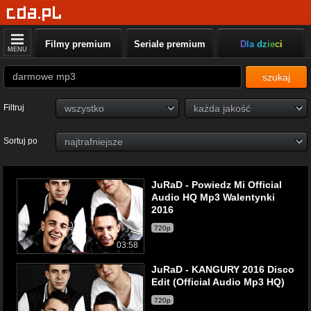
Filmy premium
Seriale premium
Dla dzieci
MENU
szukaj
Filtruj
Sortuj po
JuRaD - Powiedz Mi Official
Audio HQ Mp3 Walentynki
2016
720p
03:58
JuRaD - KANGURY 2016 Disco
Edit (Official Audio Mp3 HQ)
720p