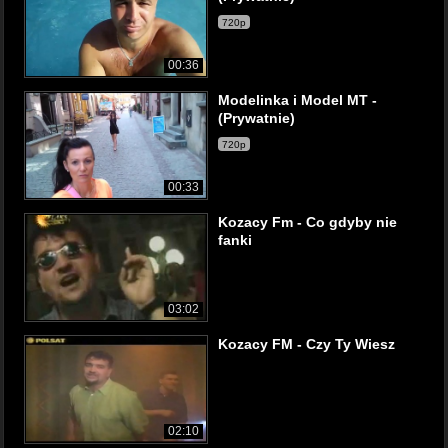
720p
00:36
Modelinka i Model MT -
(Prywatnie)
720p
00:33
Kozacy Fm - Co gdyby nie
fanki
03:02
Kozacy FM - Czy Ty Wiesz
02:10