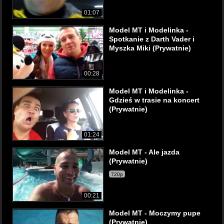
01:07
Model MT i Modelinka -
Spotkanie z Darth Vader i
Myszka Miki (Prywatnie)
00:28
Model MT i Modelinka -
Gdzieś w trasie na koncert
(Prywatnie)
01:24
Model MT - Ale jazda
(Prywatnie)
720p
00:21
Model MT - Moczymy pupe
(Prywatnie)