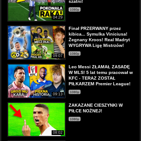
szatni!
1080p
04:29
Finał PRZERWANY przez
kibica... Symulka Viniciusa!
Żegnany Kroos! Real Madryt
WYGRYWA Ligę Mistrzów!
1080p
09:07
Leo Messi ZŁAMAŁ ZASADĘ
W MLS! 5 lat temu pracował w
KFC - TERAZ ZOSTAŁ
PIŁKARZEM Premier League!
1080p
09:13
ZAKAZANE CIESZYNKI W
PIŁCE NOŻNEJ!
1080p
08:02