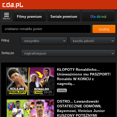
Filmy premium
Seriale premium
Dla dzieci
MENU
szukaj
Filtruj
Sortuj po
KŁOPOTY Ronaldinho...
Unieważniono mu PASZPORT!
Ronaldo W KOŃCU z
nagrodą...
1080p
10:25
OSTRO... Lewandowski
OSTATECZNIE ODMÓWIŁ
Bayernowi, Vinicius Junior
KUSZONY POTĘŻNYMI