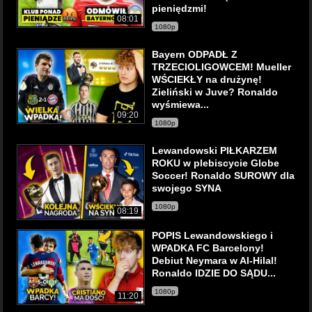
pieniędzmi!
08:01
1080p
Bayern ODPADŁ Z
TRZECIOLIGOWCEM! Mueller
WŚCIEKŁY na drużynę!
Zieliński w Juve? Ronaldo
wyśmiewa...
09:20
1080p
Lewandowski PIŁKARZEM
ROKU w plebiscycie Globe
Soccer! Ronaldo SUROWY dla
swojego SYNA
1080p
08:19
POPIS Lewandowskiego i
WPADKA FC Barcelony!
Debiut Neymara w Al-Hilal!
Ronaldo IDZIE DO SĄDU...
1080p
11:20