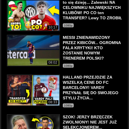
to się dzieję... Zalewski NA
CELOWNIKU NAJWIĘKSZYCH
KLUBÓW! PO CO ten
TRANSFER? Lewy TO ZROBIŁ
1080p
10:17
MESSI ZNIENAWIDZONY
PRZEZ KIBICÓW... OGROMNA
FALA KRYTYKI! KTO
ZOSTANIE NOWYM
TRENEREM POLSKI?
08:02
1080p
HALLAND PRZEJDZIE ZA
WSZELKĄ CENE DO FC
BARCELONY! VARDY
PRZYNAŁ SIĘ DO SWOJEGO
STYLU ŻYCIA...
08:33
1080p
SZOK! JERZY BRZĘCZEK
ZWOLNIONY! NIE JEST JUŻ
SELEKCJONEREM...