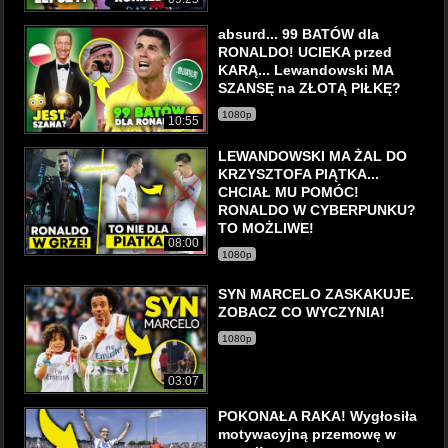
absurd... 99 BATÓW dla
RONALDO! UCIEKA przed
KARĄ... Lewandowski MA
SZANSĘ na ZŁOTĄ PIŁKĘ?
1080p
10:55
LEWANDOWSKI MA ŻAL DO
KRZYSZTOFA PIĄTKA...
CHCIAŁ MU POMÓC!
RONALDO W CYBERPUNKU?
TO MOŻLIWE!
08:00
1080p
SYN MARCELO ZASKAKUJE.
ZOBACZ CO WYCZYNIA!
1080p
03:07
POKONAŁA RAKA! Wygłosiła
motywacyjną przemowę w