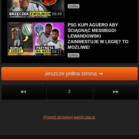
1080p
08:49
PSG KUPI AGUERO ABY
ŚCIĄGNĄĆ MESSIEGO!
LEWANDOWSKI
ZAINWESTUJE W LEGIĘ? TO
MOŻLIWE!
09:17
1080p
Jeszcze jedna strona ➞
↤
↦
2
Przejdź do pełnej wersji cda.pl