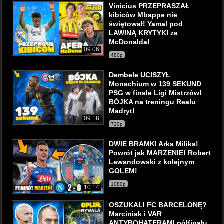
Vinicius PRZEPRASZAŁ
kibiców Mbappe nie
świętował! Yamal pod
LAWINĄ KRYTYKI za
McDonalda!
09:06
480p
Dembele UCISZYŁ
Monachium w 139 SEKUND
PSG w finale Ligi Mistrzów!
BÓJKA na treningu Realu
Madryt!
09:18
720p
DWIE BRAMKI Arka Milika!
Powrót jak MARZENIE! Robert
Lewandowski z kolejnym
GOLEM!
1080p
10:14
OSZUKALI FC BARCELONĘ?
Marciniak i VAR
ANTYBOHATERAMI półfinału