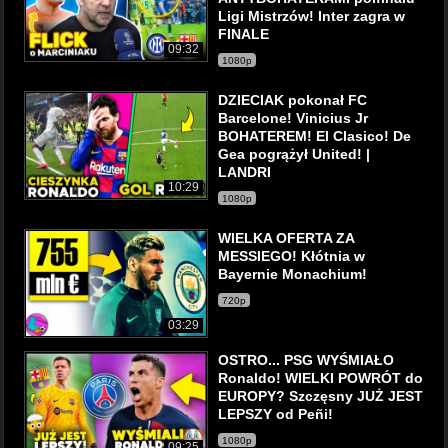
Ligi Mistrzów! Inter zagra w
FINALE
09:32
1080p
DZIECIAK pokonał FC
Barcelone! Vinicius Jr
BOHATEREM! El Clasico! De
Gea pogrążył United! |
LANDRI
10:29
1080p
WIELKA OFERTA ZA
MESSIEGO! Kłótnia w
Bayernie Monachium!
720p
03:29
OSTRO... PSG WYŚMIAŁO
Ronaldo! WIELKI POWRÓT do
EUROPY? Szczęsny JUŻ JEST
LEPSZY od Peñi!
1080p
09:25