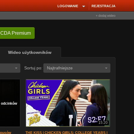
LOGOWANIE
REJESTRACJA
+ dodaj wideo
 CDA Premium
Wideo użytkowników
Sortuj po:
Najtrafniejsze
 odcinków
15:20
mpusów
THE KISS | CHICKEN GIRLS: COLLEGE YEARS |