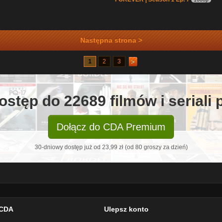
Następna strona >
1
2
3
ostęp do 22689 filmów i seriali
Dołącz do CDA Premium
30-dniowy dostęp już od 23,99 zł (od 80 groszy za dzień)
CDA
Ulepsz konto