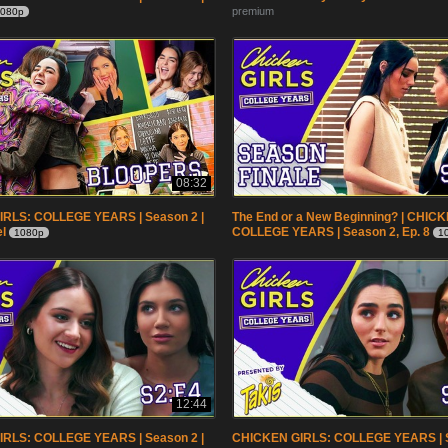
premium
080p
08:32
RLS: COLLEGE YEARS | Season 2 |
The End or a New Beginning? | CHIC
l
COLLEGE YEARS | Season 2, Ep. 8
1080p
1
12:44
RLS: COLLEGE YEARS | Season 2 |
CHICKEN GIRLS: COLLEGE YEARS | S