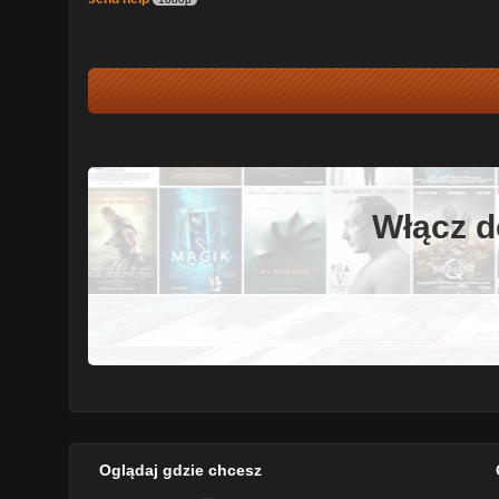
Włącz d
Oglądaj gdzie chcesz