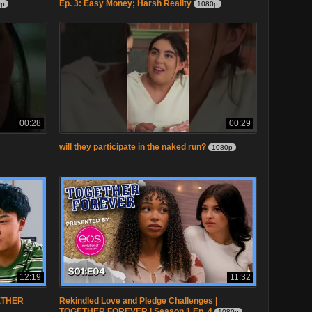
Ep. 3: Easy Money; Harsh Reality
0p
1080p
00:28
00:29
will they participate in the naked run?
1080p
12:19
11:32
GETHER
Rekindled Love and Pledge Challenges |
TOGETHER FOREVER | Season 1 Ep. 4
1080p