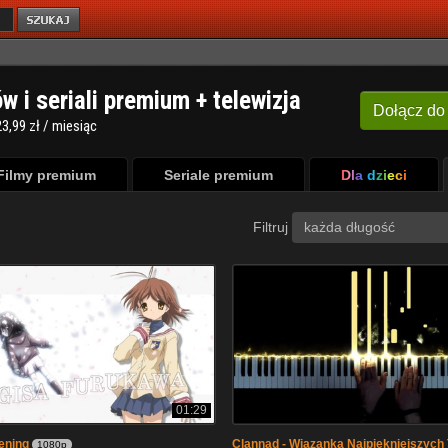
ów i seriali premium + telewizja
Dołącz
do
3,99 zł / miesiąc
Filmy premium
Seriale premium
Dla dzieci
Filtruj
każda długość
01:29
ening
Clannad - Wiązanka Najpiękniejszyc
1080p