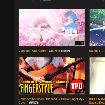
01:29
Clannad ~After Story~ Opening
Clannad ~Af
1080p
00:54
Robin of Sherwood - Clannad - ( Guitar Fingerstyle
(COFFIN DA
Cover )
Nagisa Dea
1080p