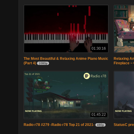
01:30:16
The Most Beautiful & Relaxing Anime Piano Music
Relaxing An
(Part 4)
Fireplace ~
1080p
01:45:22
Radio r78 #279 -Radio r78 Top 21 of 2021-
StatusC pre
480p