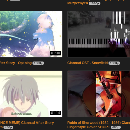
Muzycznych
1080p
01:30
ter Story~ Opening
Clannad OST - Snowfield
1080p
1080p
01:14
NCE MEME) Clannad After Story -
Robin of Sherwood (1984 - 1986) Clann
th
Fingerstyle Cover SHORT
480p
480p