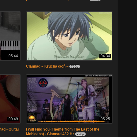
05:44
04:34
Clannad ~ Krucha dłoń ~
720p
00:49
05:25
ad - Guitar
I Will Find You (Theme from The Last of the
Mohicans) - Clannad 432 Hz
720p