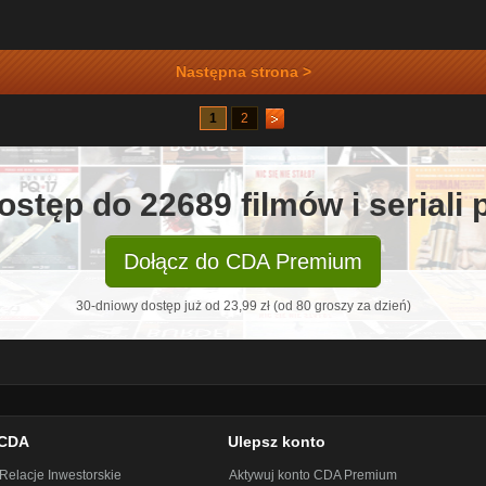
Następna strona >
1
2
ostęp do 22689 filmów i seriali
Dołącz do CDA Premium
30-dniowy dostęp już od 23,99 zł (od 80 groszy za dzień)
CDA
Ulepsz konto
Relacje Inwestorskie
Aktywuj konto CDA Premium