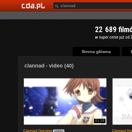
2
2
6
8
9
film
w super cenie już od 2
Strona główna
clannad
- video (40)
01:29
Clannad Opening
Clannad Op
1080p