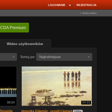
LOGOWANIE
REJESTRACJA
+ dodaj wideo
 CDA Premium
Wideo użytkowników
Sortuj po:
Najtrafniejsze
08:04
04:33
h Tematów
piosenka Dúlamán - zespół Clannad
1080p