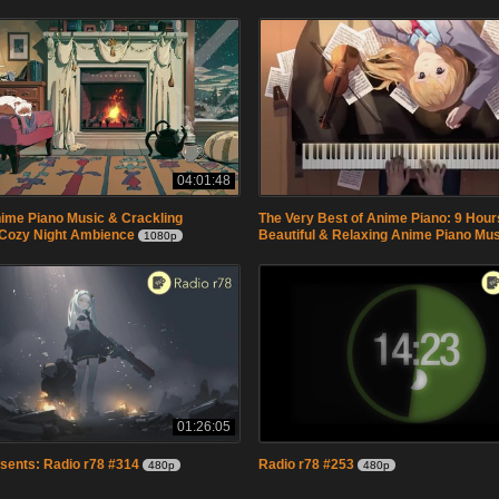
04:01:48
ime Piano Music & Crackling
The Very Best of Anime Piano: 9 Hour
 Cozy Night Ambience
Beautiful & Relaxing Anime Piano Mu
1080p
01:26:05
sents: Radio r78 #314
Radio r78 #253
480p
480p