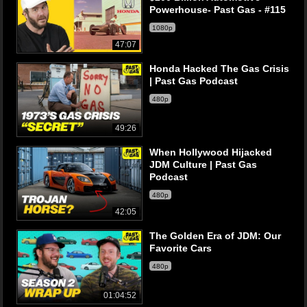
Powerhouse- Past Gas - #115
1080p
47:07
Honda Hacked The Gas Crisis
| Past Gas Podcast
480p
49:26
When Hollywood Hijacked
JDM Culture | Past Gas
Podcast
480p
42:05
The Golden Era of JDM: Our
Favorite Cars
480p
01:04:52