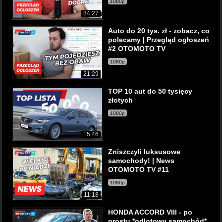
1080p
34:27
Auto do 20 tys. zł - zobacz, co
polecamy | Przegląd ogłoszeń
#2 OTOMOTO TV
1080p
21:29
TOP 10 aut do 50 tysięcy
złotych
1080p
15:46
Zniszczyli luksusowe
samochody! | News
OTOMOTO TV #11
1080p
11:18
HONDA ACCORD VIII - po
prostu *odlotowy samochód*