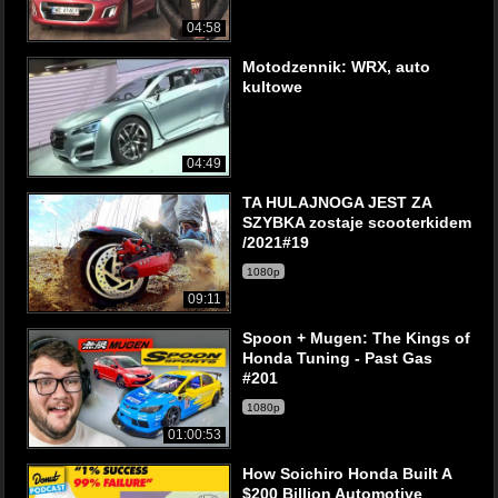
04:58
Motodzennik: WRX, auto
kultowe
04:49
TA HULAJNOGA JEST ZA
SZYBKA zostaje scooterkidem
/2021#19
1080p
09:11
Spoon + Mugen: The Kings of
Honda Tuning - Past Gas
#201
1080p
01:00:53
How Soichiro Honda Built A
$200 Billion Automotive