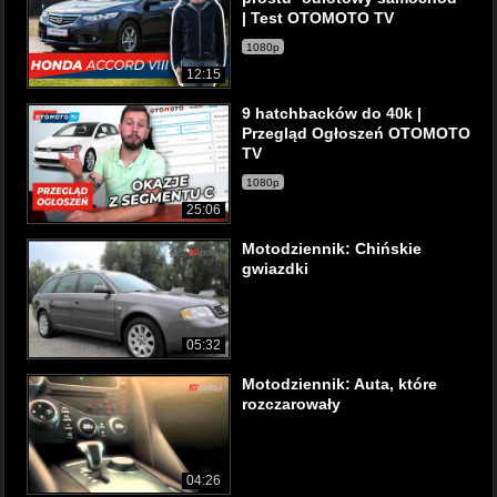
| Test OTOMOTO TV
1080p
12:15
9 hatchbacków do 40k |
Przegląd Ogłoszeń OTOMOTO
TV
1080p
25:06
Motodziennik: Chińskie
gwiazdki
05:32
Motodziennik: Auta, które
rozczarowały
04:26