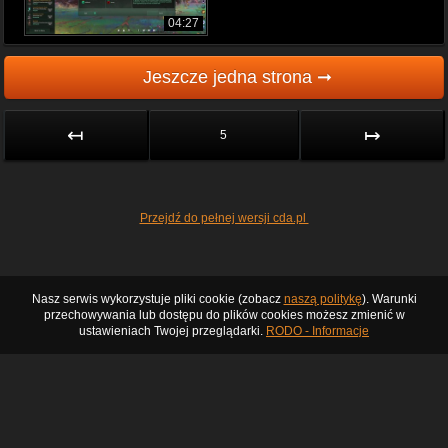
04:27
Jeszcze jedna strona ➞
↤
↦
5
Przejdź do pełnej wersji cda.pl
Nasz serwis wykorzystuje pliki cookie (zobacz
naszą politykę
). Warunki
przechowywania lub dostępu do plików cookies możesz zmienić w
ustawieniach Twojej przeglądarki.
RODO - Informacje