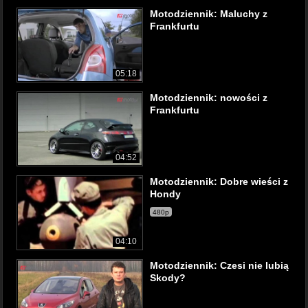
Motodziennik: Maluchy z
Frankfurtu
05:18
Motodziennik: nowości z
Frankfurtu
04:52
Motodziennik: Dobre wieści z
Hondy
480p
04:10
Motodziennik: Czesi nie lubią
Skody?