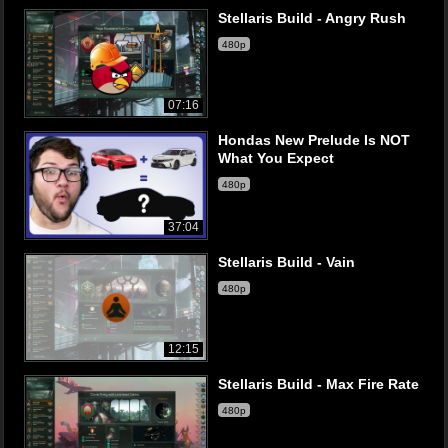
Stellaris Build - Angry Rush
480p
07:16
Hondas New Prelude Is NOT
What You Expect
480p
37:04
Stellaris Build - Vain
480p
12:15
Stellaris Build - Max Fire Rate
480p