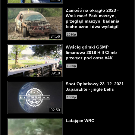
Zamość na okrągło 2023 -
Wrak race! Park maszyn,
przegląd maszyn, badania
techniczne i dwa wyścigi!
1080p
34:56
Wyścig górski GSMP
limanowa 2018 Hill Climb
przełęcz pod ostrą #4K
1080p
09:18
Spot Oplatkowy 23. 12. 2021
JapanElite - jingle bells
1080p
02:50
Latające WRC