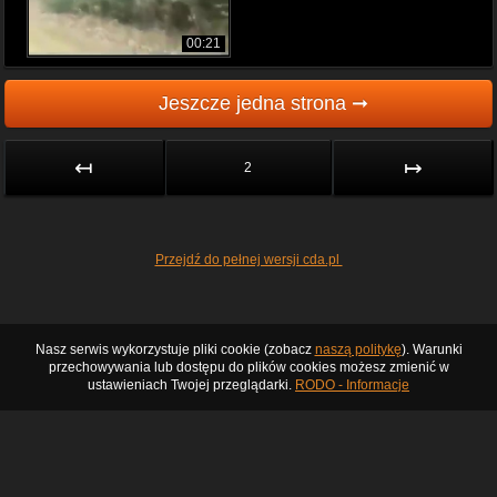
00:21
Jeszcze jedna strona ➞
↤
↦
2
Przejdź do pełnej wersji cda.pl
Nasz serwis wykorzystuje pliki cookie (zobacz
naszą politykę
). Warunki
przechowywania lub dostępu do plików cookies możesz zmienić w
ustawieniach Twojej przeglądarki.
RODO - Informacje