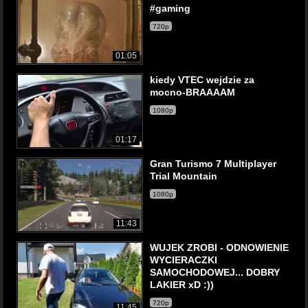
#gaming
720p
01:05
kiedy VTEC wejdzie za
mocno-BRAAAAM
1080p
01:17
Gran Turismo 7 Multiplayer
Trial Mountain
1080p
11:43
WUJEK ZROBI - ODNOWIENIE
WYCIERACZKI
SAMOCHODOWEJ... DOBRY
LAKIER xD :))
720p
11:45