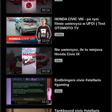
00:24
HONDA CIVIC VIII - po tym
filmie uwierzysz w UFO! | Test
OTOMOTO TV
1080p
10:04
Nie uwierzysz, ile tu miejsca
Honda Civic IX
480p
00:28
Endbringers civic #stellaris
#gaming
480p
01:01
Tankbound civic #stellaris