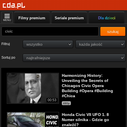
Filmy premium
Seriale premium
Dla dzieci
MENU
szukaj
Filtruj
Sortuj po
Harmonizing History:
Unveiling the Secrets of
Chicagos Civic Opera
Building #Opera #Building
#Chica
00:53
480p
Honda Civic VII UFO 1. 8
Numer silnika - Gdzie go
znaleźć?