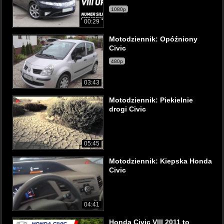
1080p
00:29
Motodziennik: Opóźniony
Civic
480p
03:43
Motodziennik: Piekielnie
drogi Civic
05:45
Motodziennik: Kiepska Honda
Civic
04:41
Honda Civic VIII 2011 to