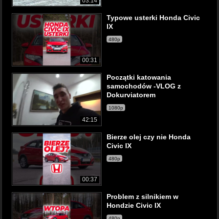
03:14
Typowe usterki Honda Civic
IX
480p
00:31
Początki katowania
samochodów -VLOG z
Dokurviatorem
1080p
42:15
Bierze olej czy nie Honda
Civic IX
480p
00:37
Problem z silnikiem w
Hondzie Civic IX
480p