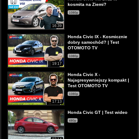
kosmita na Ziemi?
1080p
16:39
Honda Civic IX - Kosmicznie
dobry samochód? | Test
OTOMOTO TV
1080p
19:17
Honda Civic X -
Najagresywniejszy kompakt |
Test OTOMOTO TV
1080p
17:13
Honda Civic GT | Test wideo
480p