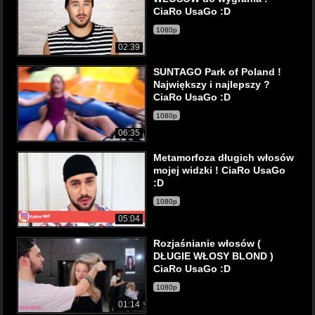
CiaRo UsaGo :D
1080p
02:39
SUNTAGO Park of Poland !
Największy i najlepszy ?
CiaRo UsaGo :D
1080p
06:35
Metamorfoza długich włosów
mojej widzki ! CiaRo UsaGo
:D
1080p
05:04
Rozjaśnianie włosów (
DŁUGIE WŁOSY BLOND )
CiaRo UsaGo :D
1080p
01:14