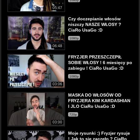
1080p
05:47
Czy doczepianie włosów
niszczy NASZE WŁOSY ?
CiaRo UsaGo :D
1080p
06:48
FRYZJER PRZESZCZEPIŁ
SOBIE WŁOSY ! 6 miesięcy po
zabiegu ! CiaRo UsaGo :D
1080p
03:06
MASKA DO WŁOSÓW OD
FRYZJERA KIM KARDASHIAN
I JLO CiaRo UsaGo :D
720p
03:00
Moje rysunki :) Fryzjer rysuje
! Jak to się zaczęło ? CiaRo