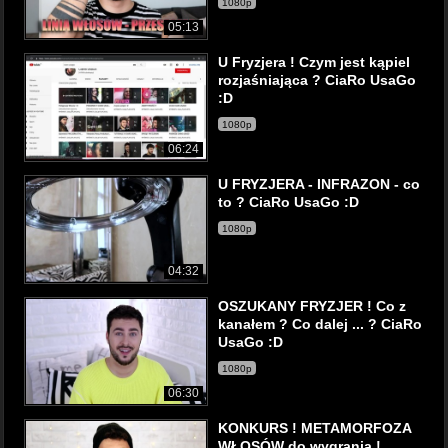
1080p
05:13
U Fryzjera ! Czym jest kąpiel
rozjaśniająca ? CiaRo UsaGo
:D
1080p
06:24
U FRYZJERA - INFRAZON - co
to ? CiaRo UsaGo :D
1080p
04:32
OSZUKANY FRYZJER ! Co z
kanałem ? Co dalej ... ? CiaRo
UsaGo :D
1080p
06:30
KONKURS ! METAMORFOZA
WŁOSÓW do wygrania !