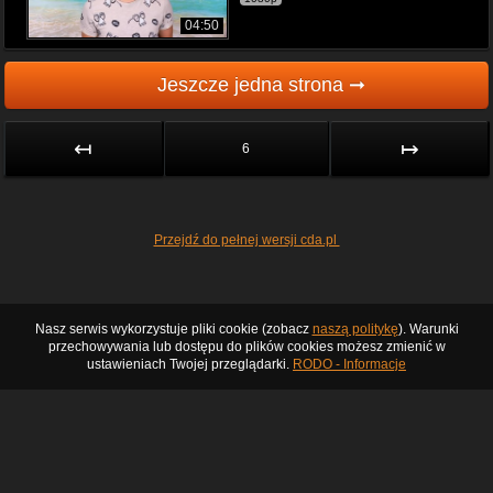
04:50
Jeszcze jedna strona ➞
↤
↦
6
Przejdź do pełnej wersji cda.pl
Nasz serwis wykorzystuje pliki cookie (zobacz
naszą politykę
). Warunki
przechowywania lub dostępu do plików cookies możesz zmienić w
ustawieniach Twojej przeglądarki.
RODO - Informacje