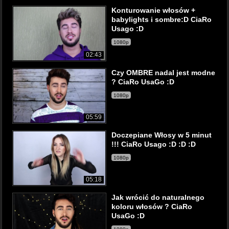
Konturowanie włosów +
babylights i sombre:D CiaRo
Usago :D
1080p
02:43
Czy OMBRE nadal jest modne
? CiaRo UsaGo :D
1080p
05:59
Doczepiane Włosy w 5 minut
!!! CiaRo Usago :D :D :D
1080p
05:18
Jak wrócić do naturalnego
koloru włosów ? CiaRo
UsaGo :D