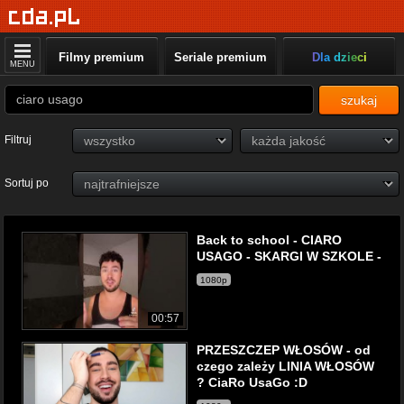
Filmy premium
Seriale premium
Dla dzieci
MENU
szukaj
Filtruj
Sortuj po
Back to school - CIARO
USAGO - SKARGI W SZKOLE -
1080p
00:57
PRZESZCZEP WŁOSÓW - od
czego zależy LINIA WŁOSÓW
? CiaRo UsaGo :D