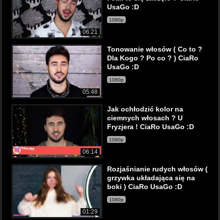
UsaGo :D
1080p
06:21
Tonowanie włosów ( Co to ?
Dla Kogo ? Po co ? ) CiaRo
UsaGo :D
1080p
05:48
Jak ochłodzić kolor na
ciemnych włosach ? U
Fryzjera ! CiaRo UsaGo :D
1080p
06:14
Rozjaśnianie rudych włosów (
grzywka układająca się na
boki ) CiaRo UsaGo :D
1080p
01:29