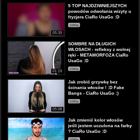
5 TOP NAJDZIWNIEJSZYCH
powodów odwołania wizyty u
fryzjera CiaRo UsaGo :D
1080p
05:35
SOMBRE NA DŁUGICH
WŁOSACH - refleksy z wolnej
ręki - METAMORFOZA CiaRo
UsaGo :D
1080p
01:10
Jak zrobić grzywkę bez
ścinania włosów ! :D Fake
Bangs - CiaRo UsaGo :)
1080p
05:08
Jak zmienić kolor włosów
jeśli jestem uczulona na farby
? CiaRo UsaGo :D
1080p