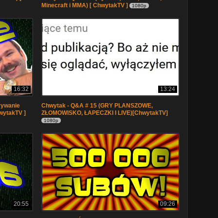
Minecraft i MMA) [ ChwytakTV ]
1080p
16:32
13:24
rywanie
Chwytak - Q&A # 15 (GRY PLANSZOWE,
hwytakTV ]
ZŁOMOWISKO, ŁAPECZKI I LIVE)[ChwytakTV]
1080p
20:55
09:26