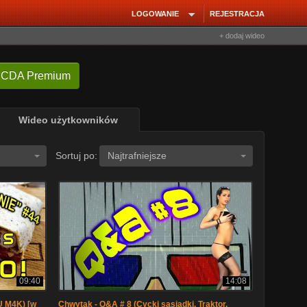
LOGOWANIE
REJESTRACJA
+ dodaj wideo
 CDA Premium
Wideo użytkowników
Sortuj po:
Najtrafniejsze
09:40
14:08
U M4K) [w
Chwytak - Q&A # 8 (Cycki sąsiadki, Traktor,