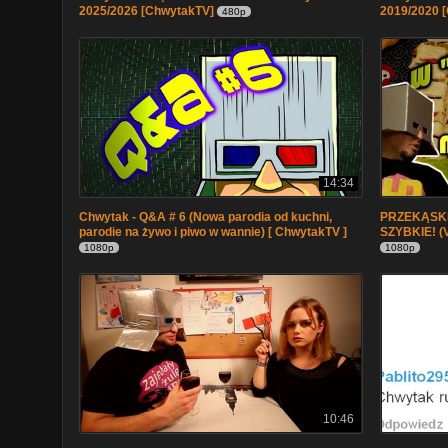
2025/2026 [ChwytakTV]
2019/2020 
480p
14:34
Chwytak - Q&A # 6 (Nowa parodia od kuchni,
PRZEKĄSKI
parodie na żywo i piwo w wannie) [ ChwytakTV ]
SZYBKIE! (V
1080p
1080p
10:46