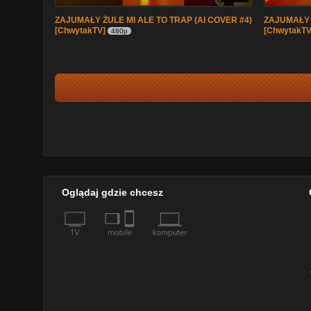
ZAJUMAŁY ŻULE MI ALE TO TRAP (AI COVER #4)
ZAJUMAŁY Ż
[ChwytakTV]
[ChwytakTV
480p
Oglądaj gdzie chcesz