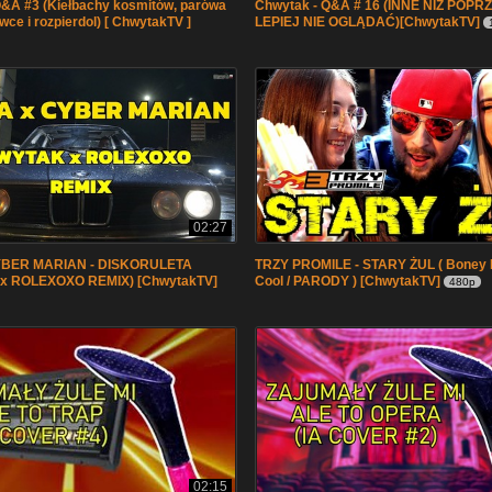
Q&A #3 (Kiełbachy kosmitów, parówa
Chwytak - Q&A # 16 (INNE NIŻ POPR
ce i rozpierdol) [ ChwytakTV ]
LEPIEJ NIE OGLĄDAĆ)[ChwytakTV]
02:27
BER MARIAN - DISKORULETA
TRZY PROMILE - STARY ŻUL ( Boney 
x ROLEXOXO REMIX) [ChwytakTV]
Cool / PARODY ) [ChwytakTV]
480p
02:15