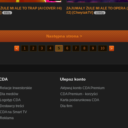
ULE MI ALE TO TRAP (AI COVER #4)
ZAJUMAŁY ŻULE MI ALE TO OPERA 
]
#2) [ChwytakTV]
480p
1080p
Następna strona >
1
2
3
4
5
6
7
8
9
10
CDA
Ulepsz konto
Relacje Inwestorskie
Aktywuj konto CDA Premium
Dla mediów
CDA Premium - korzyści
Logotyp CDA
Karta podarunkowa CDA
Dostawcy treści
Dla firm
CDA na Smart TV
Reklama