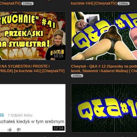
[ChwytakTV]
kuchnie #44] [ChwytakTV]
1080p
1080p
10:15
 NA SYLWESTRA! PROSTE I
Chwytak - Q&A # 12 (Sposoby na pod
IGLOX) [w kuchnie #41] [ChwytakTV]
lasek, Sławomir i kabaret Malina) [ C
1080p
12:14