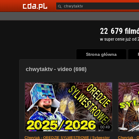
2
2
6
7
9
film
w super cenie już od 2
Strona główna
chwytaktv
- video (698)
00:49
Chwytak - ORĘDZIE SYLWESTROWE / Sylwester
Chwytak - 