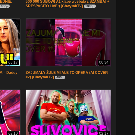
ZEDNIE,
500 000 SUBÓW! Aż klapę wyebało z SZAMBA! +
SRESPACITO LIVE:) [ChwytakTV]
1080p
1080p
03:17
00:34
M. - Daddy
ZAJUMAŁY ŻULE MI ALE TO OPERA (AI COVER
#2) [ChwytakTV]
480p
02:10
02:17