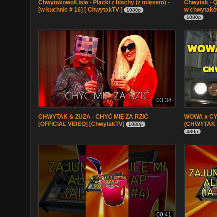
Chwytakowo/Lisie - Placki z blachy (z mięsem) -
Chwytak - 
[w kuchnie # 16] [ ChwytakTV ]
w chwytaków
1080p
1080p
03:34
CHWYTAK & ZUZA - CHYĆ MIE ZA RZIĆ
WOWA x CY
[OFFICIAL VIDEO] [ChwytakTV]
(CHWYTAK 
1080p
480p
00:41