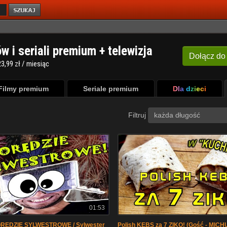
ów i seriali premium + telewizja
Dołącz
do
3,99 zł / miesiąc
Filmy premium
Seriale premium
Dla dzieci
Filtruj
każda długość
01:53
ORĘDZIE SYLWESTROWE / Sylwester
Polish KEBS za 7 ZIKO! (Gość - MICH