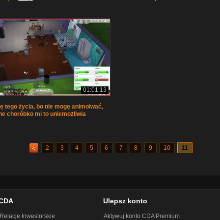
01:01:13
ę tego życia, bo nie mogę animoiwać,
ane choróbko mi to uniemożliwia
2
3
4
5
6
7
8
9
10
11
CDA
Ulepsz konto
Relacje Inwestorskie
Aktywuj konto CDA Premium