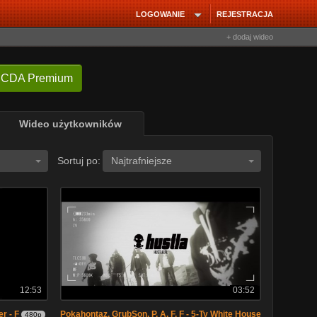
LOGOWANIE
REJESTRACJA
+ dodaj wideo
 CDA Premium
Wideo użytkowników
Sortuj po:
Najtrafniejsze
12:53
03:52
r - F
Pokahontaz, GrubSon, P. A. F. F - 5-Ty White House
480p