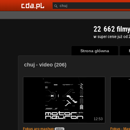
2
2
6
6
2
film
w super cenie już od 2
Strona główna
chuj
- video (206)
12:53
Fokus aro mashup
Fokus - Ma
480p