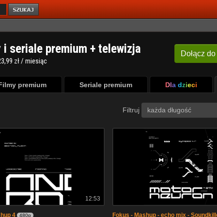
y i seriale premium + telewizja
Dołącz
do
3,99 zł / miesiąc
Filmy premium
Seriale premium
Dla dzieci
Filtruj
każda długość
12:53
shup 4
Fokus - Mashup - echo mix - Soundkille
480p