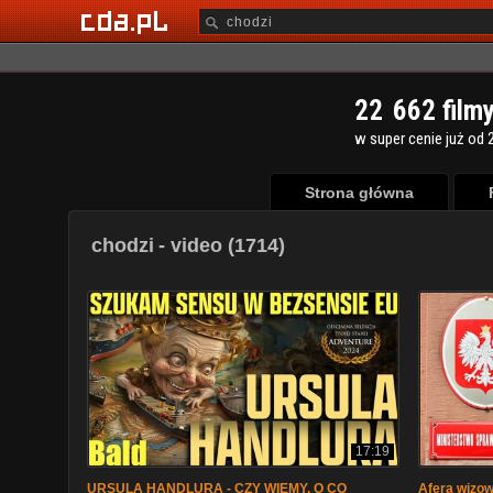
2
2
6
6
2
film
w super cenie już od 2
Strona główna
chodzi
- video (1714)
17:19
URSULA HANDLURA - CZY WIEMY, O CO
Afera wizow