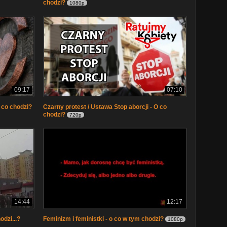
chodzi?
1080p
09:17
07:10
 co chodzi?
Czarny protest / Ustawa Stop aborcji - O co
chodzi?
720p
14:44
12:17
odzi...?
Feminizm i feministki - o co w tym chodzi?
1080p