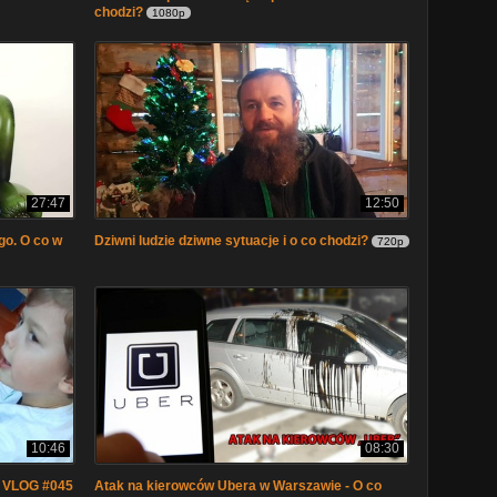
chodzi?
1080p
27:47
12:50
go. O co w
Dziwni ludzie dziwne sytuacje i o co chodzi?
720p
10:46
08:30
t VLOG #045
Atak na kierowców Ubera w Warszawie - O co