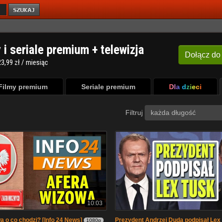
y i seriale premium + telewizja
Dołącz
do
3,99 zł / miesiąc
Filmy premium
Seriale premium
Dla dzieci
Filtruj
każda długość
10:03
a o co chodzi? [Info 24 News]
Prezydent Andrzej Duda podpisał Lex 
1080p