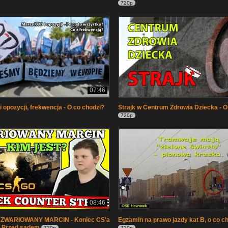
720p
07:46
 opozycji, frekwencja - O co chodzi?
Strajk w Centrum Zdrowia Dziecka - O
720p
08:46
i ZWARIOWANY MARCIN - Koniec CS'a
Egzamin na prawo jazdy kat B, o co ch
 Przed sądem
720p
720p