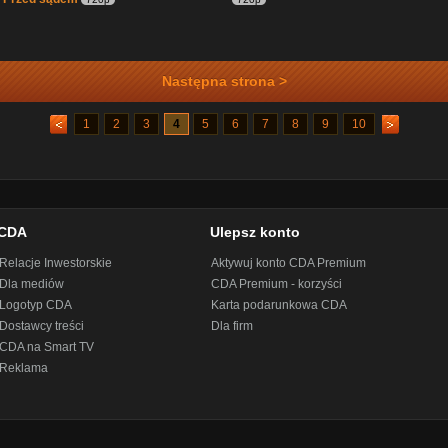
Następna strona >
1
2
3
4
5
6
7
8
9
10
CDA
Ulepsz konto
Relacje Inwestorskie
Aktywuj konto CDA Premium
Dla mediów
CDA Premium - korzyści
Logotyp CDA
Karta podarunkowa CDA
Dostawcy treści
Dla firm
CDA na Smart TV
Reklama