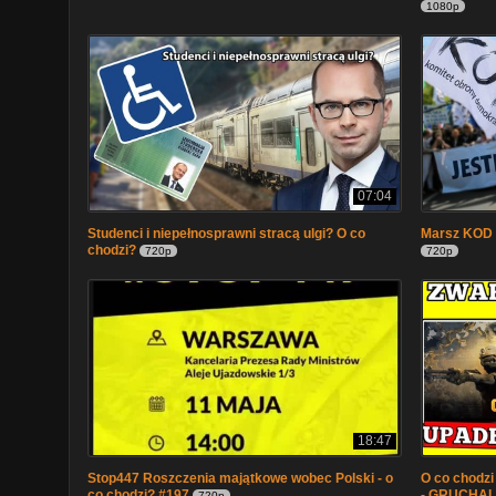
1080p
07:04
Studenci i niepełnosprawni stracą ulgi? O co
Marsz KOD i
chodzi?
720p
720p
18:47
Stop447 Roszczenia majątkowe wobec Polski - o
O co chodz
co chodzi? #197
- GRUCHAL
720p