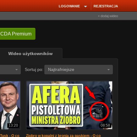
LOGOWANIE
REJESTRACJA
+ dodaj wideo
 CDA Premium
Wideo użytkowników
Sortuj po:
Najtrafniejsze
13:20
08:58
Tusk - O co
Ziobro w kopalni z bronią za paskiem - O co