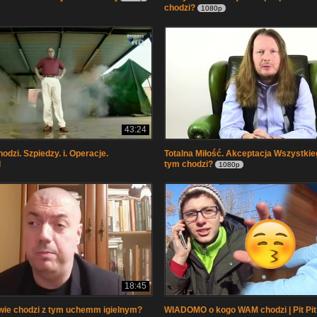
chodzi?
1080p
43:24
hodzi. Szpiedzy. i. Operacje.
Totalna Miłość. Akceptacja Wszystkie
l
tym chodzi?
1080p
18:45
wie chodzi z tym uchemm igielnym?
WIADOMO o kogo WAM chodzi | Pit Pi