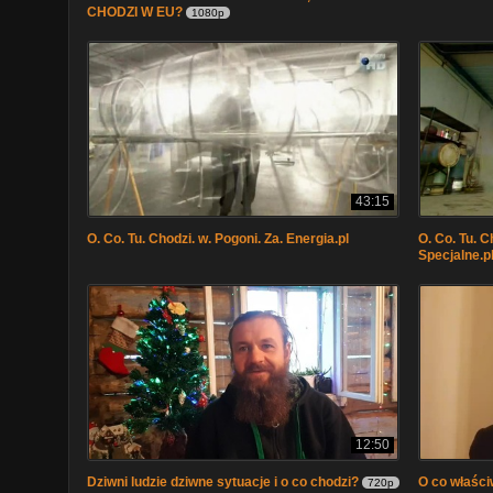
CHODZI W EU?
1080p
43:15
O. Co. Tu. Chodzi. w. Pogoni. Za. Energia.pl
O. Co. Tu. C
Specjalne.p
12:50
Dziwni ludzie dziwne sytuacje i o co chodzi?
O co właści
720p