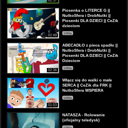
02:57
Piosenka o LITERCE G ||
NutkoSfera i DrobNutki ||
Piosenki DLA DZIECI || CeZik
dzieciom
1080p
02:49
ABECADŁO z pieca spadło ||
NutkoSfera i DrobNutki ||
Piosenki DLA DZIECI || CeZik
Dzieciom
1080p
02:36
Włącz się do walki o małe
SERCA || CeZik dla FRK ||
NutkoSfera WSPIERA
1080p
01:03
NATASZA - Rolowanie
(oficjalny teledysk)
1080p