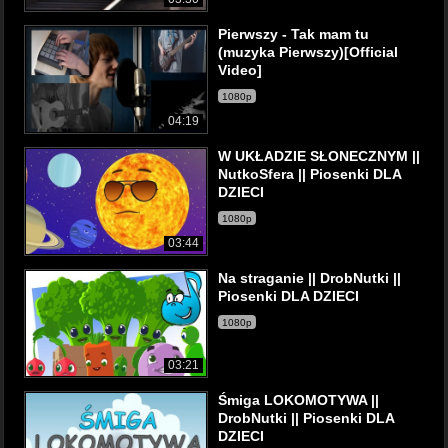
Pierwszy - Tak mam tu
(muzyka Pierwszy)[Official
Video]
1080p
04:19
W UKŁADZIE SŁONECZNYM ||
NutkoSfera || Piosenki DLA
DZIECI
1080p
03:44
Na straganie || DrobNutki ||
Piosenki DLA DZIECI
1080p
03:21
Śmiga LOKOMOTYWA ||
DrobNutki || Piosenki DLA
DZIECI