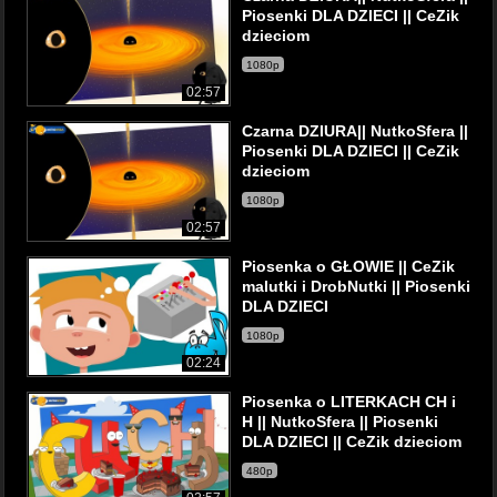
Piosenki DLA DZIECI || CeZik
dzieciom
1080p
02:57
Czarna DZIURA|| NutkoSfera ||
Piosenki DLA DZIECI || CeZik
dzieciom
1080p
02:57
Piosenka o GŁOWIE || CeZik
malutki i DrobNutki || Piosenki
DLA DZIECI
1080p
02:24
Piosenka o LITERKACH CH i
H || NutkoSfera || Piosenki
DLA DZIECI || CeZik dzieciom
480p