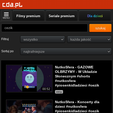
Filmy premium
Seriale premium
Dla dzieci
MENU
szukaj
Filtruj
Sortuj po
NutkoSfera - GAZOWE
OLBRZYMY - W Układzie
Słonecznym #shorts
#nutkosfera
#piosenkidladzieci #cezik
00:52
480p
NutkoSfera - Koncerty dla
dzieci #nutkosfera
#piosenkidladzieci #cezik