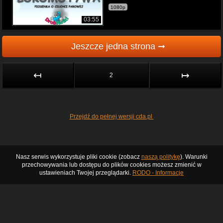
1080p
03:55
Jeszcze jedna strona ➞
↤
↦
2
Przejdź do pełnej wersji cda.pl
Nasz serwis wykorzystuje pliki cookie (zobacz
naszą politykę
). Warunki
przechowywania lub dostępu do plików cookies możesz zmienić w
ustawieniach Twojej przeglądarki.
RODO - Informacje