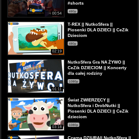
#shorts
480p
00:54
T-REX || NutkoSfera ||
Piosenki DLA DZIECI || CeZik
Dzieciom
480p
02:19
NutkoSfera Gra NA ŻYWO ||
CeZik DZIECIOM || Koncerty
dla całej rodziny
1080p
01:11
Świat ZWIERZĘCY ||
NutkoSfera i DrobNutki ||
Piosenki DLA DZIECI || CeZik
dzieciom
1080p
03:18
Czarna DZIURA|| NutkoSfera ||