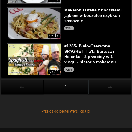
Makaron farfalle z boczkiem i
jajkiem w koszulce szybko i
smacznie
720p
03:17
#1285- Biało-Czerwone
SPAGHETTI a'la Bartosz i
Helenka - 2 przepisy w 1
vlogu - historia makaronu
720p
57:44
↤
↦
1
Przejdź do pełnej wersji cda.pl