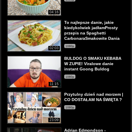
04:16
To najlepsze danie, jakie
kiedykolwiek jadłamProsty
przepis na Spaghetti
CarbonaraSmakowite Dania
1080p
02:03
BULDOG O SMAKU KEBABA
W ZUPIE! Viralowe danie
instant Goong Buldog
1080p
11:15
Przytulny dzień nad morzem |
CO DOSTAŁAM NA ŚWIĘTA ?
1080p
23:09
Adrian Edmondson -