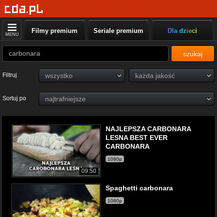
Filmy premium
Seriale premium
Dla dzieci
MENU
szukaj
Filtruj
Sortuj po
NAJLEPSZA CARBONARA
LESNA BEST EVER
CARBONARA
1080p
09:50
Spaghetti carbonara
1080p