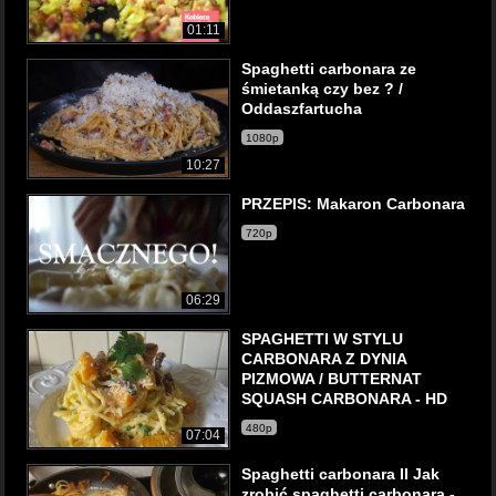
01:11
Spaghetti carbonara ze
śmietanką czy bez ? /
Oddaszfartucha
1080p
10:27
PRZEPIS: Makaron Carbonara
720p
06:29
SPAGHETTI W STYLU
CARBONARA Z DYNIA
PIZMOWA / BUTTERNAT
SQUASH CARBONARA - HD
480p
07:04
Spaghetti carbonara II Jak
zrobić spaghetti carbonara -