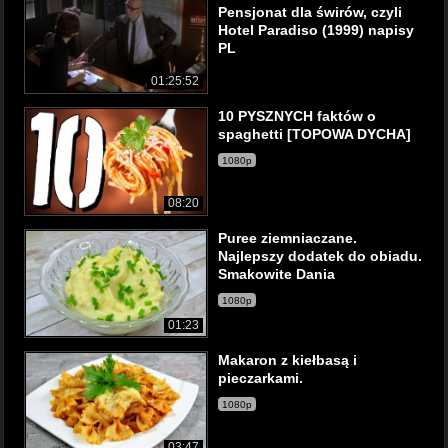
Pensjonat dla świrów, czyli
Hotel Paradiso (1999) napisy
PL
01:25:52
10 PYSZNYCH faktów o
spaghetti [TOPOWA DYCHA]
1080p
08:20
Puree ziemniaczane.
Najlepszy dodatek do obiadu.
Smakowite Dania
1080p
01:23
Makaron z kiełbasą i
pieczarkami.
1080p
03:47