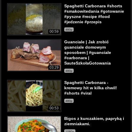
Spaghetti Carbonara #shorts
#smakowitedania #gotowanie
#pyszne #recipe #food
#jedzenie #przepis
480p
00:59
Guanciale | Jak zrobić
guanciale domowym
sposobem | #guanciale
#carbonara |
SauteSzkołaGotowania
03:29
480p
Spaghetti Carbonara -
kremowy hit w kilka chwil!
#shorts #viral
480p
00:53
Bigos z kurczakiem, papryką i
ziemniakami.
1080p