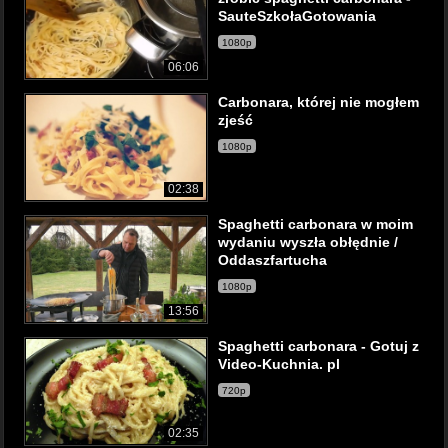
SauteSzkołaGotowania
1080p
06:06
Carbonara, której nie mogłem
zjeść
1080p
02:38
Spaghetti carbonara w moim
wydaniu wyszła obłędnie /
Oddaszfartucha
1080p
13:56
Spaghetti carbonara - Gotuj z
Video-Kuchnia. pl
720p
02:35