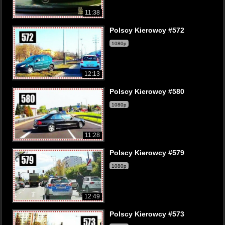
11:38
Polscy Kierowcy #572
1080p
12:13
Polscy Kierowcy #580
1080p
11:28
Polscy Kierowcy #579
1080p
12:49
Polscy Kierowcy #573