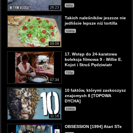
480p
26:23
Takich naleśników jeszcze nie
jedliście lepsze niż tortilla
1080p
09:09
17. Wstęp do 24-karatowa
kolekcja filmowa 9 - Willie E.
Kojot i Struś Pędziwiatr
720p
07:34
10 faktów, którymi zaskoczysz
znajomych 8 [TOPOWA
DYCHA]
1080p
11:16
OBSESSION [1994] Atari STe