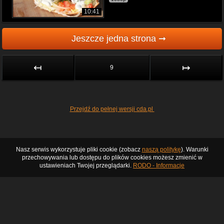
10:41
Jeszcze jedna strona ➞
↤
↦
9
Przejdź do pełnej wersji cda.pl
Nasz serwis wykorzystuje pliki cookie (zobacz
naszą politykę
). Warunki
przechowywania lub dostępu do plików cookies możesz zmienić w
ustawieniach Twojej przeglądarki.
RODO - Informacje