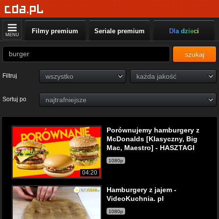
Filmy premium
Seriale premium
Dla dzieci
MENU
szukaj
Filtruj
Sortuj po
Porównujemy hamburgery z
McDonalds [Klasyczny, Big
Mac, Maestro] - HASZTAGI
1080p
04:20
Hamburgery z jajem -
VideoKuchnia. pl
1080p