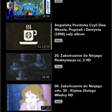
480p
16:34
Angielska Positivka Czyli Dwa
Wesela, Pogrzeb i Dentysta
(1998) cały album
480p
01:19:23
20. Zakończenie do Ninjago
Reaktywacja cz. 2 HD
720p
09:06
08. Zakończenie do Ninjago
odc. 30 - Klątwa Złotego
Władcy HD
480p
07:10