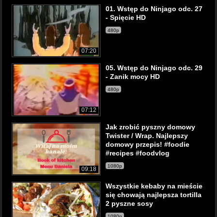
01. Wstęp do Ninjago odc. 27
- Spięcie HD
480p
07:20
05. Wstęp do Ninjago odc. 29
- Zanik mocy HD
480p
07:12
Jak zrobić pyszny domowy
Twister / Wrap. Najlepszy
domowy przepis! #foodie
#recipes #foodvlog
1080p
09:18
Wszystkie kebaby na mieście
się chowają najlepsza tortilla
2 pyszne sosy
1080p