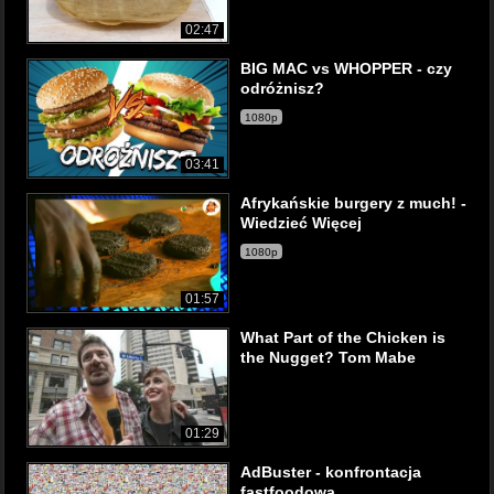
02:47
BIG MAC vs WHOPPER - czy
odróżnisz?
1080p
03:41
Afrykańskie burgery z much! -
Wiedzieć Więcej
1080p
01:57
What Part of the Chicken is
the Nugget? Tom Mabe
01:29
AdBuster - konfrontacja
fastfoodowa