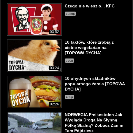
Czego nie wiesz o... KFC
1080p
03:52
10 faktów, które zrobią z
ciebie wegetarianina
[TOPOWA DYCHA]
720p
03:24
10 ohydnych składników
popularnego żarcia [TOPOWA
DYCHA]
480p
02:26
NORWEGIA Preikestolen Jak
Wygląda Droga Na Słynną
Półkę Skalną? Zobacz Zanim
Tam Pójdziesz