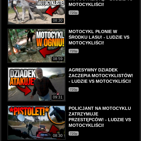
MOTOCYKLIŚCI!
720p
08:30
MOTOCYKL PŁONIE W
ŚRODKU LASU! - LUDZIE VS
MOTOCYKLIŚCI!
720p
08:59
AGRESYWNY DZIADEK
ZACZEPIA MOTOCYKLISTÓW!
- LUDZIE VS MOTOCYKLIŚCI!
720p
09:31
POLICJANT NA MOTOCYKLU
ZATRZYMUJE
PRZESTĘPCÓW! - LUDZIE VS
MOTOCYKLIŚCI!
720p
08:30