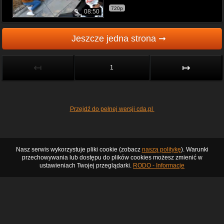
720p
08:50
Jeszcze jedna strona ➞
↤
↦
1
Przejdź do pełnej wersji cda.pl
Nasz serwis wykorzystuje pliki cookie (zobacz
naszą politykę
). Warunki
przechowywania lub dostępu do plików cookies możesz zmienić w
ustawieniach Twojej przeglądarki.
RODO - Informacje