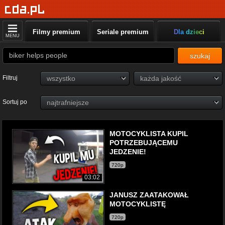
Filmy premium
Seriale premium
Dla dzieci
MENU
szukaj
Filtruj
Sortuj po
MOTOCYKLISTA KUPIL
POTRZEBUJĄCEMU
JEDZENIE!
720p
03:02
JANUSZ ZAATAKOWAŁ
MOTOCYKLISTĘ
720p