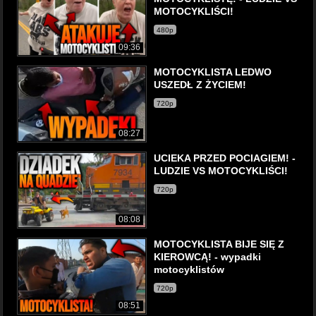
MOTOCYKLIŚCI!
480p
09:36
MOTOCYKLISTA LEDWO
USZEDŁ Z ŻYCIEM!
720p
08:27
UCIEKA PRZED POCIAGIEM! -
LUDZIE VS MOTOCYKLIŚCI!
720p
08:08
MOTOCYKLISTA BIJE SIĘ Z
KIEROWCĄ! - wypadki
motocyklistów
720p
08:51