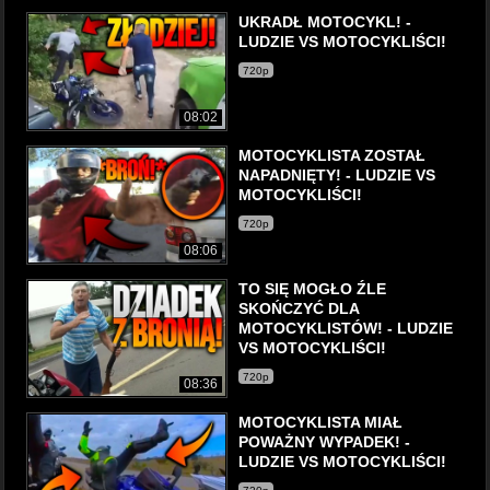
UKRADŁ MOTOCYKL! -
LUDZIE VS MOTOCYKLIŚCI!
720p
08:02
MOTOCYKLISTA ZOSTAŁ
NAPADNIĘTY! - LUDZIE VS
MOTOCYKLIŚCI!
720p
08:06
TO SIĘ MOGŁO ŹLE
SKOŃCZYĆ DLA
MOTOCYKLISTÓW! - LUDZIE
VS MOTOCYKLIŚCI!
720p
08:36
MOTOCYKLISTA MIAŁ
POWAŻNY WYPADEK! -
LUDZIE VS MOTOCYKLIŚCI!