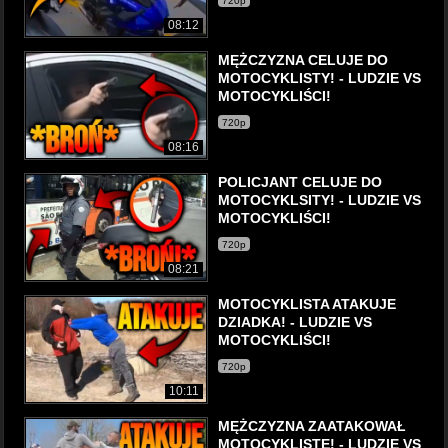
720p
08:12
MĘŻCZYZNA CELUJE DO
MOTOCYKLISTY! - LUDZIE VS
MOTOCYKLIŚCI!
720p
08:16
POLICJANT CELUJE DO
MOTOCYKLSITY! - LUDZIE VS
MOTOCYKLIŚCI!
720p
08:21
MOTOCYKLISTA ATAKUJE
DZIADKA! - LUDZIE VS
MOTOCYKLIŚCI!
720p
10:11
MĘŻCZYZNA ZAATAKOWAŁ
MOTOCYKLISTĘ! - LUDZIE VS