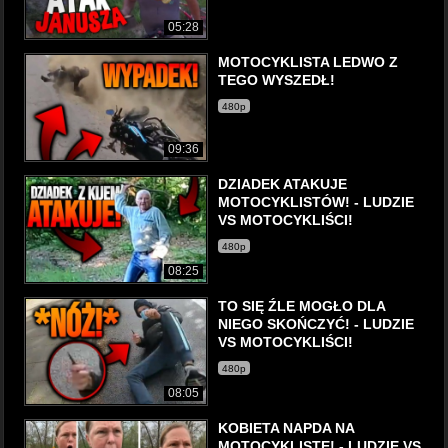
05:28
MOTOCYKLISTA LEDWO Z
TEGO WYSZEDŁ!
480p
09:36
DZIADEK ATAKUJE
MOTOCYKLISTÓW! - LUDZIE
VS MOTOCYKLIŚCI!
480p
08:25
TO SIĘ ŹLE MOGŁO DLA
NIEGO SKOŃCZYĆ! - LUDZIE
VS MOTOCYKLIŚCI!
480p
08:05
KOBIETA NAPDA NA
MOTOCYKLISTĘ! - LUDZIE VS