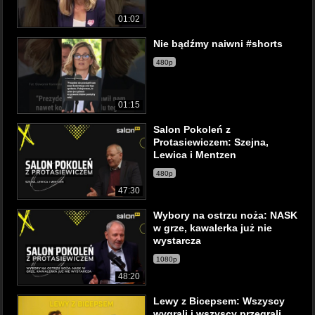
01:02
Nie bądźmy naiwni #shorts
480p
01:15
Salon Pokoleń z
Protasiewiczem: Szejna,
Lewica i Mentzen
480p
47:30
Wybory na ostrzu noża: NASK
w grze, kawalerka już nie
wystarcza
1080p
48:20
Lewy z Bicepsem: Wszyscy
wygrali i wszyscy przegrali