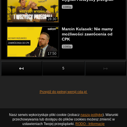
1080p
28:30
Marcin Kulasek: Nie mamy
możliwości zawrócenia od
CPK
1080p
17:50
↤
↦
5
Przejdź do pełnej wersji cda.pl
Nasz serwis wykorzystuje pliki cookie (zobacz
naszą politykę
). Warunki
przechowywania lub dostępu do plików cookies możesz zmienić w
ustawieniach Twojej przeglądarki.
RODO - Informacje