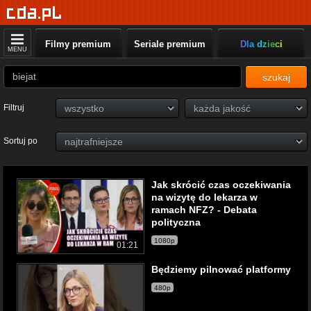
Filmy premium
Seriale premium
Dla dzieci
MENU
szukaj
Filtruj
Sortuj po
Jak skrócić czas oczekiwania
na wizytę do lekarza w
ramach NFZ? - Debata
polityczna
1080p
01:21
Będziemy pilnować platformy
480p