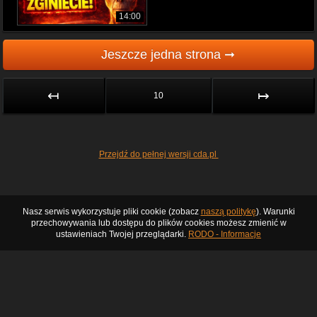
14:00
Jeszcze jedna strona ➞
↤
↦
10
Przejdź do pełnej wersji cda.pl
Nasz serwis wykorzystuje pliki cookie (zobacz
naszą politykę
). Warunki
przechowywania lub dostępu do plików cookies możesz zmienić w
ustawieniach Twojej przeglądarki.
RODO - Informacje