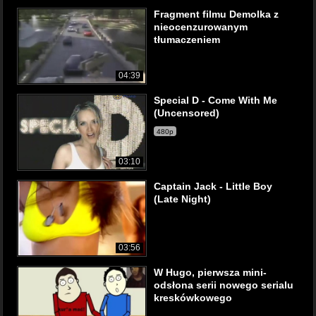
Fragment filmu Demolka z
nieocenzurowanym
tłumaczeniem
04:39
Special D - Come With Me
(Uncensored)
480p
03:10
Captain Jack - Little Boy
(Late Night)
03:56
W Hugo, pierwsza mini-
odsłona serii nowego serialu
kreskówkowego