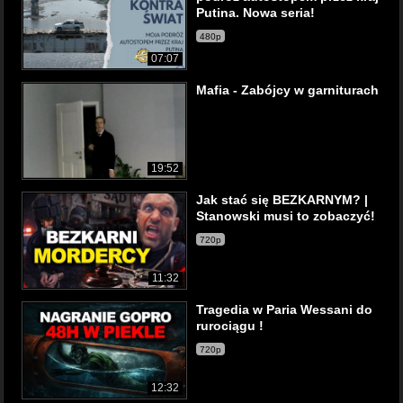
Putina. Nowa seria!
480p
07:07
Mafia - Zabójcy w garniturach
19:52
Jak stać się BEZKARNYM? |
Stanowski musi to zobaczyć!
720p
11:32
Tragedia w Paria Wessani do
rurociągu !
720p
12:32