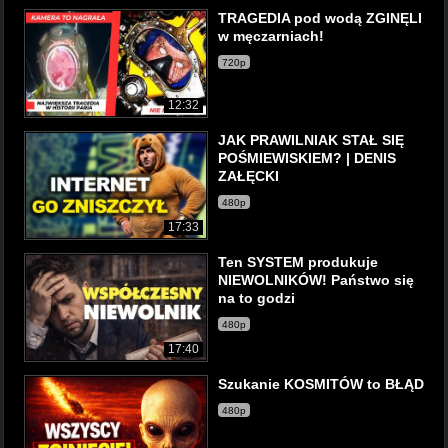
TRAGEDIA pod wodą ZGINĘLI
w męczarniach!
720p
12:32
JAK PRAWILNIAK STAŁ SIĘ
POŚMIEWISKIEM? | DENIS
ZAŁĘCKI
480p
17:33
Ten SYSTEM produkuje
NIEWOLNIKÓW! Państwo się
na to godzi
480p
17:40
Szukanie KOSMITÓW to BŁĄD
480p