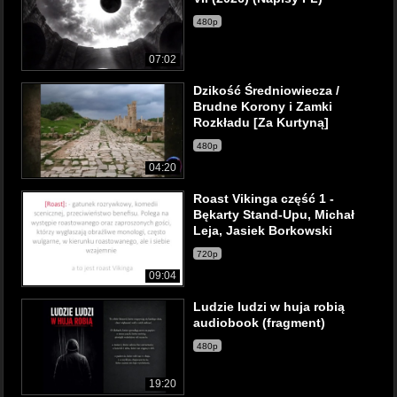
480p
07:02
Dzikość Średniowiecza /
Brudne Korony i Zamki
Rozkładu [Za Kurtyną]
480p
04:20
Roast Vikinga część 1 -
Bękarty Stand-Upu, Michał
Leja, Jasiek Borkowski
720p
09:04
Ludzie ludzi w huja robią
audiobook (fragment)
480p
19:20