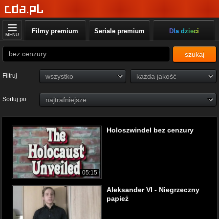
Filmy premium
Seriale premium
Dla dzieci
MENU
szukaj
Filtruj
Sortuj po
Holoszwindel bez cenzury
05:15
Aleksander VI - Niegrzeczny
papież