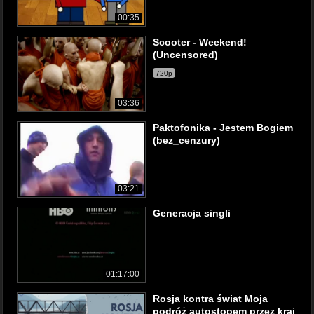
00:35
Scooter - Weekend!
(Uncensored)
720p
03:36
Paktofonika - Jestem Bogiem
(bez_cenzury)
03:21
Generacja singli
01:17:00
Rosja kontra świat Moja
podróż autostopem przez kraj