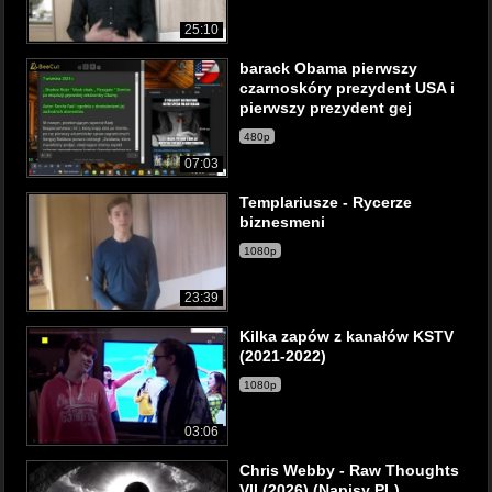
25:10
barack Obama pierwszy
czarnoskóry prezydent USA i
pierwszy prezydent gej
480p
07:03
Templariusze - Rycerze
biznesmeni
1080p
23:39
Kilka zapów z kanałów KSTV
(2021-2022)
1080p
03:06
Chris Webby - Raw Thoughts
VII (2026) (Napisy PL)