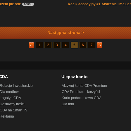
zem już rok!
Kącik adopcyjny #1 Anarchia i maluc
1080p
Następna strona >
1
2
3
4
5
6
7
CDA
Ulepsz konto
Relacje Inwestorskie
Aktywuj konto CDA Premium
Dla mediów
CDA Premium - korzyści
Logotyp CDA
Karta podarunkowa CDA
Dostawcy treści
Dla firm
CDA na Smart TV
Reklama