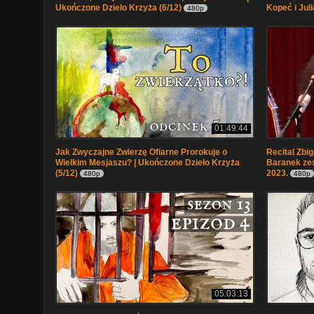
Ukończone Dzieło Krzyża (6/12)
Kopeć i Jul
480p
01:49:44
Jak Zwyczajne Zwierzę Ofiarne Prorokuje o
Recital Zbi
Wielkim Mesjaszu? | Ukończone Dzieło Krzyża
Baranek zes
(5/12)
2023.
480p
480p
05:03:13