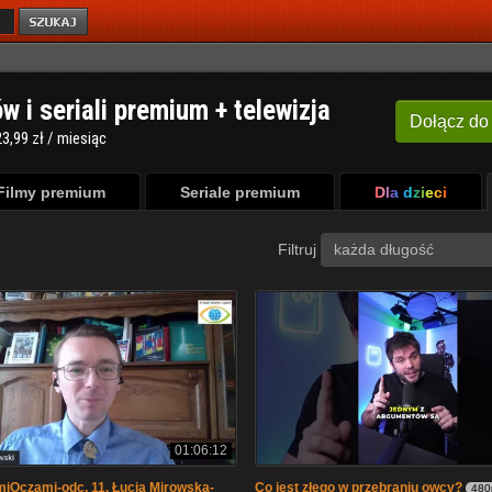
ów i seriali premium + telewizja
Dołącz
do
3,99 zł / miesiąc
Filmy premium
Seriale premium
Dla dzieci
Filtruj
każda długość
01:06:12
iOczami-odc. 11, Łucja Mirowska-
Co jest złego w przebraniu owcy?
480