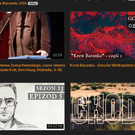
ia Baranek, USA
480p
02:05
gniewa Zamachowskiego, cover utworu
Krew Baranka - Gorzów Wielkopolski (
połu Kult, Den Haag, Holandia, 3. 06.
04:02:06