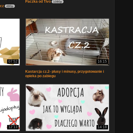
Paczka od Tivo
1080p
icz
480p
07:52
16:15
Kastarcja cz.2- plusy i minusy, przygotowanie i
opieka po zabiegu
12:13
14:18