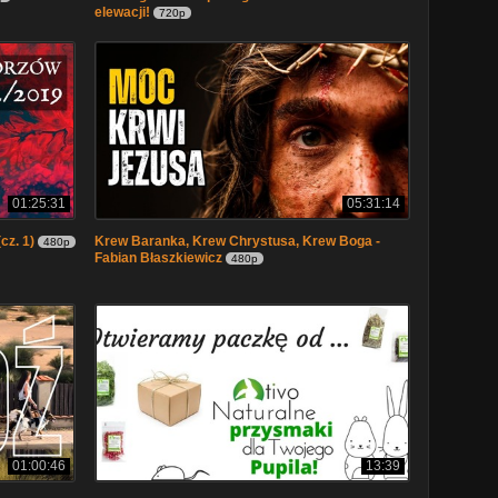
elewacji!
720p
01:25:31
05:31:14
cz. 1)
Krew Baranka, Krew Chrystusa, Krew Boga -
480p
Fabian Błaszkiewicz
480p
01:00:46
13:39