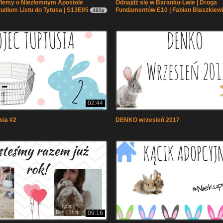
Wiemy o Niezłomnym Apostole
Odnajdź się w Baranku-Lwie | Droga
Studium Listu do Tytusa | S13E05
Fundamentów E10 | Fabian Błaszkiew
480p
02:44
sia #2
DENKO wrzesień 2017
09:16