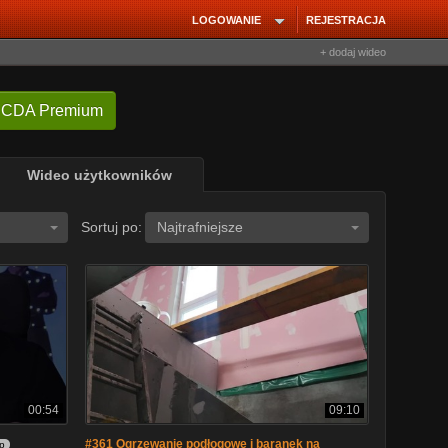
LOGOWANIE
REJESTRACJA
+ dodaj wideo
 CDA Premium
Wideo użytkowników
Sortuj po:
Najtrafniejsze
00:54
09:10
#361 Ogrzewanie podłogowe i baranek na
p