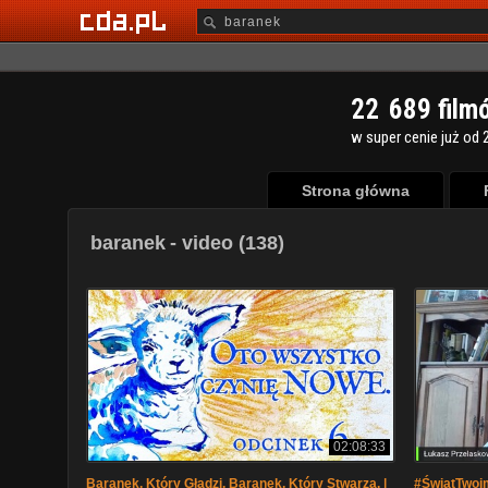
2
2
6
8
9
film
w super cenie już od 2
Strona główna
baranek
- video (138)
02:08:33
Baranek, Który Gładzi. Baranek, Który Stwarza. |
#ŚwiatTwoim