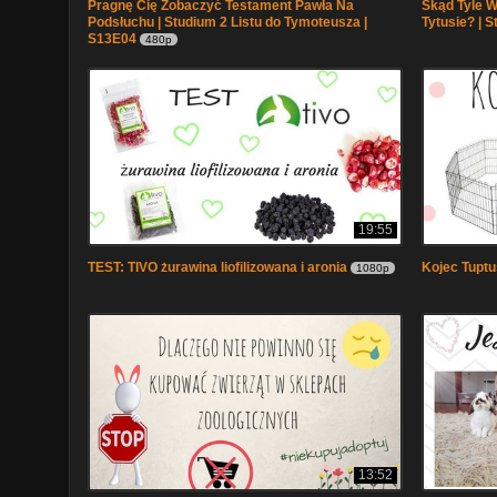
Pragnę Cię Zobaczyć Testament Pawła Na
Skąd Tyle 
Podsłuchu | Studium 2 Listu do Tymoteusza |
Tytusie? | 
S13E04
480p
19:55
TEST: TIVO żurawina liofilizowana i aronia
Kojec Tuptu
1080p
13:52