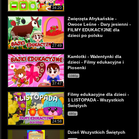
34:20
Zwięrzęta Afrykańskie -
Owoce Leśne - Dary jesienni -
FILMY EDUKACYJNE dla
dzieci po polsku
27:49
Kamlotki - Walentynki dla
dzieci - Filmy edukacyjne i
Piosenki
1080p
37:47
Filmy edukacyjne dla dzieci -
1 LISTOPADA - Wszystkich
Świętych
480p
24:58
Dzień Wszystkich Świętych