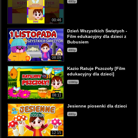
480p
00:46
Dzień Wszystkich Świętych -
Film edukacyjny dla dzieci z
Bubusiem
480p
08:09
Kazio Ratuje Pszczoły [Film
edukacyjny dla dzieci]
1080p
08:11
Jesienne piosenki dla dzieci
480p
12:15