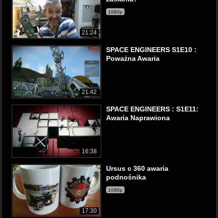
1080p
21:24
SPACE ENGINEERS S1E10 :
Poważna Awaria
21:42
SPACE ENGINEERS : S1E11:
Awaria Naprawiona
16:38
Ursus c 360 awaria
podnośnika
1080p
17:30