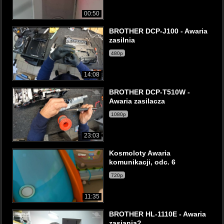
00:50
BROTHER DCP-J100 - Awaria
zasilnia
480p
14:08
BROTHER DCP-T510W -
Awaria zasilacza
1080p
23:03
Kosmoloty Awaria
komunikacji, odc. 6
720p
11:35
BROTHER HL-1110E - Awaria
zasiania?