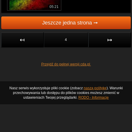
05:21
Jeszcze jedna strona ➞
↤
↦
4
Przejdź do pełnej wersji cda.pl
Nasz serwis wykorzystuje pliki cookie (zobacz
naszą politykę
). Warunki
przechowywania lub dostępu do plików cookies możesz zmienić w
ustawieniach Twojej przeglądarki.
RODO - Informacje