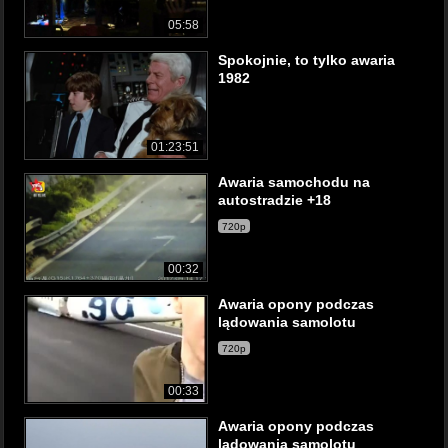
05:58
Spokojnie, to tylko awaria
1982
01:23:51
Awaria samochodu na
autostradzie +18
720p
00:32
Awaria opony podczas
lądowania samolotu
720p
00:33
Awaria opony podczas
lądowania samolotu