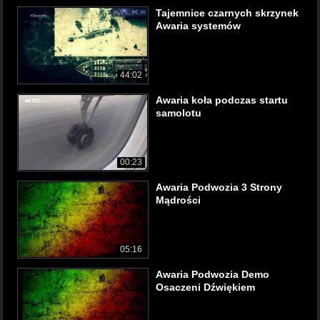
Tajemnice czarnych skrzynek
Awaria systemów
44:02
Awaria koła podczas startu
samolotu
00:23
Awaria Podwozia 3 Strony
Mądrości
05:16
Awaria Podwozia Demo
Osaczeni Dźwiękiem