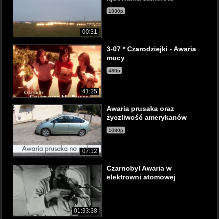
1080p
00:31
3-07 * Czarodziejki - Awaria
mocy
480p
41:25
Awaria prusaka oraz
życzliwość amerykanów
1080p
07:12
Czarnobyl Awaria w
elektrowni atomowej
01:33:38