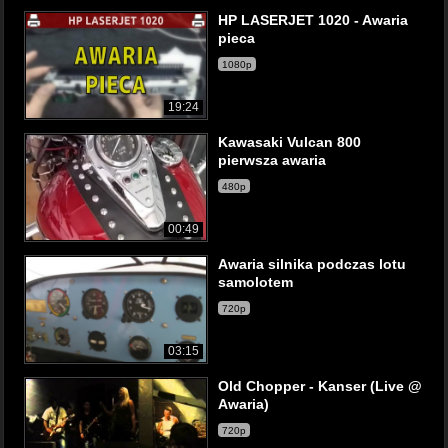
HP LASERJET 1020 - Awaria
pieca
1080p
19:24
Kawasaki Vulcan 800
pierwsza awaria
480p
00:49
Awaria silnika podczas lotu
samolotem
720p
03:15
Old Chopper - Kanser (Live @
Awaria)
720p