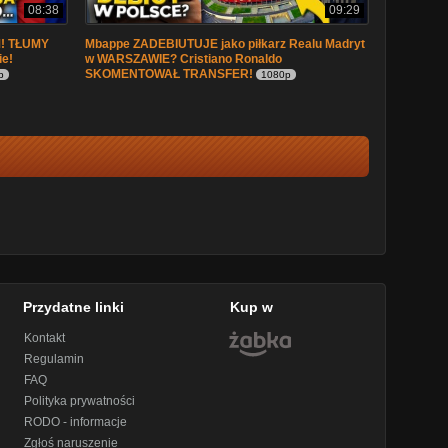
08:38
09:29
M! TŁUMY
Mbappe ZADEBIUTUJE jako piłkarz Realu Madryt
ie!
w WARSZAWIE? Cristiano Ronaldo
SKOMENTOWAŁ TRANSFER!
p
1080p
Przydatne linki
Kup w
Kontakt
Regulamin
FAQ
Polityka prywatności
RODO - informacje
Zgłoś naruszenie