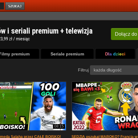
ów i seriali premium + telewizja
Dołącz
do
3,99 zł / miesiąc
Filmy premium
Seriale premium
Dla dzieci
Filtruj
każda długość
08:15
eda Salaha przez CAŁE BOISKO!
SĘDZIA oszukał MAROKO? Francja w