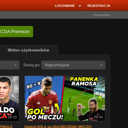
LOGOWANIE
REJESTRACJA
+ dodaj wideo
 CDA Premium
Wideo użytkowników
Sortuj po:
Najtrafniejsze
08:19
09:40
 FINALE
Zdobyli GOLA po ZAKOŃCZENIU MECZU!