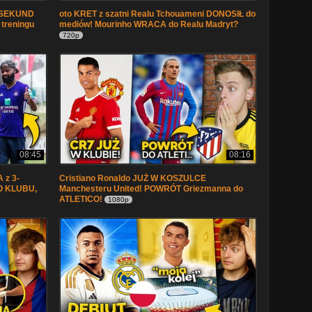
9 SEKUND
oto KRET z szatni Realu Tchouameni DONOSIŁ do
 treningu
mediów! Mourinho WRACA do Realu Madryt?
720p
08:45
08:16
 z 3-
Cristiano Ronaldo JUŻ W KOSZULCE
O KLUBU,
Manchesteru United! POWRÓT Griezmanna do
ATLETICO!
1080p