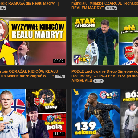
rgio RAMOSA dla Realu Madryt! |
mundialu! Mbappe CZARUJE! Ronaldo 
REALEM MADRYT
80p
1080p
03:02
urtois OBRAŻAŁ KIBICÓW REALU
PODŁE zachowanie Diego Simeone do 
a Modric może zagrać w ... ?!
Real Madryt w FINALE! AFERA po me
720p
ARSENALU
480p
11:49