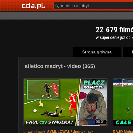
2
2
6
7
9
film
w super cenie już od 2
Strona główna
atletico madryt
- video (365)
08:01
Lewandowski SYMULOWAŁ? Jednak i tak
RAJD Moham