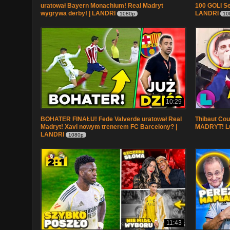
uratował Bayern Monachium! Real Madryt
100 GOLI Se
wygrywa derby! | LANDRI
LANDRI
1080p
10
10:29
BOHATER FINAŁU! Fede Valverde uratował Real
Thibaut Co
Madryt! Xavi nowym trenerem FC Barcelony? |
MADRYT! Luk
LANDRI
1080p
11:43