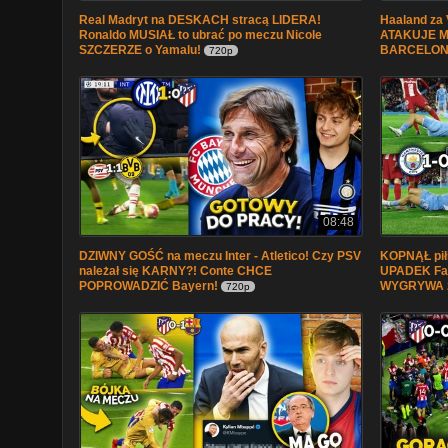
Real Madryt na DESKACH stracą LIDERA!
Haaland za 
Ronaldo MUSIAŁ to ubrać po meczu Nicole
ATAKUJE Ma
SZCZERZE o Yamalu!
BARCELON
720p
08:48
DZIWNY GOŚĆ na meczu Inter - Atletico! Czy PSV
KOPNĄŁ pił
należał się KARNY?! Conte CHCE
UPADEK Fabi
POPROWADZIĆ Bayern!
WYGRYWA z 
720p