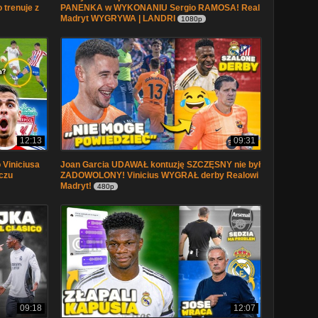
trenuje z
PANENKA w WYKONANIU Sergio RAMOSA! Real
Madryt WYGRYWA | LANDRI
1080p
12:13
09:31
Viniciusa
Joan Garcia UDAWAŁ kontuzję SZCZĘSNY nie był
czu
ZADOWOLONY! Vinicius WYGRAŁ derby Realowi
Madryt!
480p
09:18
12:07