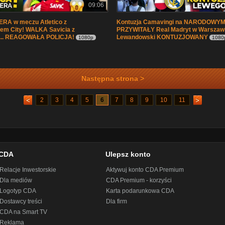
09:06
RA w meczu Atletico z
Kontuzja Camavingi na NARODOWY
em City! WALKA Savicia z
PRZYWITAŁY Real Madryt w Warszaw
... REAGOWAŁA POLICJA!
Lewandowski KONTUZJOWANY
1080p
1080
Następna strona >
2
3
4
5
6
7
8
9
10
11
CDA
Ulepsz konto
Relacje Inwestorskie
Aktywuj konto CDA Premium
Dla mediów
CDA Premium - korzyści
Logotyp CDA
Karta podarunkowa CDA
Dostawcy treści
Dla firm
CDA na Smart TV
Reklama