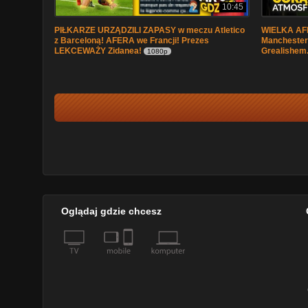
10:45
PIŁKARZE URZĄDZILI ZAPASY w meczu Atletico
WIELKA AFE
z Barceloną! AFERA we Francji! Prezes
Manchester
LEKCEWAŻY Zidanea!
Grealishem
1080p
Oglądaj gdzie chcesz