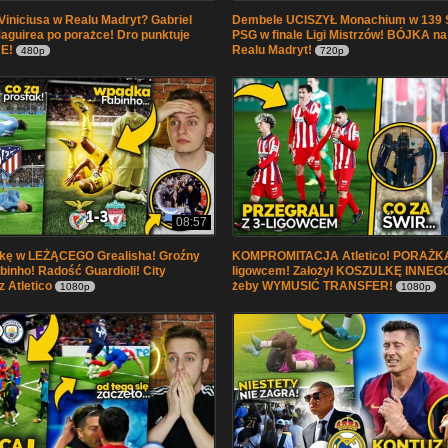
Viniciusa w Realu Madryt? Gabriel
Dembele UCISZYŁ Monachium w 13
guirea po porażce! Dro punktuje
PSG w finale Ligi Mistrzów! BÓJKA na
E!
Realu Madryt!
480p
720p
08:57
kę w LEŻĄCEGO Grealisha! Groźny
KOMPROMITACJA Atletico! PORAŻKA
nho! Radość Guardioli! City
ligowcem! Założył KOSZULKĘ INNEG
Atletico
żeby WYMUSIĆ TRANSFER!
1080p
1080p