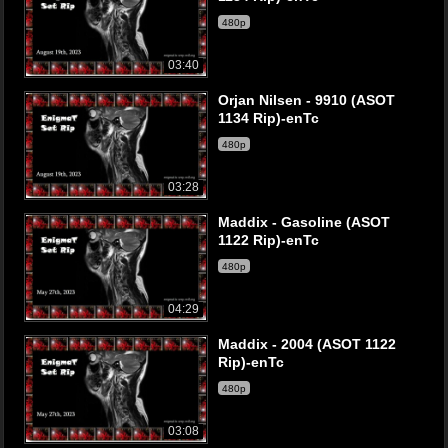
480p
03:40
Orjan Nilsen - 9910 (ASOT
1134 Rip)-enTc
480p
03:28
Maddix - Gasoline (ASOT
1122 Rip)-enTc
480p
04:29
Maddix - 2004 (ASOT 1122
Rip)-enTc
480p
03:08