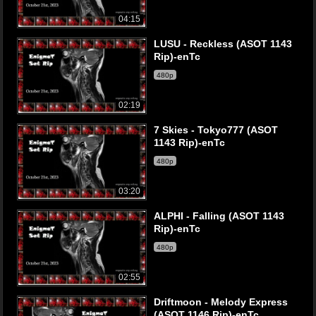
04:15
LUSU - Reckless (ASOT 1143
Rip)-enTc
480p
02:19
7 Skies - Tokyo777 (ASOT
1143 Rip)-enTc
480p
03:20
ALPHI - Falling (ASOT 1143
Rip)-enTc
480p
02:55
Driftmoon - Melody Express
(ASOT 1146 Rip)-enTc