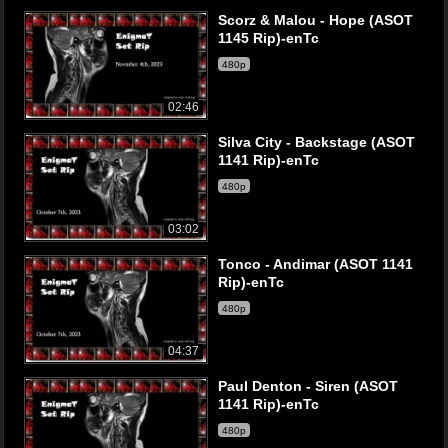
Scorz & Malou - Hope (ASOT
1145 Rip)-enTc
480p
02:46
Silva City - Backstage (ASOT
1141 Rip)-enTc
480p
03:02
Tonco - Andimar (ASOT 1141
Rip)-enTc
480p
04:37
Paul Denton - Siren (ASOT
1141 Rip)-enTc
480p