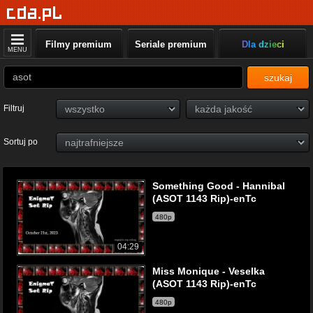
Filmy premium
Seriale premium
Dla dzieci
MENU
szukaj
Filtruj
Sortuj po
Something Good - Hannibal
(ASOT 1143 Rip)-enTc
480p
04:29
Miss Monique - Veselka
(ASOT 1143 Rip)-enTc
480p