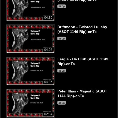
480p
04:39
Driftmoon - Twisted Lullaby
(ASOT 1146 Rip)-enTc
480p
04:08
Fergie - Da Club (ASOT 1145
Rip)-enTc
480p
04:36
Peter Illias - Majestic (ASOT
1144 Rip)-enTc
480p
02:34