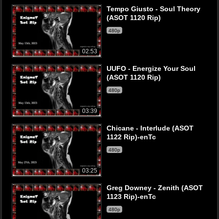
Tempo Giusto - Soul Theory
(ASOT 1120 Rip)
480p
02:53
UUFO - Energize Your Soul
(ASOT 1120 Rip)
480p
03:39
Chicane - Interlude (ASOT
1122 Rip)-enTc
480p
03:25
Greg Downey - Zenith (ASOT
1123 Rip)-enTc
480p