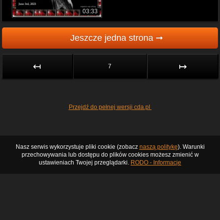
03:33
Jeszcze jedna strona ➞
↤
↦
7
Przejdź do pełnej wersji cda.pl
Nasz serwis wykorzystuje pliki cookie (zobacz
naszą politykę
). Warunki
przechowywania lub dostępu do plików cookies możesz zmienić w
ustawieniach Twojej przeglądarki.
RODO - Informacje