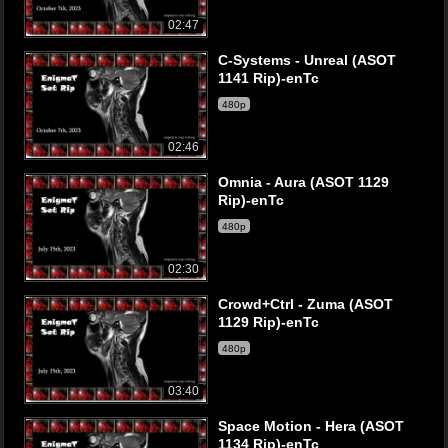
02:47
C-Systems - Unreal (ASOT
1141 Rip)-enTc
480p
02:46
Omnia - Aura (ASOT 1129
Rip)-enTc
480p
02:30
Crowd+Ctrl - Zuma (ASOT
1129 Rip)-enTc
480p
03:40
Space Motion - Hera (ASOT
1134 Rip)-enTc