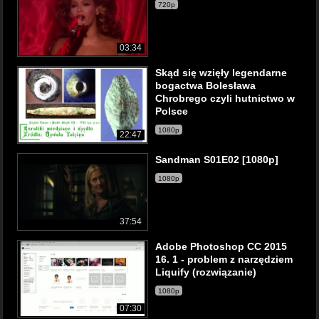
720p
03:34
Skąd się wzięły legendarne
bogactwa Bolesława
Chrobrego czyli hutnictwo w
Polsce
1080p
22:47
Sandman S01E02 [1080p]
1080p
37:54
Adobe Photoshop CC 2015
16. 1 - problem z narzędziem
Liquify (rozwiązanie)
1080p
07:30