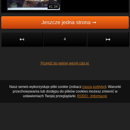
41:34
Jeszcze jedna strona ➞
↤
↦
4
Przejdź do pełnej wersji cda.pl
Nasz serwis wykorzystuje pliki cookie (zobacz
naszą politykę
). Warunki
przechowywania lub dostępu do plików cookies możesz zmienić w
ustawieniach Twojej przeglądarki.
RODO - Informacje