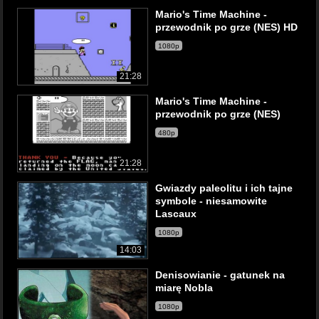
Mario's Time Machine -
przewodnik po grze (NES) HD
1080p
21:28
Mario's Time Machine -
przewodnik po grze (NES)
480p
21:28
Gwiazdy paleolitu i ich tajne
symbole - niesamowite
Lascaux
1080p
14:03
Denisowianie - gatunek na
miarę Nobla
1080p