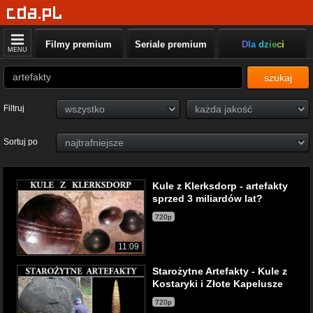
Filmy premium
Seriale premium
Dla dzieci
MENU
szukaj
Filtruj
Sortuj po
Kule z Klerksdorp - artefakty
sprzed 3 miliardów lat?
720p
11:09
Starożytne Artefakty - Kule z
Kostaryki i Złote Kapelusze
720p