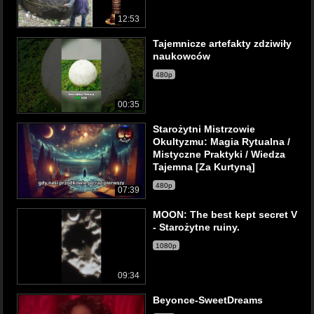
12:53
Tajemnicze artefakty zdziwiły
naukowców
480p
00:35
Starożytni Mistrzowie
Okultyzmu: Magia Rytualna /
Mistyczne Praktyki / Wiedza
Tajemna [Za Kurtyną]
480p
07:39
MOON: The best kept secret V
- Starożytne ruiny.
1080p
09:34
Beyonce-SweetDreams