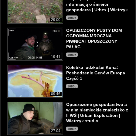
informacją o śmierci
gospodarza | Urbex | Wietrzyk
1080p
29:00
OPUSZCZONY PUSTY DOM -
OGROMNA MROCZNA
PIWNICA I OPUSZCZONY
PAŁAC.
1080p
19:41
Kolebka ludzkości Kuna:
Pochodzenie Genów Europa
Część 1
1080p
09:46
Opuszczone gospodarstwo a
w nim niemieckie znalezisko z
II WŚ | Urban Exploration |
Wietrzyk studio
1080p
27:04