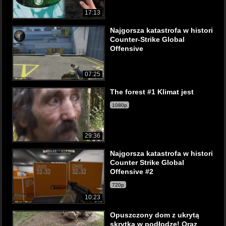
17:13
Najgorsza katastrofa w histori
Counter-Strike Global
Offensive
07:25
The forest #1 Klimat jest
1080p
29:36
Najgorsza katastrofa w histori
Counter Strike Global
Offensive #2
720p
10:23
Opuszczony dom z ukrytą
skrytką w podłodze! Oraz