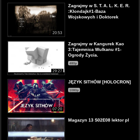
Zagrajmy w S. T. A. L. K. E. R.
:Klondajk#1-Baza
Wojskowych i Doktorek
20:53
Zagrajmy w Kangurek Kao
3:Tajemnica Wulkanu #1-
Ogrody Życia.
480p
29:27
JĘZYK SITHÓW [HOLOCRON]
1080p
07:20
Magazyn 13 S02E08 lektor pl