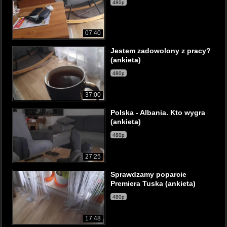
480p
07:40
Jestem zadowolony z pracy?
(ankieta)
480p
37:00
Polska - Albania. Kto wygra
(ankieta)
480p
27:25
Sprawdzamy poparcie
Premiera Tuska (ankieta)
480p
17:48