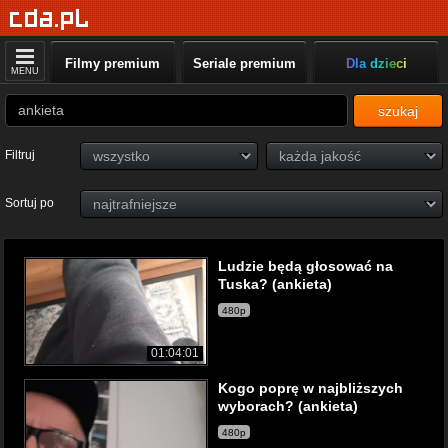
Filmy premium
Seriale premium
Dla dzieci
MENU
szukaj
Filtruj
Sortuj po
Ludzie będą głosować na
Tuska? (ankieta)
480p
01:04:01
Kogo poprę w najbliższych
wyborach? (ankieta)
480p