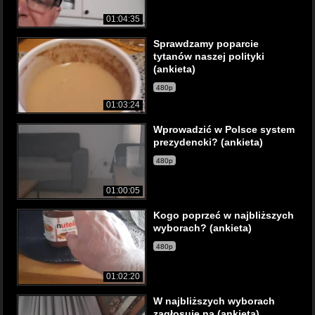
01:04:35
Sprawdzamy poparcie
tytanów naszej polityki
(ankieta)
480p
01:03:24
Wprowadzić w Polsce system
prezydencki? (ankieta)
480p
01:00:05
Kogo poprzeć w najbliższych
wyborach? (ankieta)
480p
01:02:20
W najbliższych wyborach
zagłosuję na (ankieta)