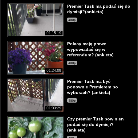
Premier Tusk ma podać się do
dymisji?(ankieta)
480p
01:15:19
Polacy mają prawo
wypowiadać się w
referendum? (ankieta)
480p
01:24:09
Premier Tusk ma być
ponownie Premierem po
wyborach? (ankieta)
480p
01:03:29
Czy premier Tusk powinien
podać się do dymisji?
(ankieta)