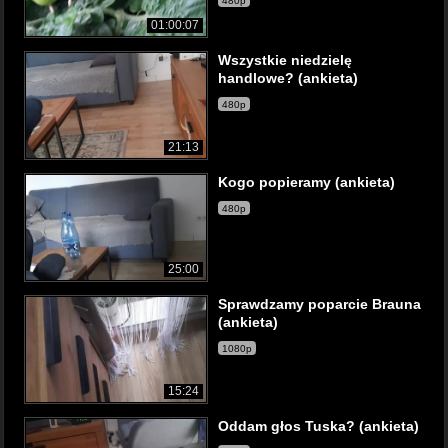
480p
01:00:07
Wszystkie niedzielę
handlowe? (ankieta)
480p
21:13
Kogo popieramy (ankieta)
480p
25:00
Sprawdzamy poparcie Brauna
(ankieta)
1080p
15:24
Oddam głos Tuska? (ankieta)