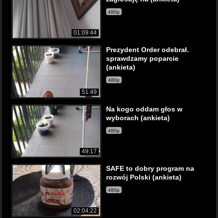
480p
01:09:44
Prezydent Order odebrał.
sprawdzamy poparcie
(ankieta)
480p
51:49
Na kogo oddam głos w
wyborach (ankieta)
480p
49:17
SAFE to dobry program na
rozwój Polski (ankieta)
480p
02:04:22