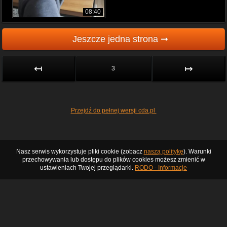
08:40
Jeszcze jedna strona ➞
↤
↦
3
Przejdź do pełnej wersji cda.pl
Nasz serwis wykorzystuje pliki cookie (zobacz
naszą politykę
). Warunki
przechowywania lub dostępu do plików cookies możesz zmienić w
ustawieniach Twojej przeglądarki.
RODO - Informacje