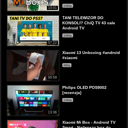
1080p
10:01
TANI TELEWIZOR DO
KONSOLI? ChiQ TV 43 cale
Android TV
1080p
07:22
Xiaomi 13 Unboxing #android
#xiaomi
480p
00:59
Philips OLED POS9002
[recenzja]
1080p
13:36
Xiaomi Mi Box - Android TV
Smart - Najlepszy box do