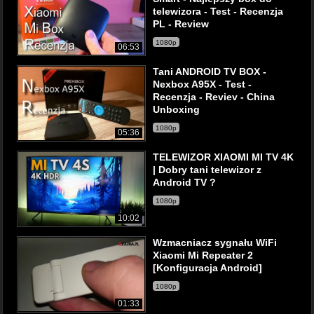
telewizora - Test - Recenzja
PL - Review
1080p
06:53
Tani ANDROID TV BOX -
Nexbox A95X - Test -
Recenzja - Reviev - China
Unboxing
1080p
05:36
TELEWIZOR XIAOMI MI TV 4K
| Dobry tani telewizor z
Android TV ?
1080p
10:02
Wzmacniacz sygnału WiFi
Xiaomi Mi Repeater 2
[Konfiguracja Android]
1080p
01:33