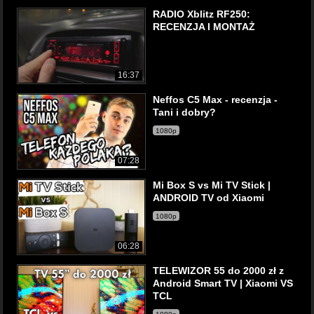
RADIO Xblitz RF250:
RECENZJA I MONTAŻ
16:37
Neffos C5 Max - recenzja -
Tani i dobry?
1080p
07:28
Mi Box S vs Mi TV Stick |
ANDROID TV od Xiaomi
1080p
06:28
TELEWIZOR 55 do 2000 zł z
Android Smart TV | Xiaomi VS
TCL