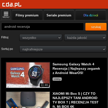
Filmy premium
Seriale premium
Dla dzieci
MENU
szukaj
Filtruj
Sortuj po
Samsung Galaxy Watch 4
Recenzja | Najlepszy zegarek
z Android WearOS!
1080p
11:46
XIAOMI Mi Box S | CZY TO
NAJLEPSZY TANI ANDROID
TV BOX ? | RECENZJA TEST
ft. Mi BOX 4K