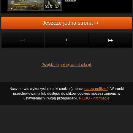
03:51:32
Jeszcze jedna strona ➞
↤
↦
1
Przejdź do pełnej wersji cda.pl
Nasz serwis wykorzystuje pliki cookie (zobacz
naszą politykę
). Warunki
przechowywania lub dostępu do plików cookies możesz zmienić w
ustawieniach Twojej przeglądarki.
RODO - Informacje