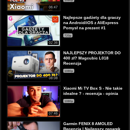
1080p
06:47
Najlepsze gadżety dla graczy
na Android/iOS z AliExpress
Pomysł na prezent #1
720p
02:36
NAJLEPSZY PROJEKTOR DO
400 zł? Magcubic L018
Recenzja
1080p
08:08
Xiaomi Mi TV Box S - Nie takie
idealne ? - recenzja - opinia
1080p
07:46
Garmin FENIX 8 AMOLED
Recenzja | Najlepszy zegarek