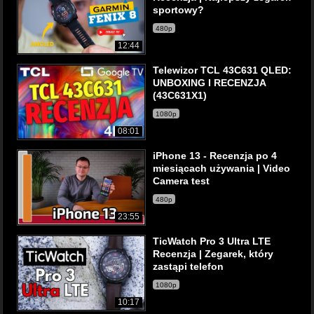
sportowy?
480p
12:44
Telewizor TCL 43C631 QLED:
UNBOXING I RECENZJA
(43C631X1)
1080p
08:01
iPhone 13 - Recenzja po 4
miesiącach używania | Video
Camera test
480p
23:55
TicWatch Pro 3 Ultra LTE
Recenzja | Zegarek, który
zastąpi telefon
1080p
10:17